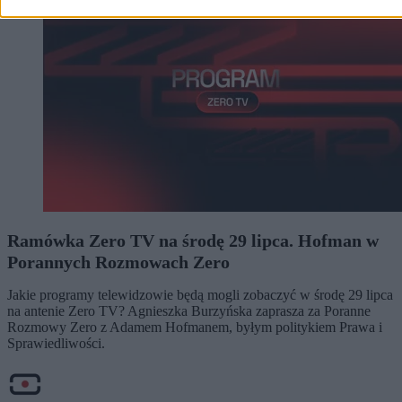
Ramówka Zero TV na środę 29 lipca. Hofman w
Porannych Rozmowach Zero
Jakie programy telewidzowie będą mogli zobaczyć w środę 29 lipca
na antenie Zero TV? Agnieszka Burzyńska zaprasza za Poranne
Rozmowy Zero z Adamem Hofmanem, byłym politykiem Prawa i
Sprawiedliwości.