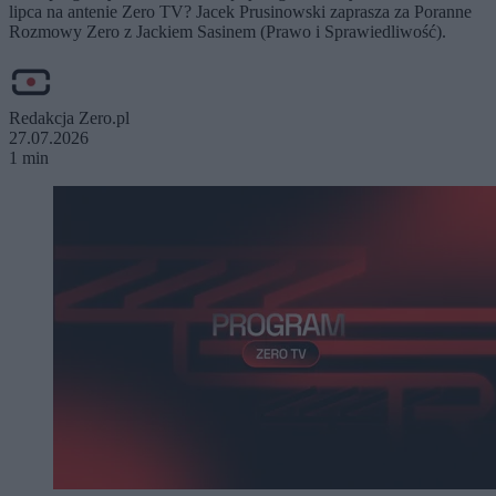
lipca na antenie Zero TV? Jacek Prusinowski zaprasza za Poranne
Rozmowy Zero z Jackiem Sasinem (Prawo i Sprawiedliwość).
Redakcja Zero.pl
27.07.2026
1 min