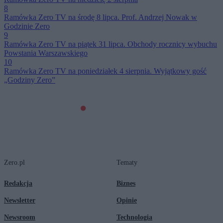
8
Ramówka Zero TV na środę 8 lipca. Prof. Andrzej Nowak w
Godzinie Zero
9
Ramówka Zero TV na piątek 31 lipca. Obchody rocznicy wybuchu
Powstania Warszawskiego
10
Ramówka Zero TV na poniedziałek 4 sierpnia. Wyjątkowy gość
„Godziny Zero”
Zero.pl
Tematy
Redakcja
Biznes
Newsletter
Opinie
Newsroom
Technologia