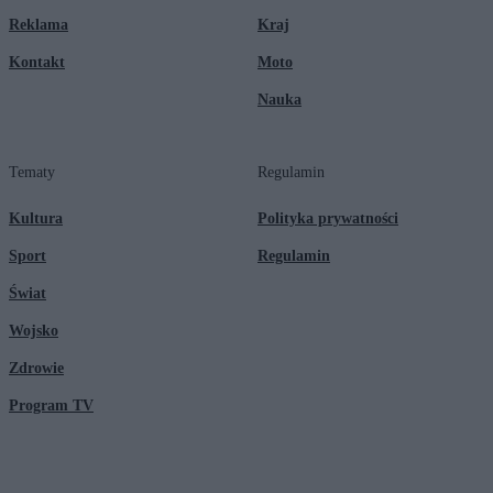
Reklama
Kraj
Kontakt
Moto
Nauka
Tematy
Regulamin
Kultura
Polityka prywatności
Sport
Regulamin
Świat
Wojsko
Zdrowie
Program TV
© 2026 Kanał Zero Spółka Akcyjna