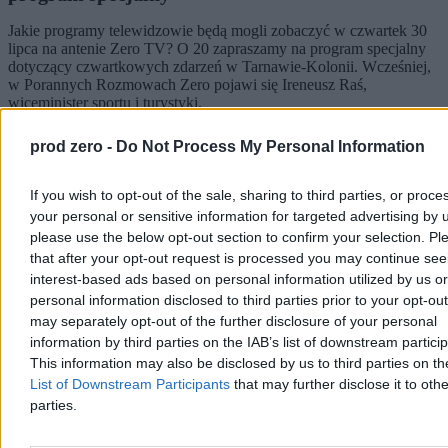
Jakie programy telewidzowie będą mogli zobaczyć w czwartek 30
lipca na antenie Zero TV? O 20 zapraszamy na program specjalny
dotyczący czwartkowych zdarzeń w Tarnawie-Kolonii. Wcześniej,
w Porannych Rozmowach Zero pojawi się Ireneusz Raś,
wiceminister sportu i turystyki.
prod zero -
Do Not Process My Personal Information
Redakcja Zero.pl
If you wish to opt-out of the sale, sharing to third parties, or proce
29.07.2026
your personal or sensitive information for targeted advertising by 
1 min
Reklama
please use the below opt-out section to confirm your selection. Pl
Reklama
that after your opt-out request is processed you may continue see
interest-based ads based on personal information utilized by us or
personal information disclosed to third parties prior to your opt-ou
may separately opt-out of the further disclosure of your personal
information by third parties on the IAB’s list of downstream partici
This information may also be disclosed by us to third parties on t
List of Downstream Participants
that may further disclose it to othe
parties.