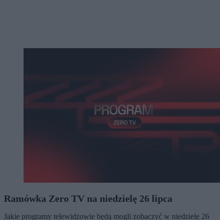
Ramówka Zero TV na niedzielę 26 lipca
Jakie programy telewidzowie będą mogli zobaczyć w niedzielę 26