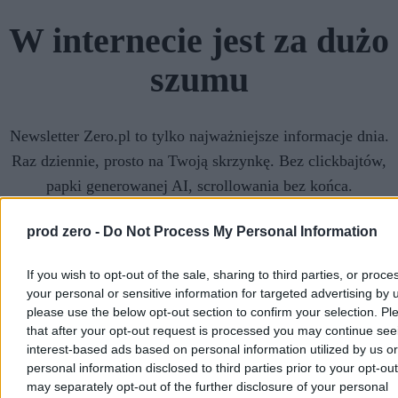
W internecie jest za dużo
szumu
Newsletter Zero.pl to tylko najważniejsze informacje dnia.
Raz dziennie, prosto na Twoją skrzynkę. Bez clickbajtów,
papki generowanej AI, scrollowania bez końca.
Zapisz się do naszego newslettera
prod zero -
Do Not Process My Personal Information
If you wish to opt-out of the sale, sharing to third parties, or proce
your personal or sensitive information for targeted advertising by 
please use the below opt-out section to confirm your selection. Pl
Chcę otrzymywać maile od Kanału Zero z informacjami
that after your opt-out request is processed you may continue see
czytaj więcej...
interest-based ads based on personal information utilized by us or
Chcę otrzymywać maile promocyjne od firm
czytaj więcej...
personal information disclosed to third parties prior to your opt-ou
may separately opt-out of the further disclosure of your personal
Zapisz się