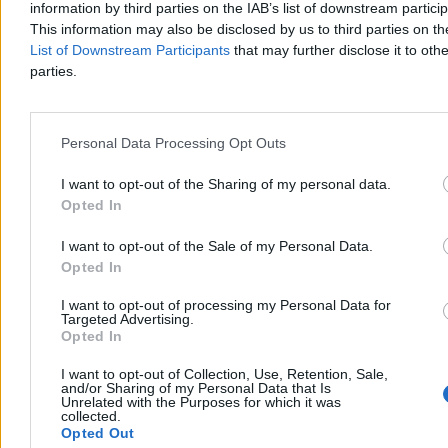
information by third parties on the IAB’s list of downstream partici
Administratorem danych osobowych jest wydawca. Dane będą przetwarzane wyłącznie w
This information may also be disclosed by us to third parties on t
celu wysyłki newslettera, zgodnie z obowiązującymi przepisami oraz Polityką prywatności.
List of Downstream Participants
that may further disclose it to othe
parties.
Personal Data Processing Opt Outs
I want to opt-out of the Sharing of my personal data.
Opted In
Zero.pl
Tematy
I want to opt-out of the Sale of my Personal Data.
Opted In
Redakcja
Biznes
Newsletter
Opinie
I want to opt-out of processing my Personal Data for
Targeted Advertising.
Newsroom
Technologia
Opted In
Reklama
Kraj
I want to opt-out of Collection, Use, Retention, Sale,
and/or Sharing of my Personal Data that Is
Unrelated with the Purposes for which it was
Kontakt
Moto
collected.
Opted Out
Nauka