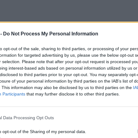
 -
Do Not Process My Personal Information
to opt-out of the sale, sharing to third parties, or processing of your per
formation for targeted advertising by us, please use the below opt-out s
r selection. Please note that after your opt-out request is processed y
eing interest-based ads based on personal information utilized by us or
disclosed to third parties prior to your opt-out. You may separately opt-
losure of your personal information by third parties on the IAB’s list of
. This information may also be disclosed by us to third parties on the
IA
Participants
that may further disclose it to other third parties.
, jak realizuje swój Plan 21
l Data Processing Opt Outs
ąc plan 21 – zapowiadał w marcu ubiegłego roku Karol Nawrocki, wtedy
o opt-out of the Sharing of my personal data.
racje mają się do rzeczywistości.