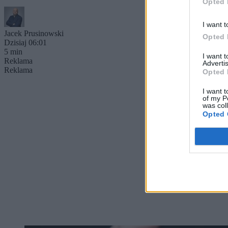
Opted 
I want t
Jacek Prusinowski
Opted 
Dzisiaj 06:01
5 min
I want 
Reklama
Advertis
Reklama
Opted 
I want t
of my P
was col
Opted 