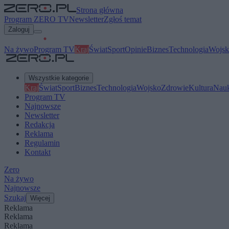
Strona główna
Program ZERO TV
Newsletter
Zgłoś temat
Zaloguj
Na żywo
Program TV
Kraj
Świat
Sport
Opinie
Biznes
Technologia
Wojsk
Wszystkie kategorie
Kraj
Świat
Sport
Biznes
Technologia
Wojsko
Zdrowie
Kultura
Nau
Program TV
Najnowsze
Newsletter
Redakcja
Reklama
Regulamin
Kontakt
Zero
Na żywo
Najnowsze
Szukaj
Więcej
Reklama
Reklama
Reklama