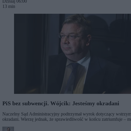
Dzisiaj 06:00
13 min
PiS bez subwencji. Wójcik: Jesteśmy okradani
Naczelny Sąd Administracyjny podtrzymał wyrok dotyczący wstrzymani
okradani. Wierzę jednak, że sprawiedliwość w końcu zatriumfuje – m