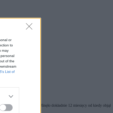
sonal or
ection to
ou may
 personal
out of the
 downstream
B’s List of
 kandydat na prezydenta. Minęło dokładnie 12 miesięcy od kiedy objął