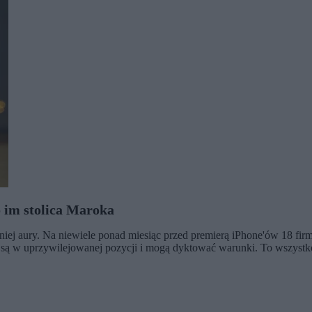
o im stolica Maroka
letniej aury. Na niewiele ponad miesiąc przed premierą iPhone'ów 18 
ą w uprzywilejowanej pozycji i mogą dyktować warunki. To wszystko m