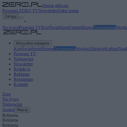
Strona główna
Program ZERO TV
Newsletter
Zgłoś temat
Zaloguj
Na żywo
Program TV
Kraj
Świat
Sport
Opinie
Biznes
Technologia
Wojsk
Wszystkie kategorie
Kraj
Świat
Sport
Biznes
Technologia
Wojsko
Zdrowie
Kultura
Nau
Program TV
Najnowsze
Newsletter
Redakcja
Reklama
Regulamin
Kontakt
Zero
Na żywo
Najnowsze
Szukaj
Więcej
Reklama
Reklama
Reklama