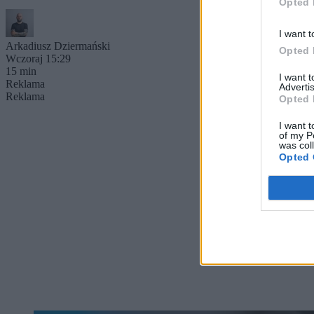
Opted 
I want t
Arkadiusz Dziermański
Opted 
Wczoraj 15:29
15 min
I want 
Reklama
Advertis
Reklama
Opted 
I want t
of my P
was col
Opted 