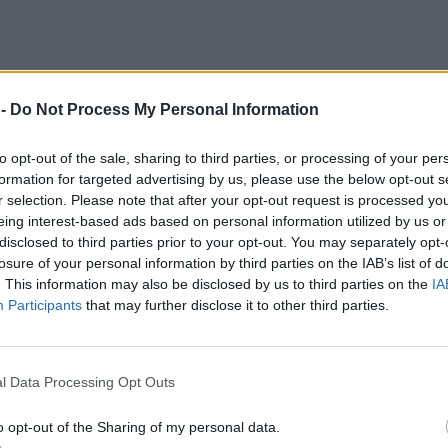
 -
Do Not Process My Personal Information
to opt-out of the sale, sharing to third parties, or processing of your per
formation for targeted advertising by us, please use the below opt-out s
r selection. Please note that after your opt-out request is processed y
eing interest-based ads based on personal information utilized by us or
disclosed to third parties prior to your opt-out. You may separately opt-
losure of your personal information by third parties on the IAB’s list of
. This information may also be disclosed by us to third parties on the
IA
Participants
that may further disclose it to other third parties.
y, ale nigdy nie był tak dobry
l Data Processing Opt Outs
smartfonu, Samsung Galaxy Z Fold8 Ultra to bardzo nudna nowość, a z
o opt-out of the Sharing of my personal data.
ale jako składany smartfon, trudno o coś bardziej dopracowanego.