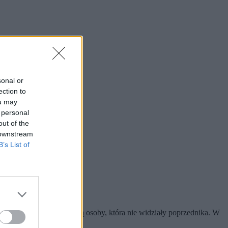
sonal or
ection to
ou may
 personal
out of the
 downstream
B’s List of
miany najmocniej odczują osoby, która nie widziały poprzednika. W