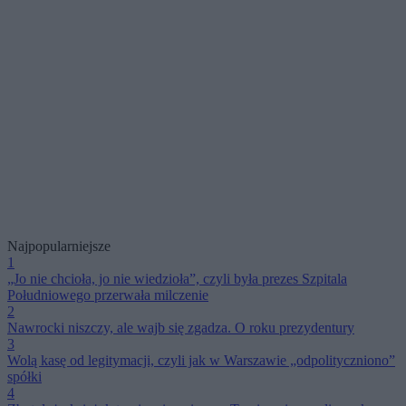
Najpopularniejsze
1
„Jo nie chcioła, jo nie wiedzioła”, czyli była prezes Szpitala
Południowego przerwała milczenie
2
Nawrocki niszczy, ale wajb się zgadza. O roku prezydentury
3
Wolą kasę od legitymacji, czyli jak w Warszawie „odpolityczniono”
spółki
4