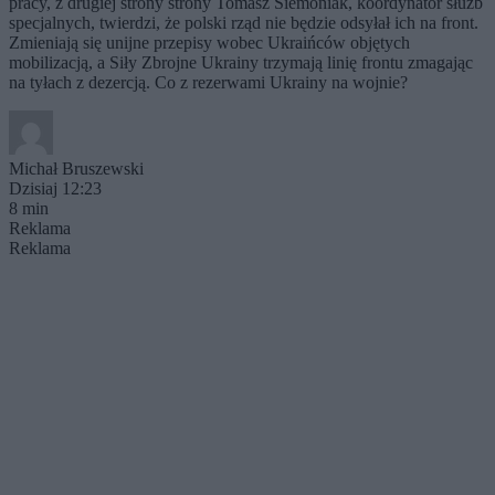
pracy, z drugiej strony strony Tomasz Siemoniak, koordynator służb
specjalnych, twierdzi, że polski rząd nie będzie odsyłał ich na front.
Zmieniają się unijne przepisy wobec Ukraińców objętych
mobilizacją, a Siły Zbrojne Ukrainy trzymają linię frontu zmagając
na tyłach z dezercją. Co z rezerwami Ukrainy na wojnie?
Michał Bruszewski
Dzisiaj 12:23
8 min
Reklama
Reklama