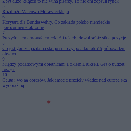
Zbyt dużo książek to nie wina pisarzy. To nie oni zepsuli rynek
5
Rozdroże Mateusza Morawieckiego
6
Korytarz dla Bundeswehry. Co zakłada polsko-niemieckie
porozumienie obronne
7
Prezydent zmarnował ten rok. A i tak zbudował sobie silną pozycję
8
Co jest gorsze: jazda na skraju snu czy po alkoholu? Spróbowałem
obydwu
9
Między podatkowymi obietnicami a okiem Brukseli. Gra o budżet
ruszyła
10
Ceuta i wojna obrazów. Jak emocje przejęły władzę nad europejską
wyobraźnią