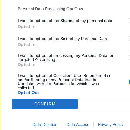
„odpolityczniono” spółki
Personal Data Processing Opt Outs
Mamy sukces! Udało się w Warszawie odpolitycznić zarządy
miejskich spółek. 14 zarządzających, którzy mieli legitymacje
I want to opt-out of the Sharing of my personal data.
partyjne, odeszło z partii. Od teraz będą niepartyjnymi ekspertami.
Brawo!
Opted In
I want to opt-out of the Sale of my Personal Data.
Opted In
Patryk Słowik
05.08.2026
I want to opt-out of processing my Personal Data for
5 min
Targeted Advertising.
Opted In
Reklama
Reklama
I want to opt-out of Collection, Use, Retention, Sale,
and/or Sharing of my Personal Data that Is
Unrelated with the Purposes for which it was
collected.
Opted Out
CONFIRM
Data Deletion
Data Access
Privacy Policy