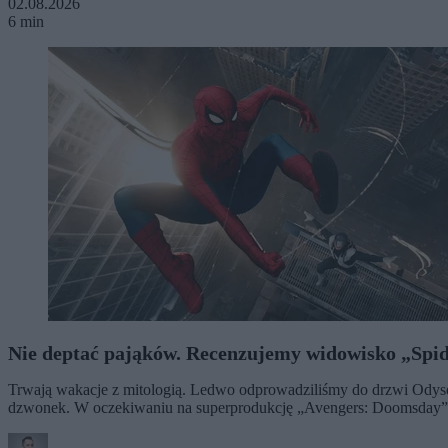
02.08.2026
6 min
Nie deptać pająków. Recenzujemy widowisko „Spi
Trwają wakacje z mitologią. Ledwo odprowadziliśmy do drzwi Odyseu
dzwonek. W oczekiwaniu na superprodukcję „Avengers: Doomsday” tr