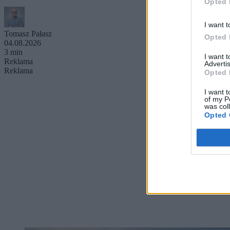
Opted 
I want t
Tomasz Pałasz
Opted 
04.08.2026
3 min
I want 
Reklama
Advertis
Reklama
Opted 
I want t
of my P
was col
Opted 