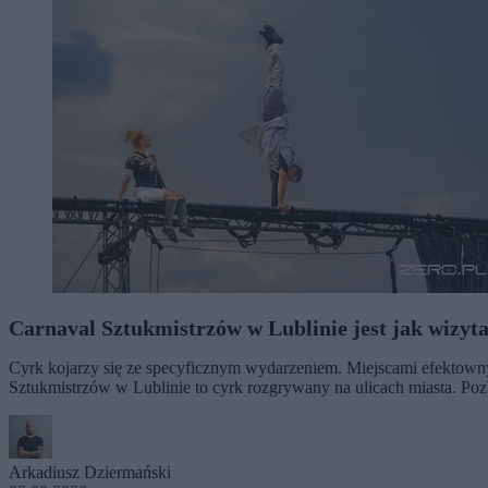
Carnaval Sztukmistrzów w Lublinie jest jak wizyt
Cyrk kojarzy się ze specyficznym wydarzeniem. Miejscami efektown
Sztukmistrzów w Lublinie to cyrk rozgrywany na ulicach miasta. Po
Arkadiusz Dziermański