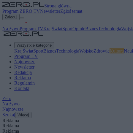
Strona główna
Program ZERO TV
Newsletter
Zgłoś temat
Zaloguj
Na żywo
Program TV
Kraj
Świat
Sport
Opinie
Biznes
Technologia
Wojsk
Wszystkie kategorie
Kraj
Świat
Sport
Biznes
Technologia
Wojsko
Zdrowie
Kultura
Nau
Program TV
Najnowsze
Newsletter
Redakcja
Reklama
Regulamin
Kontakt
Zero
Na żywo
Najnowsze
Szukaj
Więcej
Reklama
Reklama
Reklama