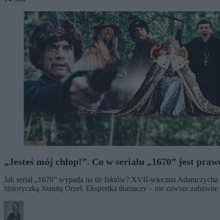
„Jesteś mój chłop!”. Co w serialu „1670” jest prawd
Jak serial „1670” wypada na tle faktów? XVII-wieczna Adamczycha o
historyczką Joanną Orzeł. Ekspertka tłumaczy – nie zawsze zabawne –