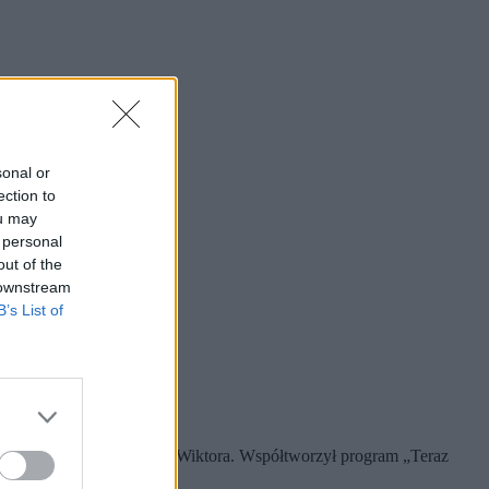
sonal or
ection to
ou may
 personal
out of the
 downstream
B’s List of
zeja Woyciechowskiego i Wiktora. Współtworzył program „Teraz