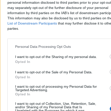
personal information disclosed to third parties prior to your opt-ou
integracjom dopasowanym do programu.
may separately opt-out of the further disclosure of your personal
information by third parties on the IAB’s list of downstream partici
Kanał YouTube - Twoja marka przy
This information may also be disclosed by us to third parties on t
List of Downstream Participants
that may further disclose it to othe
najpopularniejszych formatach wideo.
parties.
Oferujemy dedykowane współprace reklamowe i sponsoringowe
osadzone w treściach, które działają.
Personal Data Processing Opt Outs
Video In-Stream precyzyjna emisja
I want to opt-out of the Sharing of my personal data.
reklam wideo w serwisie YouTube.
Opted In
Jeśli potrzebujesz efektywnego wideo „na wynik”, in-stream daje
I want to opt-out of the Sale of my Personal Data.
skalę i możliwość planowania.
Opted In
I want to opt-out of processing my Personal Data for
Portal Zero.pl
Targeted Advertising.
Opted In
nowoczesna przestrzeń dla kampanii display, content marketingu i
I want to opt-out of Collection, Use, Retention, Sale,
akcji specjalnych.
and/or Sharing of my Personal Data that Is
Unrelated with the Purposes for which it was