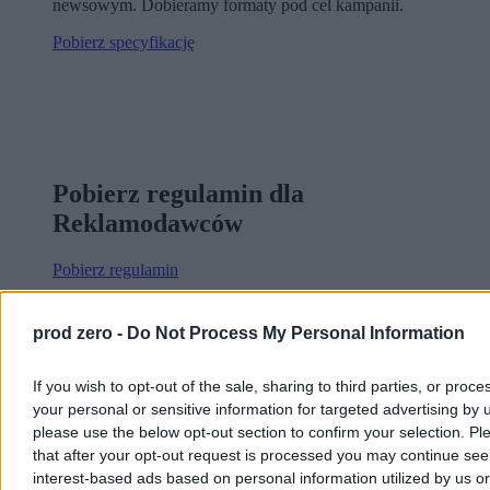
newsowym. Dobieramy formaty pod cel kampanii.
Pobierz specyfikację
Pobierz regulamin dla
Reklamodawców
Pobierz regulamin
prod zero -
Do Not Process My Personal Information
If you wish to opt-out of the sale, sharing to third parties, or proce
Zero TV - obecność Twojej marki w
your personal or sensitive information for targeted advertising by 
please use the below opt-out section to confirm your selection. Pl
ogólnopolskiej telewizji linearnej.
that after your opt-out request is processed you may continue see
interest-based ads based on personal information utilized by us or
Buduje wizerunek i częstotliwość dzięki emisji spotów oraz