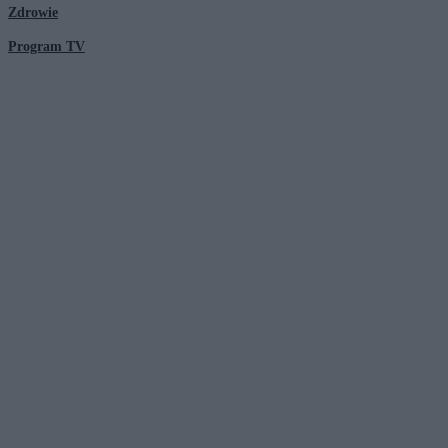
Zdrowie
Program TV
© 2026 Kanał Zero Spółka Akcyjna