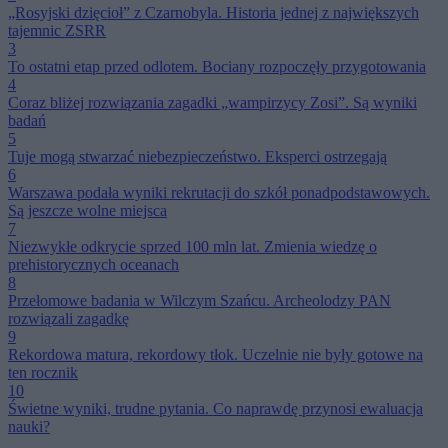
„Rosyjski dzięcioł” z Czarnobyla. Historia jednej z największych
tajemnic ZSRR
3
To ostatni etap przed odlotem. Bociany rozpoczęły przygotowania
4
Coraz bliżej rozwiązania zagadki „wampirzycy Zosi”. Są wyniki
badań
5
Tuje mogą stwarzać niebezpieczeństwo. Eksperci ostrzegają
6
Warszawa podała wyniki rekrutacji do szkół ponadpodstawowych.
Są jeszcze wolne miejsca
7
Niezwykłe odkrycie sprzed 100 mln lat. Zmienia wiedzę o
prehistorycznych oceanach
8
Przełomowe badania w Wilczym Szańcu. Archeolodzy PAN
rozwiązali zagadkę
9
Rekordowa matura, rekordowy tłok. Uczelnie nie były gotowe na
ten rocznik
10
Świetne wyniki, trudne pytania. Co naprawdę przynosi ewaluacja
nauki?