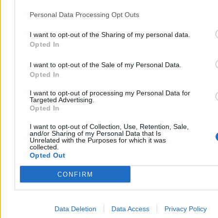
Personal Data Processing Opt Outs
Płaciłem grosze za rozmowy z AI. Gdy
usłyszałem, co Emma o mnie mówi, zamurowało
I want to opt-out of the Sharing of my personal data.
mnie
Opted In
Wakacyjne dni sprzyjają romansom. Także tym z algorytmami.
I want to opt-out of the Sale of my Personal Data.
Wystarczy kilka rozmów z cyfrową nauczycielką języka, by odkryć,
Opted In
że jest cierpliwsza od znajomych i znacznie hojniejsza w
komplementach. Kiedyś na pochwałę trzeba było zapracować – dziś
I want to opt-out of processing my Personal Data for
wystarczy wykupić abonament. Sztuczna inteligencja co chwilę
Targeted Advertising.
wmawia nam, że jesteśmy wyjątkowi. Trudno się dziwić, że tak
Opted In
łatwo dajemy się uwieść.
I want to opt-out of Collection, Use, Retention, Sale,
and/or Sharing of my Personal Data that Is
Unrelated with the Purposes for which it was
collected.
Jan Wróbel
Opted Out
28.07.2026
6 min
CONFIRM
Reklama
Reklama
Data Deletion
Data Access
Privacy Policy