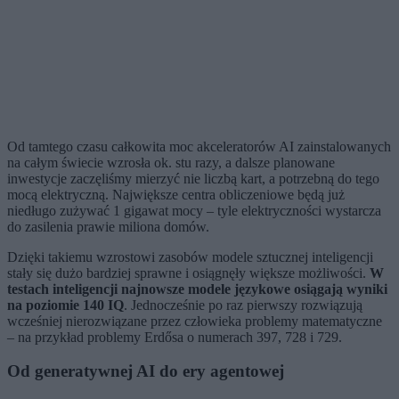
Od tamtego czasu całkowita moc akceleratorów AI zainstalowanych
na całym świecie wzrosła ok. stu razy, a dalsze planowane
inwestycje zaczęliśmy mierzyć nie liczbą kart, a potrzebną do tego
mocą elektryczną. Największe centra obliczeniowe będą już
niedługo zużywać 1 gigawat mocy – tyle elektryczności wystarcza
do zasilenia prawie miliona domów.
Dzięki takiemu wzrostowi zasobów modele sztucznej inteligencji
stały się dużo bardziej sprawne i osiągnęły większe możliwości.
W
testach inteligencji najnowsze modele językowe osiągają wyniki
na poziomie 140 IQ
. Jednocześnie po raz pierwszy rozwiązują
wcześniej nierozwiązane przez człowieka problemy matematyczne
– na przykład problemy Erdősa o numerach 397, 728 i 729.
Od generatywnej AI do ery agentowej