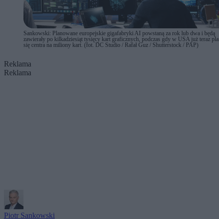
Sankowski: Planowane europejskie gigafabryki AI powstaną za rok lub dwa i będą
zawierały po kilkadziesiąt tysięcy kart graficznych, podczas gdy w USA już teraz pla
się centra na miliony kart. (fot. DC Studio / Rafał Guz / Shutterstock / PAP)
Reklama
Reklama
Piotr Sankowski