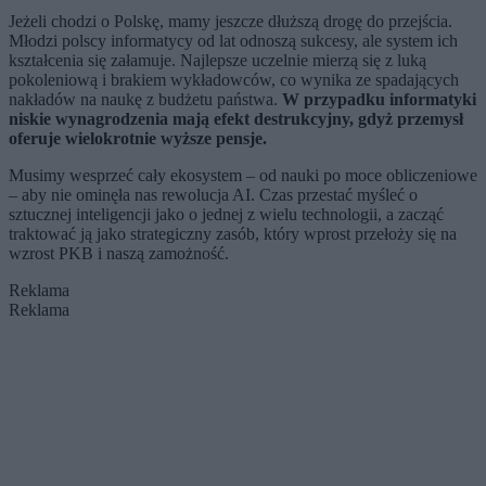
Jeżeli chodzi o Polskę, mamy jeszcze dłuższą drogę do przejścia.
Młodzi polscy informatycy od lat odnoszą sukcesy, ale system ich
kształcenia się załamuje. Najlepsze uczelnie mierzą się z luką
pokoleniową i brakiem wykładowców, co wynika ze spadających
nakładów na naukę z budżetu państwa.
W przypadku informatyki
niskie wynagrodzenia mają efekt destrukcyjny, gdyż przemysł
oferuje wielokrotnie wyższe pensje.
Musimy wesprzeć cały ekosystem – od nauki po moce obliczeniowe
– aby nie ominęła nas rewolucja AI. Czas przestać myśleć o
sztucznej inteligencji jako o jednej z wielu technologii, a zacząć
traktować ją jako strategiczny zasób, który wprost przełoży się na
wzrost PKB i naszą zamożność.
Reklama
Reklama