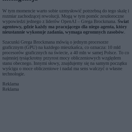
W tym momencie warto sobie uzmysłowić potrzebną do tego skalę i
rozmiar zachodzącej rewolucji. Mogą w tym pomóc zeszłoroczne
wypowiedzi jednego z liderów OpenAI – Grega Brockmana.
Świat
agentowy, gdzie każdy ma pracującego dla niego agenta, który
nieustannie wykonuje zadania, wymaga ogromnych zasobów
.
Szacunki Grega Brockmana mówią o jednym procesorze
graficznym (GPU) na każdego mieszkańca, co oznacza: 10 mld
procesorów graficznych na świecie, a 40 mln w samej Polsce. To co
najmniej tysiąckrotny przyrost mocy obliczeniowych względem
stanu obecnego. Innymi słowy, znajdujemy się na samym początku
wyścigu o moce obliczeniowe i nadal ma sens walczyć o własne
technologie.
Reklama
Reklama