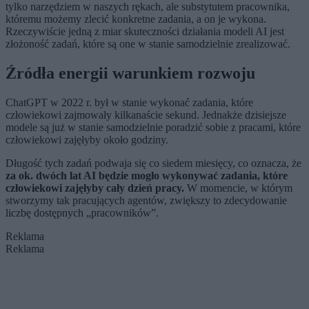
tylko narzędziem w naszych rękach, ale substytutem pracownika,
któremu możemy zlecić konkretne zadania, a on je wykona.
Rzeczywiście jedną z miar skuteczności działania modeli AI jest
złożoność zadań, które są one w stanie samodzielnie zrealizować.
Źródła energii warunkiem rozwoju
ChatGPT w 2022 r. był w stanie wykonać zadania, które
człowiekowi zajmowały kilkanaście sekund. Jednakże dzisiejsze
modele są już w stanie samodzielnie poradzić sobie z pracami, które
człowiekowi zajęłyby około godziny.
Długość tych zadań podwaja się co siedem miesięcy, co oznacza, że
za ok. dwóch lat AI będzie mogło wykonywać zadania, które
człowiekowi zajęłyby cały dzień pracy.
W momencie, w którym
stworzymy tak pracujących agentów, zwiększy to zdecydowanie
liczbę dostępnych „pracowników”.
Reklama
Reklama