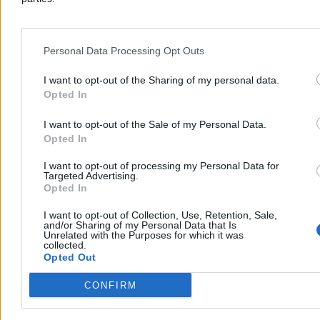
Reklama
Reklama
Personal Data Processing Opt Outs
I want to opt-out of the Sharing of my personal data.
Opted In
I want to opt-out of the Sale of my Personal Data.
Opted In
I want to opt-out of processing my Personal Data for
Targeted Advertising.
Opted In
I want to opt-out of Collection, Use, Retention, Sale,
Globalna rywalizacja: USA kontra Chiny
and/or Sharing of my Personal Data that Is
Unrelated with the Purposes for which it was
collected.
Nasilają się napięcia między państwami o to, kto będzie posiadał
Opted Out
suwerenne technologie. Najbardziej jest to widoczne w starciu o
prymat w AI między USA a Chinami. Starcie to rozgrywa się na
CONFIRM
wielu poziomach. Jaskrawą wizualizacją tych napięć jest grudniowa
decyzja administracji Trumpa o zniesieniu zakazu eksportu chipów
H200 do Chin.