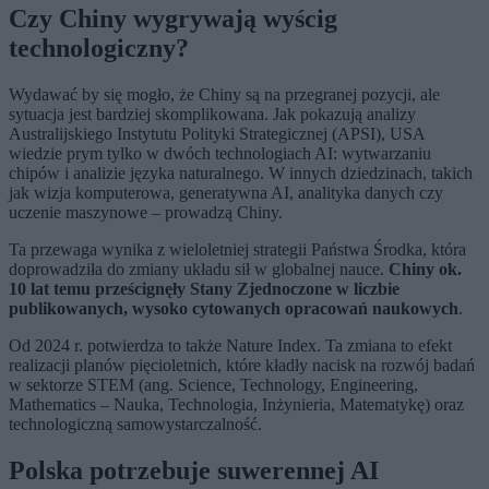
Czy Chiny wygrywają wyścig
technologiczny?
Wydawać by się mogło, że Chiny są na przegranej pozycji, ale
sytuacja jest bardziej skomplikowana. Jak pokazują analizy
Australijskiego Instytutu Polityki Strategicznej (APSI), USA
wiedzie prym tylko w dwóch technologiach AI: wytwarzaniu
chipów i analizie języka naturalnego. W innych dziedzinach, takich
jak wizja komputerowa, generatywna AI, analityka danych czy
uczenie maszynowe – prowadzą Chiny.
Ta przewaga wynika z wieloletniej strategii Państwa Środka, która
doprowadziła do zmiany układu sił w globalnej nauce.
Chiny ok.
10 lat temu prześcignęły Stany Zjednoczone w liczbie
publikowanych, wysoko cytowanych opracowań naukowych
.
Od 2024 r. potwierdza to także Nature Index. Ta zmiana to efekt
realizacji planów pięcioletnich, które kładły nacisk na rozwój badań
w sektorze STEM (ang.
Science, Technology, Engineering,
Mathematics
– Nauka, Technologia, Inżynieria, Matematykę) oraz
technologiczną samowystarczalność.
Polska potrzebuje suwerennej AI