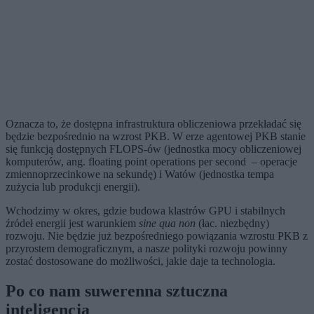
Oznacza to, że dostępna infrastruktura obliczeniowa przekładać się
będzie bezpośrednio na wzrost PKB. W erze agentowej PKB stanie
się funkcją dostępnych FLOPS-ów (
jednostka mocy obliczeniowej
komputerów, ang. floating point operations per second – operacje
zmiennoprzecinkowe na sekundę)
i Watów (jednostka tempa
zużycia lub produkcji energii).
Wchodzimy w okres, gdzie budowa klastrów GPU i stabilnych
źródeł energii jest warunkiem
sine qua non
(łac. niezbędny)
rozwoju. Nie będzie już bezpośredniego powiązania wzrostu PKB z
przyrostem demograficznym, a nasze polityki rozwoju powinny
zostać dostosowane do możliwości, jakie daje ta technologia.
Po co nam suwerenna sztuczna
inteligencja