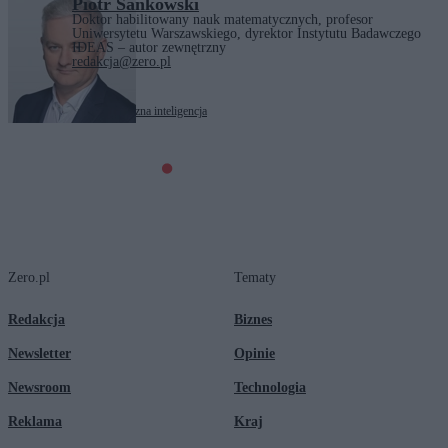
Piotr Sankowski
Doktor habilitowany nauk matematycznych, profesor
Uniwersytetu Warszawskiego, dyrektor Instytutu Badawczego
IDEAS – autor zewnętrzny
redakcja@zero.pl
Tagi:
AI
gospodarka
sztuczna inteligencja
Zero.pl
Tematy
Redakcja
Biznes
Newsletter
Opinie
Newsroom
Technologia
Reklama
Kraj