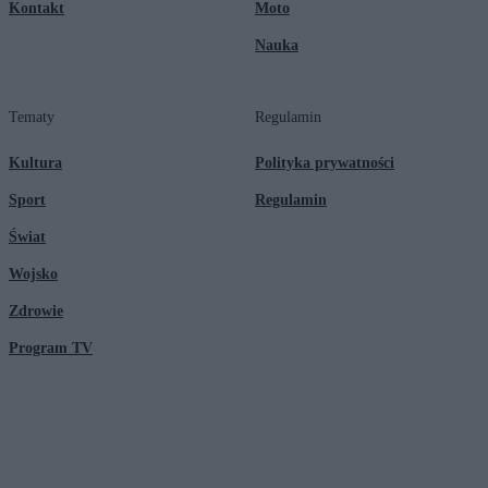
Kontakt
Moto
Nauka
Tematy
Regulamin
Kultura
Polityka prywatności
Sport
Regulamin
Świat
Wojsko
Zdrowie
Program TV
© 2026 Kanał Zero Spółka Akcyjna