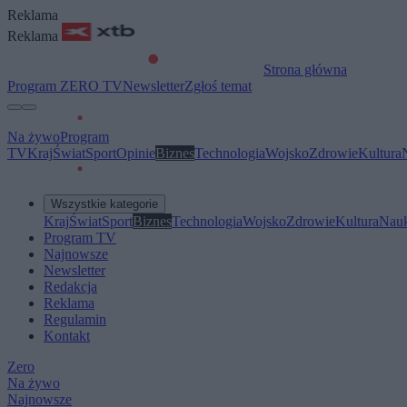
Reklama
Reklama
Strona główna
Program ZERO TV
Newsletter
Zgłoś temat
Na żywo
Program
TV
Kraj
Świat
Sport
Opinie
Biznes
Technologia
Wojsko
Zdrowie
Kultura
Wszystkie kategorie
Kraj
Świat
Sport
Biznes
Technologia
Wojsko
Zdrowie
Kultura
Nau
Program TV
Najnowsze
Newsletter
Redakcja
Reklama
Regulamin
Kontakt
Zero
Na żywo
Najnowsze