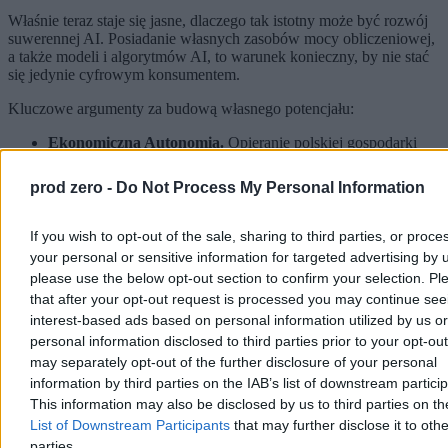
Właśnie teraz staje się jasne, dlaczego tak istotny może być rozwój
suwerennej AI. Posiadanie własnych zasobów mocy obliczeniowej,
a także modeli i algorytmów AI, to warunek konieczny, by nie stać
się jedynie cyfrowym konsumentem.
Kluczowe argumenty za budową własnego potencjału:
Ekonomiczna Autonomia.
Opieranie polskiej gospodarki
wyłącznie na zewnętrznych modelach czy usługach AI to de
facto zgoda na stały odpływ marży i kapitału do globalnych
prod zero -
Do Not Process My Personal Information
gigantów. Rozwijając własną infrastrukturę, przekształcamy
„koszt licencji” w lokalną inwestycję, budując wartość
dodaną wewnątrz kraju.
If you wish to opt-out of the sale, sharing to third parties, or proce
Bezpieczeństwo Sektorów Strategicznych.
Obszary takie
your personal or sensitive information for targeted advertising by 
jak opieka zdrowotna czy e-administracja operują na
please use the below opt-out section to confirm your selection. Pl
najbardziej wrażliwych danych obywateli. Uzależnienie ich
that after your opt-out request is processed you may continue see
od publicznych chmur podlegających obcym jurysdykcjom to
interest-based ads based on personal information utilized by us or
ryzyko, którego nie można zaakceptować.
Odporność Cyfrowa.
W świecie, w którym agenci AI stają
personal information disclosed to third parties prior to your opt-ou
się „współpracownikami” ludzi, moc obliczeniowa staje się
may separately opt-out of the further disclosure of your personal
zasobem równie krytycznym co prąd czy gaz. Brak
information by third parties on the IAB’s list of downstream partici
suwerennych zasobów oznacza, że w sytuacji kryzysowej
This information may also be disclosed by us to third parties on t
zewnętrzny dostawca może jednym wyłączeniem dostępu
List of Downstream Participants
that may further disclose it to othe
sparaliżować efektywność polskiej siły roboczej.
parties.