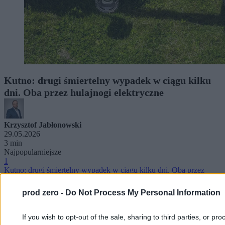
Kutno: drugi śmiertelny wypadek w ciągu kilku
dni. Oba przez hulajnogi elektryczne
Krzysztof Jabłonowski
29.05.2026
3 min
Najpopularniejsze
1
Kutno: drugi śmiertelny wypadek w ciągu kilku dni. Oba przez
hulajnogi elektryczne
prod zero -
Do Not Process My Personal Information
If you wish to opt-out of the sale, sharing to third parties, or pr