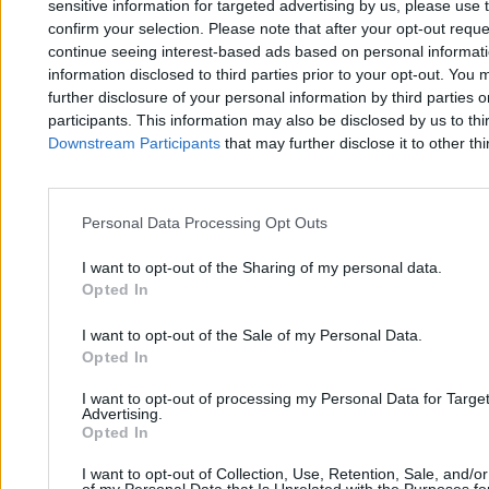
sensitive information for targeted advertising by us, please use 
confirm your selection. Please note that after your opt-out req
continue seeing interest-based ads based on personal informatio
information disclosed to third parties prior to your opt-out. You 
Zero.pl
Tematy
further disclosure of your personal information by third parties 
participants. This information may also be disclosed by us to thi
Redakcja
Biznes
Downstream Participants
that may further disclose it to other thi
Newsletter
Opinie
Newsroom
Technologia
Personal Data Processing Opt Outs
Reklama
Kraj
I want to opt-out of the Sharing of my personal data.
Kontakt
Moto
Opted In
Nauka
I want to opt-out of the Sale of my Personal Data.
Opted In
Tematy
Regulamin
I want to opt-out of processing my Personal Data for Targe
Advertising.
Kultura
Polityka prywatności
Opted In
Sport
Regulamin
I want to opt-out of Collection, Use, Retention, Sale, and/o