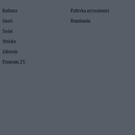
Kultura
Polityka prywatności
Sport
Regulamin
Świat
Wojsko
Zdrowie
Program TV
© 2026 Kanał Zero Spółka Akcyjna