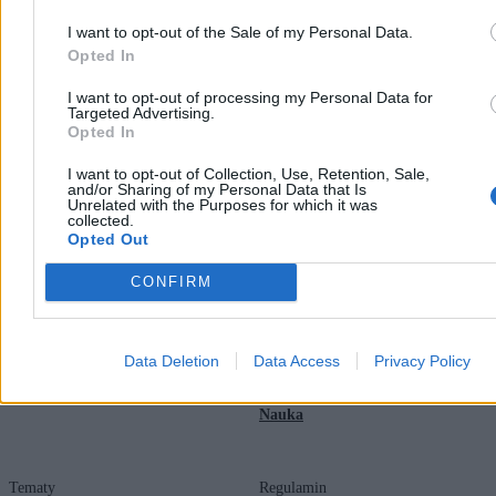
I want to opt-out of the Sale of my Personal Data.
Opted In
I want to opt-out of processing my Personal Data for
Targeted Advertising.
Opted In
I want to opt-out of Collection, Use, Retention, Sale,
Zero.pl
Tematy
and/or Sharing of my Personal Data that Is
Unrelated with the Purposes for which it was
collected.
Redakcja
Biznes
Opted Out
Newsletter
Opinie
CONFIRM
Newsroom
Technologia
Reklama
Kraj
Data Deletion
Data Access
Privacy Policy
Kontakt
Moto
Nauka
Tematy
Regulamin