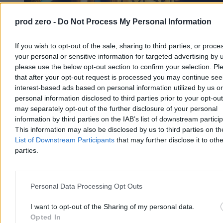
prod zero -
Do Not Process My Personal Information
If you wish to opt-out of the sale, sharing to third parties, or proce
your personal or sensitive information for targeted advertising by 
please use the below opt-out section to confirm your selection. Pl
that after your opt-out request is processed you may continue see
interest-based ads based on personal information utilized by us or
Elektrownia jądrowa w Choczewie: Polska
personal information disclosed to third parties prior to your opt-ou
may separately opt-out of the further disclosure of your personal
gościem we własnym domu?
information by third parties on the IAB’s list of downstream partici
Elektrownia jądrowa w Choczewie to nie tylko projekt
This information may also be disclosed by us to third parties on t
energetyczny, lecz także test skuteczności polskiego państwa. Od
List of Downstream Participants
that may further disclose it to othe
sposobu prowadzenia negocjacji z Amerykanami zależy, czy
parties.
rodzime firmy zdobędą bezcenne kompetencje, czy pozostaną
jedynie podwykonawcami we własnym kraju.
Personal Data Processing Opt Outs
Damian Kaźmierczak
I want to opt-out of the Sharing of my personal data.
07.07.2026
Opted In
12 min