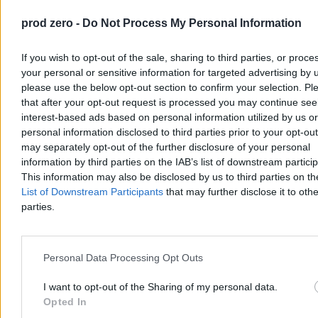
prod zero -
Do Not Process My Personal Information
If you wish to opt-out of the sale, sharing to third parties, or proce
your personal or sensitive information for targeted advertising by 
please use the below opt-out section to confirm your selection. Pl
that after your opt-out request is processed you may continue see
interest-based ads based on personal information utilized by us or
personal information disclosed to third parties prior to your opt-ou
Kto Ty jesteś? Czy dzieci migrantów staną się
may separately opt-out of the further disclosure of your personal
częścią polskiego społeczeństwa, gdy dorosną
information by third parties on the IAB’s list of downstream partici
This information may also be disclosed by us to third parties on t
Dzieci, które dziś uczą się polskiego alfabetu, za dwie dekady będą
List of Downstream Participants
that may further disclose it to othe
współtworzyć gospodarkę i życie społeczne kraju. Wśród nich coraz
parties.
więcej będzie miało migracyjne korzenie – i to od nas zależy, czy
odnajdą w Polsce swój dom.
Personal Data Processing Opt Outs
Weronika Kloc-Nowak
I want to opt-out of the Sharing of my personal data.
01.06.2026
Opted In
12 min