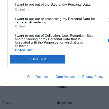
I want to opt-out of the Sale of my Personal Data.
Opted In
I want to opt-out of processing my Personal Data for
Targeted Advertising.
Opted In
Zero.pl
Tematy
I want to opt-out of Collection, Use, Retention, Sale,
and/or Sharing of my Personal Data that Is
Unrelated with the Purposes for which it was
Redakcja
Biznes
collected.
Opted Out
Newsletter
Opinie
CONFIRM
Newsroom
Technologia
Reklama
Kraj
Data Deletion
Data Access
Privacy Policy
Kontakt
Moto
Nauka
Tematy
Regulamin