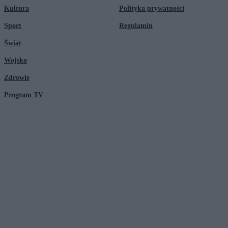
Kultura
Polityka prywatności
Sport
Regulamin
Świat
Wojsko
Zdrowie
Program TV
© 2026 Kanał Zero Spółka Akcyjna