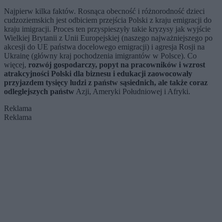
Najpierw kilka faktów. Rosnąca obecność i różnorodność dzieci
cudzoziemskich jest odbiciem przejścia Polski z kraju emigracji do
kraju imigracji. Proces ten przyspieszyły takie kryzysy jak wyjście
Wielkiej Brytanii z Unii Europejskiej (naszego najważniejszego po
akcesji do UE państwa docelowego emigracji) i agresja Rosji na
Ukrainę (główny kraj pochodzenia imigrantów w Polsce). Co
więcej,
rozwój gospodarczy, popyt na pracowników i wzrost
atrakcyjności Polski dla biznesu i edukacji zaowocowały
przyjazdem tysięcy ludzi z państw sąsiednich, ale także coraz
odleglejszych państw
Azji, Ameryki Południowej i Afryki.
Reklama
Reklama