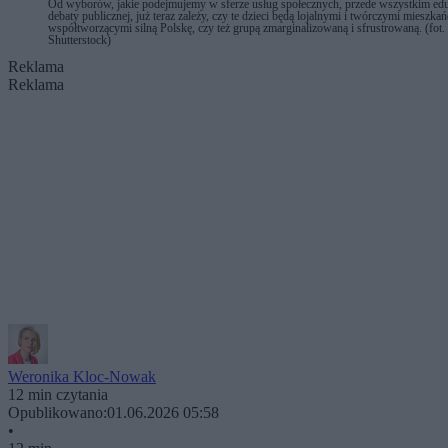
Od wyborów, jakie podejmujemy w sferze usług społecznych, przede wszystkim eduk
debaty publicznej, już teraz zależy, czy te dzieci będą lojalnymi i twórczymi mieszka
współtworzącymi silną Polskę, czy też grupą zmarginalizowaną i sfrustrowaną. (fot.
Shutterstock)
Reklama
Reklama
Weronika Kloc-Nowak
12 min czytania
Opublikowano:
01.06.2026 05:58
•