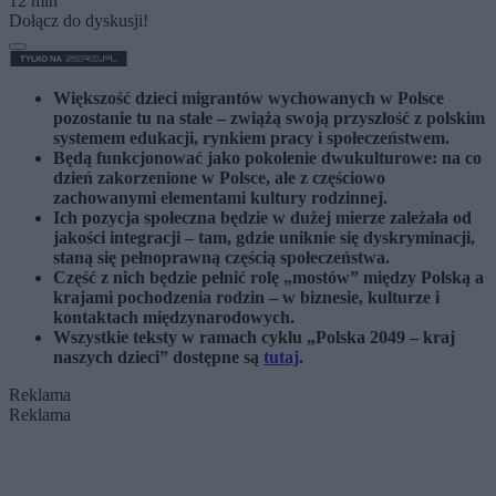
12 min
Dołącz do dyskusji!
Większość dzieci migrantów wychowanych w Polsce
pozostanie tu na stałe – zwiążą swoją przyszłość z polskim
systemem edukacji, rynkiem pracy i społeczeństwem.
Będą funkcjonować jako pokolenie dwukulturowe: na co
dzień zakorzenione w Polsce, ale z częściowo
zachowanymi elementami kultury rodzinnej.
Ich pozycja społeczna będzie w dużej mierze zależała od
jakości integracji – tam, gdzie uniknie się dyskryminacji,
staną się pełnoprawną częścią społeczeństwa.
Część z nich będzie pełnić rolę „mostów” między Polską a
krajami pochodzenia rodzin – w biznesie, kulturze i
kontaktach międzynarodowych.
Wszystkie teksty w ramach cyklu „Polska 2049 – kraj
naszych dzieci” dostępne są
tutaj
.
Reklama
Reklama