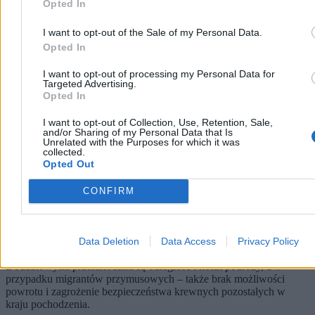
Opted In
Reklama
Reklama
I want to opt-out of the Sale of my Personal Data.
Opted In
I want to opt-out of processing my Personal Data for
Targeted Advertising.
Opted In
I want to opt-out of Collection, Use, Retention, Sale,
and/or Sharing of my Personal Data that Is
Unrelated with the Purposes for which it was
collected.
Opted Out
CONFIRM
Dla zachowania kultury ojczystej na emigracji ogromne znaczenie
mają też relacje rodzinne, zwłaszcza z babciami i dziadkami, oraz
wizyty w kraju pochodzenia. Tymczasem
sytuacja prawna rodzin
migrantów, nierzadko miesiącami oczekujących na polskie
Data Deletion
Data Access
Privacy Policy
dokumenty pobytowe, uniemożliwia im wyjazdy z Polski
.
Dodatkowymi przeszkodami są odległość i koszt podróży, a w
przypadku migrantów przymusowych – także brak możliwości
powrotu i zagrożenie bezpieczeństwa krewnych pozostałych w
kraju pochodzenia.