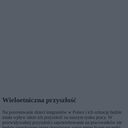
Wieloetniczna przyszłość
Na pozostawanie dzieci imigrantów w Polsce i ich sytuację będzie
miała wpływ także ich przyszłość na naszym rynku pracy. W
przewidywalnej przyszłości zapotrzebowanie na pracowników nie
będzie zaspokojone przez dorastające, coraz mniej liczne roczniki