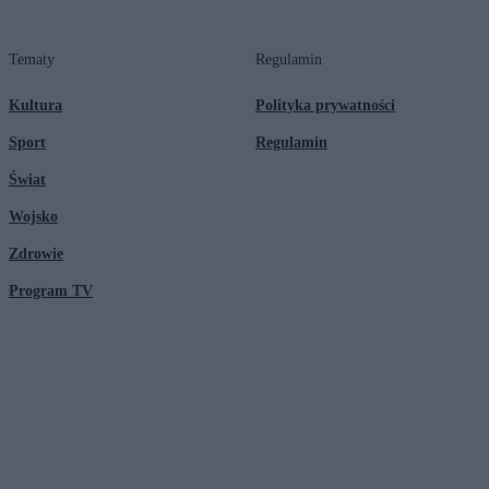
Tematy
Regulamin
Kultura
Polityka prywatności
Sport
Regulamin
Świat
Wojsko
Zdrowie
Program TV
© 2026 Kanał Zero Spółka Akcyjna