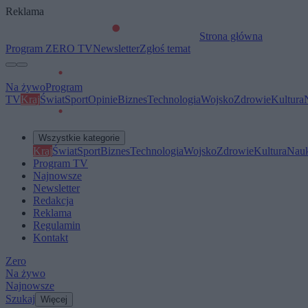
Reklama
Strona główna
Program ZERO TV
Newsletter
Zgłoś temat
Na żywo
Program
TV
Kraj
Świat
Sport
Opinie
Biznes
Technologia
Wojsko
Zdrowie
Kultura
Wszystkie kategorie
Kraj
Świat
Sport
Biznes
Technologia
Wojsko
Zdrowie
Kultura
Nau
Program TV
Najnowsze
Newsletter
Redakcja
Reklama
Regulamin
Kontakt
Zero
Na żywo
Najnowsze
Szukaj
Więcej