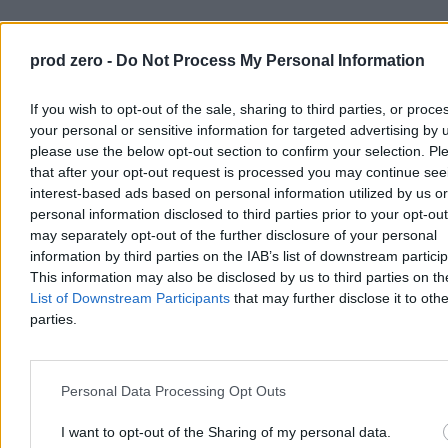
prod zero -
Do Not Process My Personal Information
Utrudniony kontakt
If you wish to opt-out of the sale, sharing to third parties, or proce
Znajomość historii, kultury i rozwój tożsamości związanej z
your personal or sensitive information for targeted advertising by 
dziedzictwem rodziny wymagają dodatkowych wysiłków, np.
please use the below opt-out section to confirm your selection. Pl
chodzenia do szkół uzupełniających organizowanych przez lokalną
społeczność imigrantów (diasporę) lub kraj pochodzenia.
Szkoły
that after your opt-out request is processed you may continue see
takie łatwiej stworzyć, gdy imigranci mieszkają w większych
interest-based ads based on personal information utilized by us or
skupiskach i dysponują zasobami
, które mogą w to zainwestować
personal information disclosed to third parties prior to your opt-ou
(środki na czesne lub składki, praca wolontariuszy, kontakty do
may separately opt-out of the further disclosure of your personal
polskich szkół, w których można wynająć sale). Dlatego powstają
information by third parties on the IAB’s list of downstream partici
one w najliczniejszych społecznościach, przede wszystkim
This information may also be disclosed by us to third parties on t
ukraińskiej, i w największych miastach. Natomiast dzieci, które
trafiły do mniejszych ośrodków, gdzie nie ma innych rodzin z ich
List of Downstream Participants
that may further disclose it to othe
kraju, raczej będą tych dodatkowych lekcji pozbawione.
parties.
Nawet jeśli wypracowane w czasach COVID-19 praktyki zdalnego
nauczania ułatwiły dostęp do edukacji w języku ojczystym, jest to
dodatkowe obciążenie po godzinach spędzonych w obowiązkowym
Personal Data Processing Opt Outs
systemie szkolnym. Wielu rodziców z tego rezygnuje bądź nie jest
w stanie dopilnować i zmotywować dziecka.
I want to opt-out of the Sharing of my personal data.