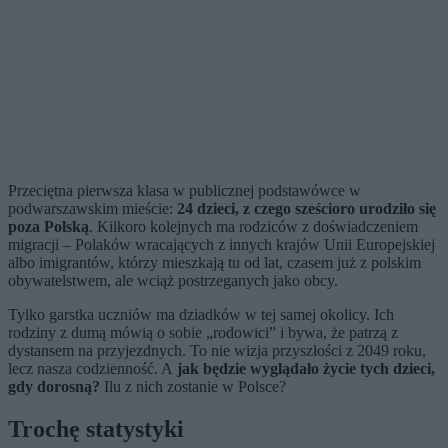
Przeciętna pierwsza klasa w publicznej podstawówce w
podwarszawskim mieście:
24 dzieci, z czego sześcioro urodziło się
poza Polską
. Kilkoro kolejnych ma rodziców z doświadczeniem
migracji – Polaków wracających z innych krajów Unii Europejskiej
albo imigrantów, którzy mieszkają tu od lat, czasem już z polskim
obywatelstwem, ale wciąż postrzeganych jako obcy.
Tylko garstka uczniów ma dziadków w tej samej okolicy. Ich
rodziny z dumą mówią o sobie „rodowici” i bywa, że patrzą z
dystansem na przyjezdnych. To nie wizja przyszłości z 2049 roku,
lecz nasza codzienność. A
jak będzie wyglądało życie tych dzieci,
gdy dorosną?
Ilu z nich zostanie w Polsce?
Trochę statystyki