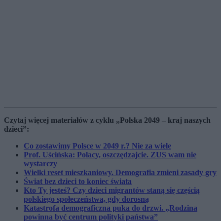
Czytaj więcej materiałów z cyklu „Polska 2049 – kraj naszych
dzieci”:
Co zostawimy Polsce w 2049 r.? Nie za wiele
Prof. Uścińska: Polacy, oszczędzajcie. ZUS wam nie
wystarczy
Wielki reset mieszkaniowy. Demografia zmieni zasady gry
Świat bez dzieci to koniec świata
Kto Ty jesteś? Czy dzieci migrantów staną się częścią
polskiego społeczeństwa, gdy dorosną
Katastrofa demograficzna puka do drzwi. „Rodzina
powinna być centrum polityki państwa”