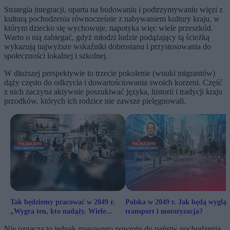
Strategia integracji, oparta na budowaniu i podtrzymywaniu więzi z
kulturą pochodzenia równocześnie z nabywaniem kultury kraju, w
którym dziecko się wychowuje, napotyka więc wiele przeszkód.
Warto o nią zabiegać, gdyż młodzi ludzie podążający tą ścieżką
wykazują najwyższe wskaźniki dobrostanu i przystosowania do
społeczności lokalnej i szkolnej.
W dłuższej perspektywie to trzecie pokolenie (wnuki migrantów)
dąży często do odkrycia i dowartościowania swoich korzeni. Część
z nich zaczyna aktywnie poszukiwać języka, historii i tradycji kraju
przodków, których ich rodzice nie zawsze pielęgnowali.
Tak będziemy pracować w 2049 r.
Polska w 2049 r. Jak będą wyglą
„Wygra ten, kto nadąży. Wiele
transport i motoryzacja?
zawodów jest zagrożonych”
Nie oznacza to jednak masowego powrotu do państw pochodzenia