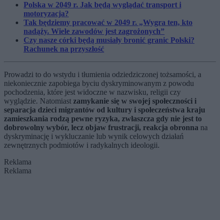
Polska w 2049 r. Jak będą wyglądać transport i
motoryzacja?
Tak będziemy pracować w 2049 r. „Wygra ten, kto
nadąży. Wiele zawodów jest zagrożonych”
Czy nasze córki będą musiały bronić granic Polski?
Rachunek na przyszłość
Prowadzi to do wstydu i tłumienia odziedziczonej tożsamości, a
niekoniecznie zapobiega byciu dyskryminowanym z powodu
pochodzenia, które jest widoczne w nazwisku, religii czy
wyglądzie. Natomiast
zamykanie się w swojej społeczności i
separacja dzieci migrantów od kultury i społeczeństwa kraju
zamieszkania rodzą pewne ryzyka, zwłaszcza gdy nie jest to
dobrowolny wybór, lecz objaw frustracji, reakcja obronna
na
dyskryminację i wykluczanie lub wynik celowych działań
zewnętrznych podmiotów i radykalnych ideologii.
Reklama
Reklama