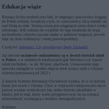
Edukacja wiąże
Rosnąca liczba urodzeń oraz fakt, że migrujący pracownicy ściągają
do Polski rodziny, świadczą o tym, że cudzoziemcy chcą osiedlić się
nad Wisłą na stałe. Ważną cezurą jest osiągnięcie przez dzieci wieku
szkolnego. Jeśli rodzina nie wyjedzie do tego momentu do kraju
pochodzenia i dziecko zacznie naukę w państwie imigracji, powrót
staje się dużo trudniejszy i mniej prawdopodobny.
Czytaj też:
Imigranci. Czy powtórzymy błędy Zachodu?
Już obecnie
uczniowie cudzoziemscy są w dwóch trzecich szkół
w Polsce
, a w niektórych lokalizacjach (jak Wrocław) czy typach
szkół (technika) – w ok. 90 proc. placówek. Umasowienie tego
zjawiska nastąpiło w wyniku objęcia setek tysięcy osób z Ukrainy
ochroną tymczasową od 2022 r.
Z danych Systemu Informacji Oświatowej wynika, że w co trzeciej
klasie jest uczeń z Ukrainy. Choć w większości miejscowości ma to
jeszcze wymiar symboliczny (np. jedno dziecko ukraińskie w
klasie), jest to etap, kiedy warto przygotowywać się na rosnącą
różnorodność wynikającą z trendów demograficznych.
Reklama