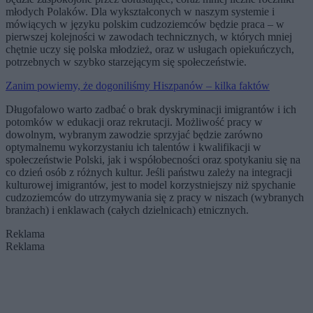
młodych Polaków. Dla wykształconych w naszym systemie i
mówiących w języku polskim cudzoziemców będzie praca – w
pierwszej kolejności w zawodach technicznych, w których mniej
chętnie uczy się polska młodzież, oraz w usługach opiekuńczych,
potrzebnych w szybko starzejącym się społeczeństwie.
Zanim powiemy, że dogoniliśmy Hiszpanów – kilka faktów
Długofalowo warto zadbać o brak dyskryminacji imigrantów i ich
potomków w edukacji oraz rekrutacji. Możliwość pracy w
dowolnym, wybranym zawodzie sprzyjać będzie zarówno
optymalnemu wykorzystaniu ich talentów i kwalifikacji w
społeczeństwie Polski, jak i współobecności oraz spotykaniu się na
co dzień osób z różnych kultur. Jeśli państwu zależy na integracji
kulturowej imigrantów, jest to model korzystniejszy niż spychanie
cudzoziemców do utrzymywania się z pracy w niszach (wybranych
branżach) i enklawach (całych dzielnicach) etnicznych.
Reklama
Reklama