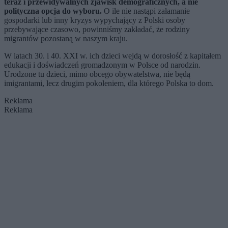
teraz i przewidywalnych zjawisk demograficznych, a nie
polityczna opcja do wyboru.
O ile nie nastąpi załamanie
gospodarki lub inny kryzys wypychający z Polski osoby
przebywające czasowo, powinniśmy zakładać, że rodziny
migrantów pozostaną w naszym kraju.
W latach 30. i 40. XXI w. ich dzieci wejdą w dorosłość z kapitałem
edukacji i doświadczeń gromadzonym w Polsce od narodzin.
Urodzone tu dzieci, mimo obcego obywatelstwa, nie będą
imigrantami, lecz drugim pokoleniem, dla którego Polska to dom.
Reklama
Reklama