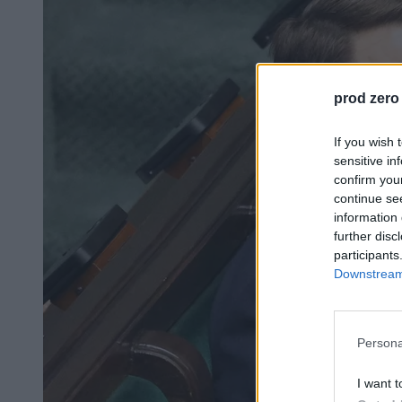
prod zero
If you wish 
sensitive in
confirm you
continue se
information 
further disc
participants
Downstream 
Persona
I want t