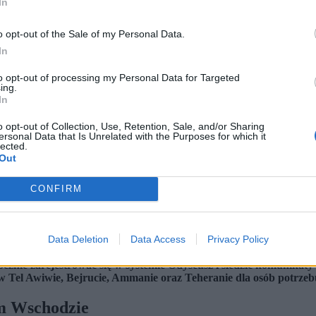
In
o opt-out of the Sale of my Personal Data.
In
to opt-out of processing my Personal Data for Targeted
ing.
In
o opt-out of Collection, Use, Retention, Sale, and/or Sharing
ersonal Data that Is Unrelated with the Purposes for which it
lected.
Out
CONFIRM
i na sali obrad Sejmu. (fot. Albert Zawada / PAP)
Data Deletion
Data Access
Privacy Policy
 sytuacji w krajach Bliskiego Wschodu.
cznie zarejestrować się w systemie Odyseusz i śledzić komunikat
Tel Awiwie, Bejrucie, Ammanie oraz Teheranie dla osób potrzeb
im Wschodzie