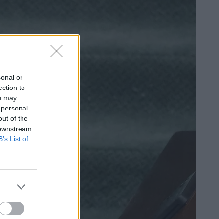
sonal or
ection to
ou may
 personal
out of the
 downstream
B’s List of