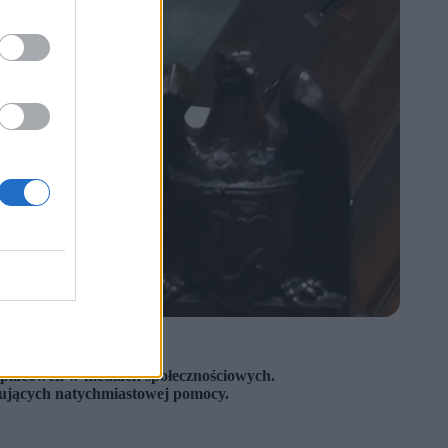
y placówek w mediach społecznościowych.
ujących natychmiastowej pomocy.