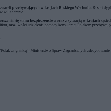
bywateli przebywających w krajach Bliskiego Wschodu
. Resort dyp
hów w Teheranie.
szenia się stanu bezpieczeństwa oraz z sytuacją w krajach sąsied
fliktu, możliwości udzielenia pomocy konsularnej Polakom przebywają
?
 "Polak za granicą", Ministerstwo Spraw Zagranicznych zdecydowanie 