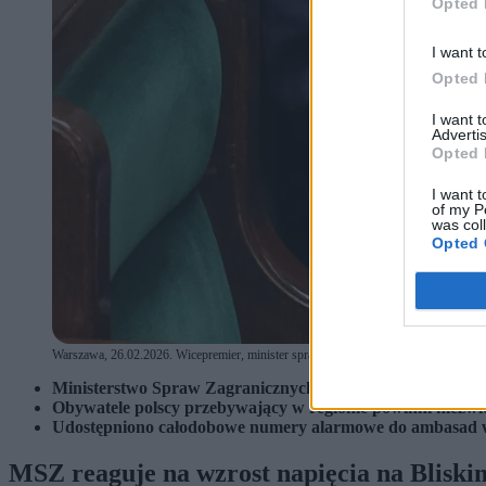
Opted 
I want t
Opted 
I want 
Advertis
Opted 
I want t
of my P
was col
Opted 
Warszawa, 26.02.2026. Wicepremier, minister spraw zagranicznych Radosław Sikorsk
Ministerstwo Spraw Zagranicznych wydało ostrzeżenia ws.
Obywatele polscy przebywający w regionie powinni niezwło
Udostępniono całodobowe numery alarmowe do ambasad w 
MSZ reaguje na wzrost napięcia na Blisk