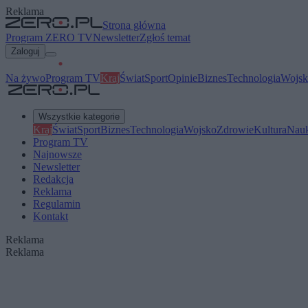
Reklama
Strona główna
Program ZERO TV
Newsletter
Zgłoś temat
Zaloguj
Na żywo
Program TV
Kraj
Świat
Sport
Opinie
Biznes
Technologia
Wojsk
Wszystkie kategorie
Kraj
Świat
Sport
Biznes
Technologia
Wojsko
Zdrowie
Kultura
Nau
Program TV
Najnowsze
Newsletter
Redakcja
Reklama
Regulamin
Kontakt
Reklama
Reklama