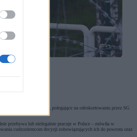
33 przymusowe deportacje, polegające na odeskortowaniu przez SG
lnie przebywa lub nielegalnie pracuje w Polsce – mówiła w
ania cudzoziemcom decyzji zobowiązujących ich do powrotu oraz