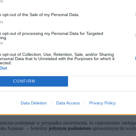
In
o opt-out of the Sale of my Personal Data.
In
to opt-out of processing my Personal Data for Targeted
ing.
In
o opt-out of Collection, Use, Retention, Sale, and/or Sharing
ersonal Data that Is Unrelated with the Purposes for which it
ki przez cudzoziemców. (fot. NGCHIYUI, FotoDax / Shutterstock)
lected.
Out
 początku roku.
lsce stanowią Kolumbijczycy.
wa i otrzyma 10-letni zakaz wjazdu do Schengen.
CONFIRM
eniu Polski przez cudzoziemców
Data Deletion
Data Access
Privacy Policy
i
o opuszczeniu Polski przez cudzoziemców. Wśród nich znalazły się 
aniczna podejmuje w przypadku stwierdzenia, że cudzoziemiec nielega
nika Szpunar. – Jesteśmy
jedynym podmiotem
uprawnionym do wydaw