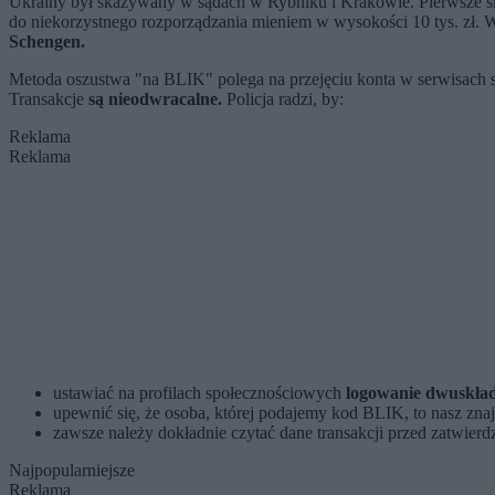
Ukrainy był skazywany w sądach w Rybniku i Krakowie. Pierwsze s
do niekorzystnego rozporządzania mieniem w wysokości 10 tys. zł.
Schengen.
Metoda oszustwa "na BLIK" polega na przejęciu konta w serwisach
Transakcje
są nieodwracalne.
Policja radzi, by:
Reklama
Reklama
ustawiać na profilach społecznościowych
logowanie dwuskła
upewnić się, że osoba, której podajemy kod BLIK, to nasz zn
zawsze należy dokładnie czytać dane transakcji przed zatwierdz
Najpopularniejsze
Reklama