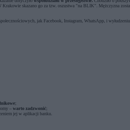
kazanie dotyczyło
współudziału w przestępstwie.
Chodziło o podszy
 W Krakowie skazano go za tzw. oszustwa "na BLIK". Mężczyzna zosta
 społecznościowych, jak Facebook, Instagram, WhatsApp, i wyłudzen
dnikowe
;
ajomy –
warto zadzwonić
;
eniem jej w aplikacji banku.