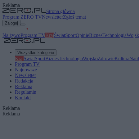
Reklama
Strona główna
Program ZERO TV
Newsletter
Zgłoś temat
Zaloguj
Na żywo
Program TV
Kraj
Świat
Sport
Opinie
Biznes
Technologia
Wojsk
Wszystkie kategorie
Kraj
Świat
Sport
Biznes
Technologia
Wojsko
Zdrowie
Kultura
Nau
Program TV
Najnowsze
Newsletter
Redakcja
Reklama
Regulamin
Kontakt
Reklama
Reklama