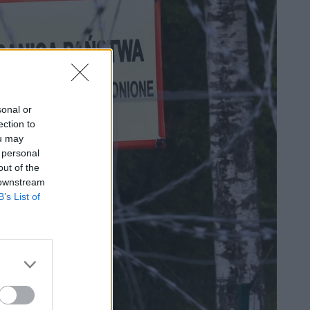
sonal or
ection to
ou may
 personal
out of the
 downstream
B’s List of