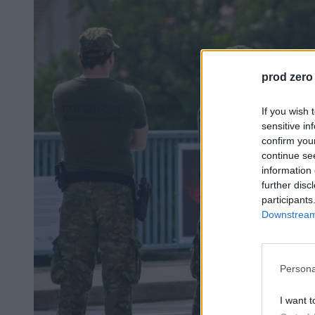
prod zero
If you wish 
sensitive in
confirm you
continue se
information 
further disc
participants
Downstream 
Persona
I want t