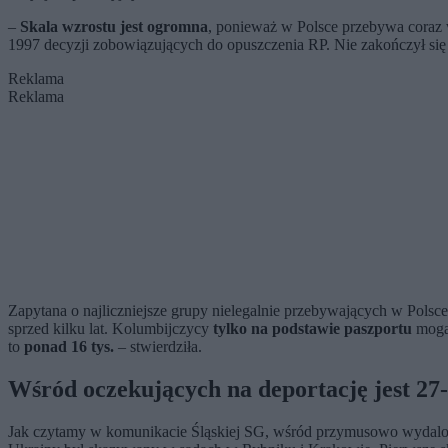
–
Skala wzrostu jest ogromna
, ponieważ w Polsce przebywa coraz
1997 decyzji zobowiązujących do opuszczenia RP. Nie zakończył się je
Reklama
Reklama
Zapytana o najliczniejsze grupy nielegalnie przebywających w Pol
sprzed kilku lat. Kolumbijczycy
tylko na podstawie paszportu
mogą 
to
ponad 16 tys.
– stwierdziła.
Wśród oczekujących na deportację jest 27
Jak czytamy w komunikacie Śląskiej SG, wśród przymusowo wydalony