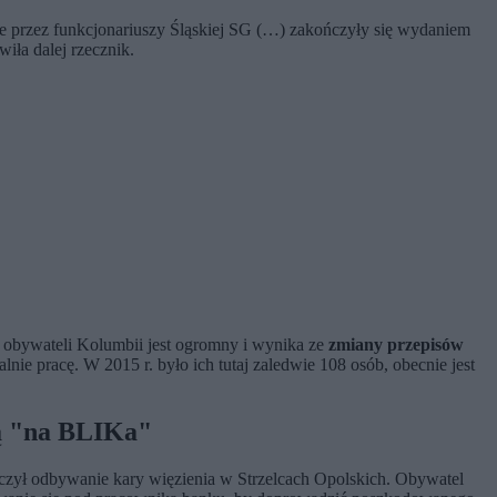
 przez funkcjonariuszy Śląskiej SG (…) zakończyły się wydaniem
iła dalej rzecznik.
 obywateli Kolumbii jest ogromny i wynika ze
zmiany przepisów
nie pracę. W 2015 r. było ich tutaj zaledwie 108 osób, obecnie jest
dą "na BLIKa"
czył odbywanie kary więzienia w Strzelcach Opolskich. Obywatel