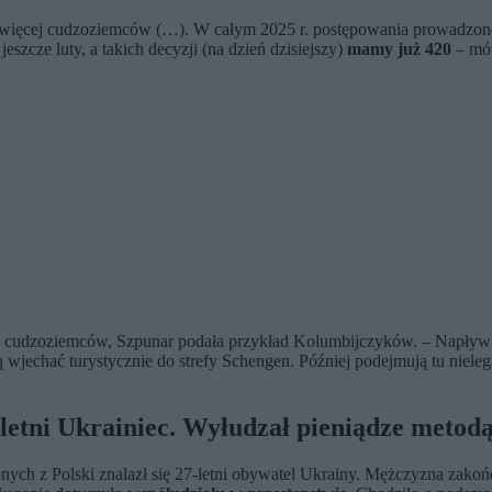
 więcej cudzoziemców (…). W całym 2025 r. postępowania prowadzone
szcze luty, a takich decyzji (na dzień dzisiejszy)
mamy już 420
– mów
sce cudzoziemców, Szpunar podała przykład Kolumbijczyków. – Napływ
wjechać turystycznie do strefy Schengen. Później podejmują tu nielegal
-letni Ukrainiec. Wyłudzał pieniądze meto
ch z Polski znalazł się 27-letni obywatel Ukrainy. Mężczyzna zakoń