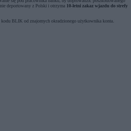
wanie się pod pracownika banku, by doprowadzić poszkodowanego
nie deportowany z Polski i otrzyma
10-letni zakaz wjazdu do strefy
iu kodu BLIK od znajomych okradzionego użytkownika konta.