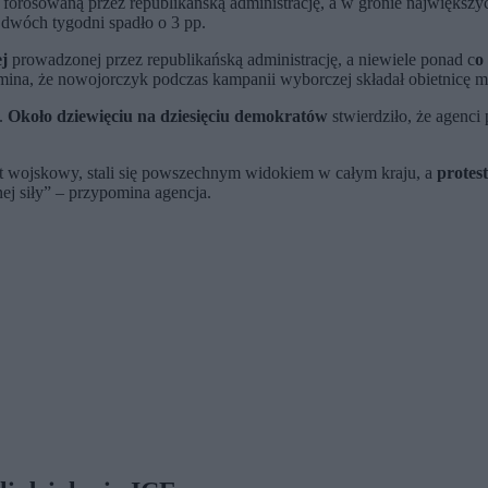
 forosowaną przez republikańską administrację, a w gronie największyc
 dwóch tygodni spadło o 3 pp.
ej
prowadzonej przez republikańską administrację, a niewiele ponad c
o
a, że nowojorczyk podczas kampanii wyborczej składał obietnicę ma
i.
Około dziewięciu na dziesięciu demokratów
stwierdziło, że agenci
ęt wojskowy, stali się powszechnym widokiem w całym kraju, a
protes
nej siły” – przypomina agencja.