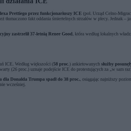
li działania ICE
lexa Prettiego przez funkcjonariuszy ICE
(pol. Urząd Celno-Migracy
 też tłumaczono fakt oddania śmiertelnych strzałów w plecy. Jednak – 
yjny zastrzelił 37-letnią Renee Good
, która według lokalnych władz
łań ICE. Według większości (
58 proc
.) ankietowanych
służby posunęły
warty (26 proc.) uznaje podejście ICE do protestujących za „w sam raz
a dla Donalda Trumpa spadł do 38 proc.
, osiągając najniższy pozio
ie wcześniej.