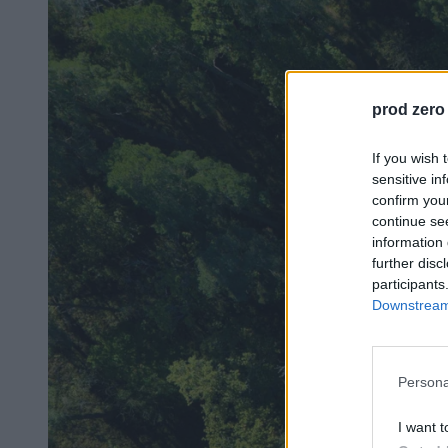
prod zero
If you wish 
sensitive in
confirm you
continue se
information 
further disc
participants
Downstream 
Persona
I want t