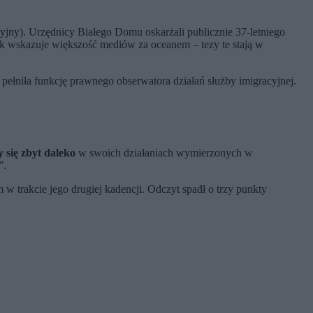
jny). Urzędnicy Białego Domu oskarżali publicznie 37-letniego
jak wskazuje większość mediów za oceanem – tezy te stają w
 pełniła funkcję prawnego obserwatora działań służby imigracyjnej.
 się zbyt daleko
w swoich działaniach wymierzonych w
”.
m w trakcie jego drugiej kadencji. Odczyt spadł o trzy punkty