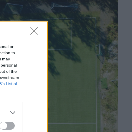
sonal or
ection to
ou may
 personal
out of the
 downstream
B’s List of