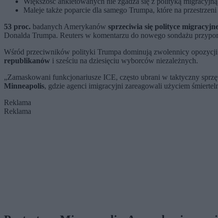
Większość ankietowanych nie zgadza się z polityką migracyjną
Maleje także poparcie dla samego Trumpa, które na przestrzeni
53 proc.
badanych Amerykanów
sprzeciwia się polityce migracyjn
Donalda Trumpa. Reuters w komentarzu do nowego sondażu przypomin
Wśród przeciwników polityki Trumpa dominują zwolennicy opozycj
republikanów
i sześciu na dziesięciu wyborców niezależnych.
„Zamaskowani funkcjonariusze ICE, często ubrani w taktyczny sprz
Minneapolis
, gdzie agenci imigracyjni zareagowali użyciem śmiertel
Reklama
Reklama