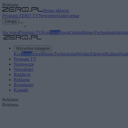
Reklama
Strona główna
Program ZERO TV
Newsletter
Zgłoś temat
Zaloguj
Na żywo
Program TV
Kraj
Świat
Sport
Opinie
Biznes
Technologia
Wojsk
Wszystkie kategorie
Kraj
Świat
Sport
Biznes
Technologia
Wojsko
Zdrowie
Kultura
Nau
Program TV
Najnowsze
Newsletter
Redakcja
Reklama
Regulamin
Kontakt
Reklama
Reklama