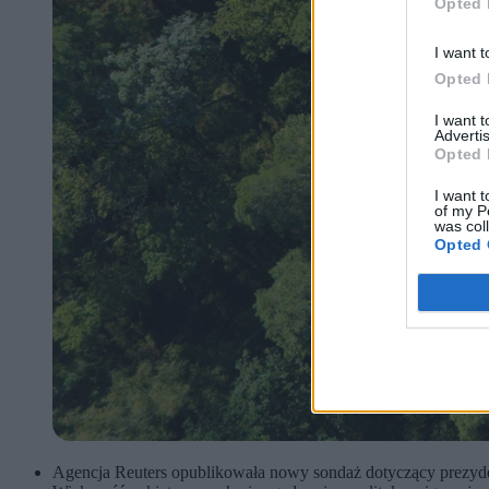
Opted 
I want t
Opted 
I want 
Advertis
Opted 
I want t
of my P
was col
Opted 
Agencja Reuters opublikowała nowy sondaż dotyczący prezyd