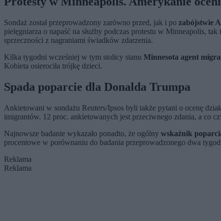
Protesty w Minneapolis. Amerykanie oceni
Sondaż został przeprowadzony zarówno przed, jak i po
zabójstwie A
pielęgniarza o napaść na służby podczas protestu w Minneapolis, tak
sprzeczności z nagraniami świadków zdarzenia.
Kilka tygodni wcześniej w tym stolicy stanu
Minnesota agent migrac
Kobieta osierociła trójkę dzieci.
Spada poparcie dla Donalda Trumpa
Ankietowani w sondażu Reuters/Ipsos byli także pytani o ocenę dzia
imigrantów. 12 proc. ankietowanych jest przeciwnego zdania, a co cz
Najnowsze badanie wykazało ponadto, że ogólny
wskaźnik poparci
procentowe w porównaniu do badania przeprowadzonego dwa tygodn
Reklama
Reklama