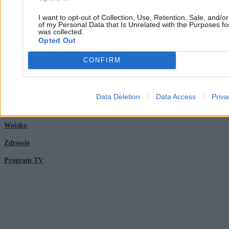
Kontakt
Moto
I want to opt-out of Collection, Use, Retention, Sale, and/o
Nauka
of my Personal Data that Is Unrelated with the Purposes for
was collected.
Opted Out
Tematy
Regulamin
CONFIRM
Kultura
Polityka prywatności
Sport
Regulamin
Data Deletion
Data Access
Priva
Świat
Wojsko
Zdrowie
Program TV
© 2026 Kanał Zero Spółka Akcyjna