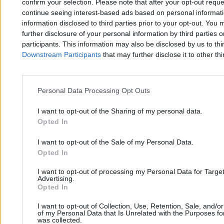
confirm your selection. Please note that after your opt-out req
3 min
continue seeing interest-based ads based on personal informatio
information disclosed to third parties prior to your opt-out. You 
further disclosure of your personal information by third parties 
participants. This information may also be disclosed by us to thi
Downstream Participants
that may further disclose it to other thi
Zero.pl
Tematy
Personal Data Processing Opt Outs
I want to opt-out of the Sharing of my personal data.
Redakcja
Biznes
Opted In
Newsletter
Opinie
I want to opt-out of the Sale of my Personal Data.
Newsroom
Technologia
Opted In
Reklama
Kraj
I want to opt-out of processing my Personal Data for Targe
Advertising.
Kontakt
Moto
Opted In
Nauka
I want to opt-out of Collection, Use, Retention, Sale, and/o
of my Personal Data that Is Unrelated with the Purposes for
was collected.