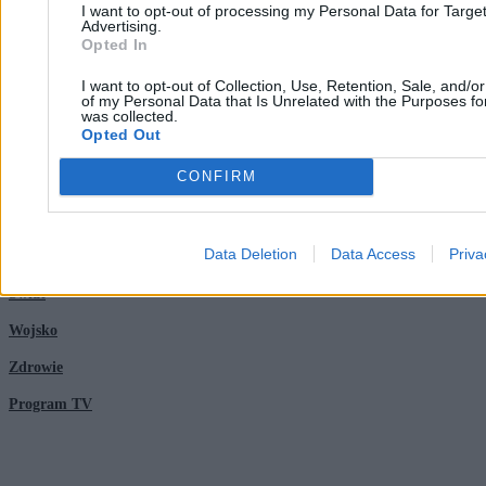
I want to opt-out of processing my Personal Data for Targe
Advertising.
Reklama
Kraj
Opted In
Kontakt
Moto
I want to opt-out of Collection, Use, Retention, Sale, and/o
of my Personal Data that Is Unrelated with the Purposes for
Nauka
was collected.
Opted Out
Tematy
Regulamin
CONFIRM
Kultura
Polityka prywatności
Data Deletion
Data Access
Priva
Sport
Regulamin
Świat
Wojsko
Zdrowie
Program TV
© 2026 Kanał Zero Spółka Akcyjna