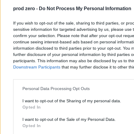
Tomasz Pałasz
23.03.2026
prod zero -
Do Not Process My Personal Information
3 min
Najpopularniejsze
1
If you wish to opt-out of the sale, sharing to third parties, or pr
Prezydent Węgier podpisał nowelizację konstytucji. Poprawka
sensitive information for targeted advertising by us, please use 
pozbawia go urzędu
confirm your selection. Please note that after your opt-out req
2
continue seeing interest-based ads based on personal informatio
Nawrocki opowiada o przyjaźni z Węgrami. Nagle: Polacy
information disclosed to third parties prior to your opt-out. You 
nienawidzą Putina, to zbrodniarz wojenny
further disclosure of your personal information by third parties 
participants. This information may also be disclosed by us to thi
Downstream Participants
that may further disclose it to other thi
Personal Data Processing Opt Outs
Zero.pl
Tematy
I want to opt-out of the Sharing of my personal data.
Opted In
Redakcja
Biznes
I want to opt-out of the Sale of my Personal Data.
Newsletter
Opinie
Opted In
Newsroom
Technologia