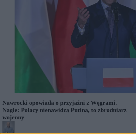
Nawrocki opowiada o przyjaźni z Węgrami.
Nagle: Polacy nienawidzą Putina, to zbrodniarz
wojenny