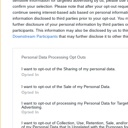
sensitive information for targeted advertising by us, please use 
Michał Cieciura
25.02.2026
confirm your selection. Please note that after your opt-out req
3 min
continue seeing interest-based ads based on personal informatio
information disclosed to third parties prior to your opt-out. You 
further disclosure of your personal information by third parties 
participants. This information may also be disclosed by us to thi
Downstream Participants
that may further disclose it to other thi
Personal Data Processing Opt Outs
Zero.pl
Tematy
I want to opt-out of the Sharing of my personal data.
Redakcja
Biznes
Opted In
Newsletter
Opinie
I want to opt-out of the Sale of my Personal Data.
Newsroom
Technologia
Opted In
Reklama
Kraj
I want to opt-out of processing my Personal Data for Targe
Advertising.
Kontakt
Moto
Opted In
Nauka
I want to opt-out of Collection, Use, Retention, Sale, and/o
of my Personal Data that Is Unrelated with the Purposes for