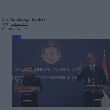
Źródła:
Zero.pl,
Reuters
Tagi:
Iran
Izrael
USA
Zobacz również
Świat