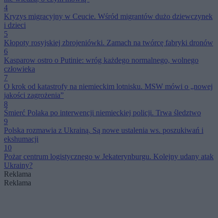
4
Kryzys migracyjny w Ceucie. Wśród migrantów dużo dziewczynek
i dzieci
5
Kłopoty rosyjskiej zbrojeniówki. Zamach na twórcę fabryki dronów
6
Kasparow ostro o Putinie: wróg każdego normalnego, wolnego
człowieka
7
O krok od katastrofy na niemieckim lotnisku. MSW mówi o „nowej
jakości zagrożenia”
8
Śmierć Polaka po interwencji niemieckiej policji. Trwa śledztwo
9
Polska rozmawia z Ukrainą. Są nowe ustalenia ws. poszukiwań i
ekshumacji
10
Pożar centrum logistycznego w Jekaterynburgu. Kolejny udany atak
Ukrainy?
Reklama
Reklama