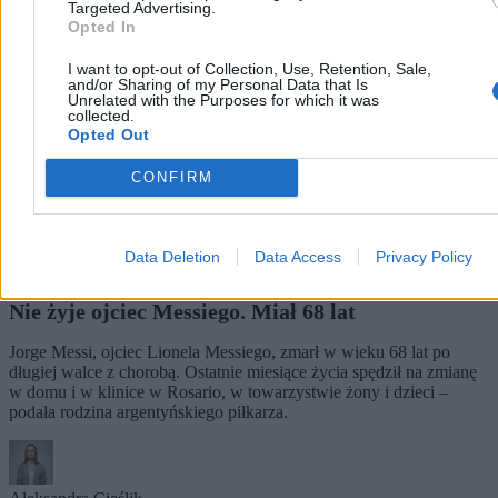
Targeted Advertising.
Opted In
I want to opt-out of Collection, Use, Retention, Sale,
and/or Sharing of my Personal Data that Is
Unrelated with the Purposes for which it was
collected.
Opted Out
CONFIRM
Data Deletion
Data Access
Privacy Policy
Nie żyje ojciec Messiego. Miał 68 lat
Jorge Messi, ojciec Lionela Messiego, zmarł w wieku 68 lat po
długiej walce z chorobą. Ostatnie miesiące życia spędził na zmianę
w domu i w klinice w Rosario, w towarzystwie żony i dzieci –
podała rodzina argentyńskiego piłkarza.