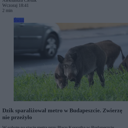
Aleksandra Cieślik
Wczoraj 18:41
2 min
Świat
Dzik sparaliżował metro w Budapeszcie. Zwierzę
nie przeżyło
W sobotę na stację metra przy Placu Kossutha w Budapeszcie,