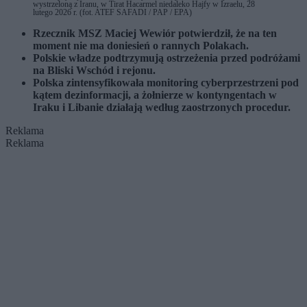
wystrzeloną z Iranu, w Tirat Hacarmel niedaleko Hajfy w Izraelu, 28
lutego 2026 r. (fot. ATEF SAFADI / PAP / EPA)
Rzecznik MSZ Maciej Wewiór potwierdził, że na ten
moment nie ma doniesień o rannych Polakach.
Polskie władze podtrzymują ostrzeżenia przed podróżami
na Bliski Wschód i rejonu.
Polska zintensyfikowała monitoring cyberprzestrzeni pod
kątem dezinformacji, a żołnierze w kontyngentach w
Iraku i Libanie działają według zaostrzonych procedur.
Reklama
Reklama