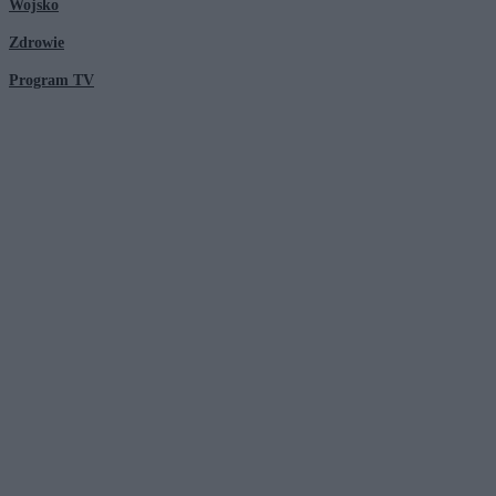
Wojsko
Zdrowie
Program TV
© 2026 Kanał Zero Spółka Akcyjna