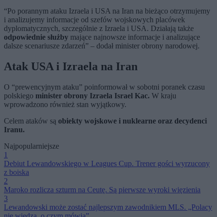
“Po porannym ataku Izraela i USA na Iran na bieżąco otrzymujemy
i analizujemy informacje od szefów wojskowych placówek
dyplomatycznych, szczególnie z Izraela i USA. Działają także
odpowiednie służby
mające najnowsze informacje i analizujące
dalsze scenariusze zdarzeń” – dodał minister obrony narodowej.
Atak USA i Izraela na Iran
O “prewencyjnym ataku” poinformował w sobotni poranek czasu
polskiego
minister obrony Izraela Israel Kac.
W kraju
wprowadzono również stan wyjątkowy.
Celem ataków są
obiekty wojskowe i nuklearne oraz decydenci
Iranu.
Najpopularniejsze
1
Debiut Lewandowskiego w Leagues Cup. Trener gości wyrzucony
z boiska
2
Maroko rozlicza szturm na Ceutę. Są pierwsze wyroki więzienia
3
Lewandowski może zostać najlepszym zawodnikiem MLS. „Polacy
nie wiedzą, o czym mówią”