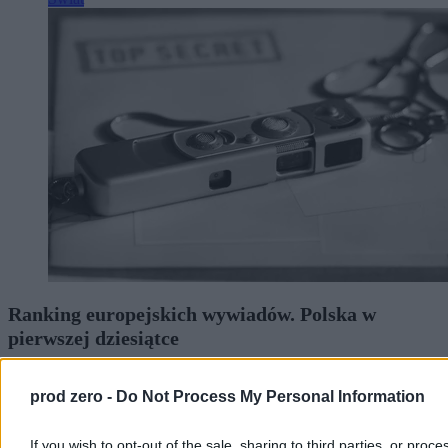
Ranking europejskich wywiadów. Polska w
pierwszej dziesiątce
Wielka Brytania ma najlepszy wywiad w Europie, a Polska znalazła
się na dziewiątym miejscu – wynika z rankingu francuskiego
prod zero -
Do Not Process My Personal Information
magazynu „L'Express”. Zestawienie powstało na podstawie ocen 60
ekspertów z 25 krajów. W czołówce znalazły się także Francja,
If you wish to opt-out of the sale, sharing to third parties, or proce
Holandia i Ukraina.