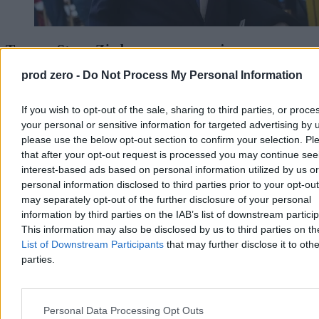
Trump: Stany Zjednoczone zaangażowane w
rozmowy o pokoju w Ukrainie
prod zero -
Do Not Process My Personal Information
Prezydent USA Donald Trump powiedział w czwartek, że
Amerykanie są zaangażowani w rozmowy o zakończeniu wojny w
If you wish to opt-out of the sale, sharing to third parties, or proce
Ukrainie i poinformował, że doszło w nich do postępu. Nie ujawnił
your personal or sensitive information for targeted advertising by 
szczegółów. Wyraził też przekonanie, że wojna z Iranem niedługo
please use the below opt-out section to confirm your selection. Pl
się zakończy.
that after your opt-out request is processed you may continue see
interest-based ads based on personal information utilized by us or
personal information disclosed to third parties prior to your opt-ou
Krzysztof Jabłonowski
may separately opt-out of the further disclosure of your personal
Dzisiaj 06:56
information by third parties on the IAB’s list of downstream partici
3 min
This information may also be disclosed by us to third parties on t
Reklama
List of Downstream Participants
that may further disclose it to othe
Reklama
parties.
Personal Data Processing Opt Outs