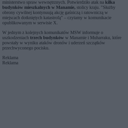
ministerstwo spraw wewnętrznych. Potwierdziło atak na
kilka
budynków mieszkalnych w Manamie,
stolicy kraju. "Służby
obrony cywilnej kontynuują akcję gaśniczą i ratowniczą w
miejscach dotkniętych katastrofą" – czytamy w komunikacie
opublikowanym w serwisie X.
W jednym z kolejnych komunikatów MSW informuje o
uszkodzeniach
trzech budynków
w Manamie i Muharraku, które
powstały w wyniku ataków dronów i uderzeń szczątków
przechwyconego pocisku.
Reklama
Reklama