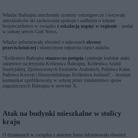
Władze Bahrajnu uruchomiły systemy ostrzegawcze i wezwały
mieszkańców do zachowania spokoju i zadbania o własne
bezpieczeństwo w związku
z eskalacją napięć w regionie
– podał
w sobotę serwis Gulf News.
Władze informowały również o sukcesach
obrony
przeciwlotniczej
i skutecznym odparciu części ataków.
"Królestwo Bahrajnu
stanowczo potępia
i piętnuje irańskie ataki
rakietowe na terytoria Królestwa Bahrajnu, Królestwa Arabii
Saudyjskiej, Zjednoczonych Emiratów Arabskich, Państwa Katar,
Państwa Kuwejt i Haszymidzkiego Królestwa Jordanii" – brzmiał
komunikat opublikowany w sobotę przez ministerstwo spraw
zagranicznych Bahrajnu w serwisie X.
Atak na budynki mieszkalne w stolicy
kraju
O działaniach w związku z atakiem Iranu informowało również