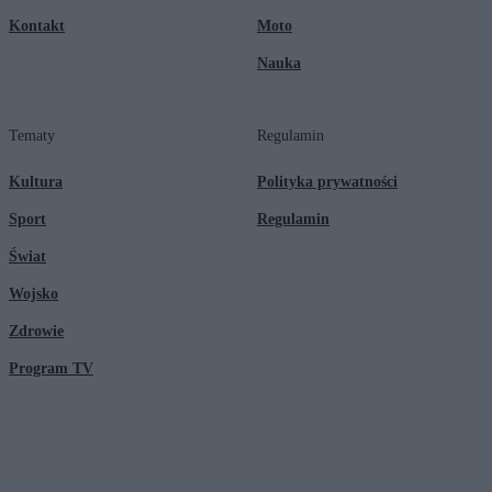
Kontakt
Moto
Nauka
Tematy
Regulamin
Kultura
Polityka prywatności
Sport
Regulamin
Świat
Wojsko
Zdrowie
Program TV
© 2026 Kanał Zero Spółka Akcyjna