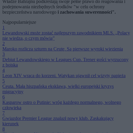
Władze Bahrajnu podkreślają swoje pełne prawo do reagowania i
podejmowania niezbędnych środków "w celu ochrony
bezpieczeństwa narodowego
i zachowania suwerenności".
Najpopularniejsze
1
Lewandowski może zostać najlepszym zawodnikiem MLS. „Polacy
nie wiedzą, o czym mówią”
2
Maroko rozlicza szturm na Ceutę. Są pierwsze wyroki więzienia
3
Debiut Lewandowskiego w Leagues Cup. Trener gości wyrzucony
z boiska
4
Leon XIV wraca do korzeni. Watykan ujawnił cel wizyty papieża
5
Ceuta. Mała hiszpańska eksklawa, wielki europejski kryzys
migracyjny
6
Kasparow ostro o Putinie: wróg każdego normalnego, wolnego
człowieka
7
Gwiazdor Premier League znalazł nowy klub. Zaskakujący
kierunek
8