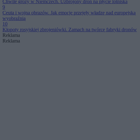
Chwile grozy w Niemczech. Uzbrojony dron na płycie lotniska
9
Ceuta i wojna obrazów. Jak emocje przejęły władzę nad europejską
wyobraźnią
10
Kłopoty rosyjskiej zbrojeniówki. Zamach na twórcę fabryki dronów
Reklama
Reklama