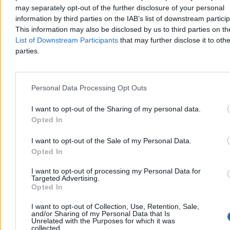
olimpijskim. Jak przekonuje, w Gromdzie jest zupełnie inaczej.
may separately opt-out of the further disclosure of your personal
Celem jest „rozwalić drugiego”. Federacja walk na gołe pięści
information by third parties on the IAB’s list of downstream partici
znalazła się w ogniu krytyki po tym, jak występujący dla niej w
This information may also be disclosed by us to third parties on t
przeszłości zawodnik został zidentyfikowany jako sprawca pobicia
List of Downstream Participants
that may further disclose it to othe
dwójki Ukraińców we Wrocławiu.
parties.
Krzysztof Jabłonowski
Personal Data Processing Opt Outs
28.07.2026
6 min
I want to opt-out of the Sharing of my personal data.
Kraj
Opted In
I want to opt-out of the Sale of my Personal Data.
Opted In
I want to opt-out of processing my Personal Data for
Targeted Advertising.
Opted In
I want to opt-out of Collection, Use, Retention, Sale,
and/or Sharing of my Personal Data that Is
Unrelated with the Purposes for which it was
collected.