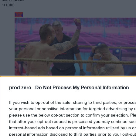
6 min
Kraj
prod zero -
Do Not Process My Personal Information
If you wish to opt-out of the sale, sharing to third parties, or proce
your personal or sensitive information for targeted advertising by 
Wychodzisz na ring, „żeby rozwalić drugiego”.
please use the below opt-out section to confirm your selection. Pl
Gromda w ogniu krytyki
that after your opt-out request is processed you may continue see
interest-based ads based on personal information utilized by us or
– W sporcie amatorskim jest serce, próba odnalezienia siebie –
personal information disclosed to third parties prior to your opt-ou
mówi Zero.pl Leszek Dąbrowski, od 30 lat związany z boksem