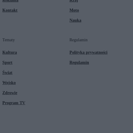
Reklama
Kraj
Kontakt
Moto
Nauka
Tematy
Regulamin
Kultura
Polityka prywatności
Sport
Regulamin
Świat
Wojsko
Zdrowie
Program TV
© 2026 Kanał Zero Spółka Akcyjna