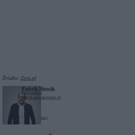
Źródło:
Zero.pl
Patryk Słowik
Dziennikarz
patryk.slowik@zero.pl
Tagi:
służba cywilna
urzędnicy