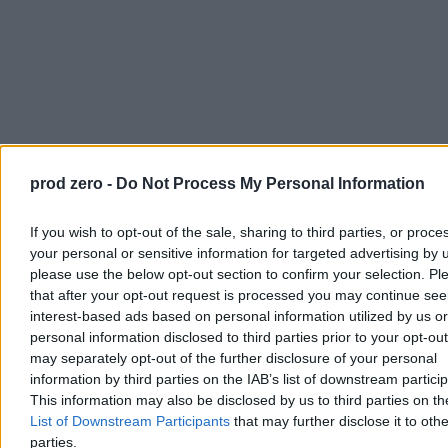
prod zero -
Do Not Process My Personal Information
Wielu internautów wiedziało lepiej. Ot, choćby przyjmowano, że
If you wish to opt-out of the sale, sharing to third parties, or proce
pochodzę z urzędniczej rodziny,
mam matkę urzędniczkę, ojca
your personal or sensitive information for targeted advertising by 
urzędnika, a moje półtoraroczne dziecko nauczyło się mówić
please use the below opt-out section to confirm your selection. Pl
"mama", "tata" i "nie teraz, mam przerwę, żegnam"
.
that after your opt-out request is processed you may continue see
Trudno, piszę jeszcze raz to samo. A Wy, jeśli chcecie, jeszcze raz
interest-based ads based on personal information utilized by us or
możecie mnie obrazić.
personal information disclosed to third parties prior to your opt-ou
may separately opt-out of the further disclosure of your personal
information by third parties on the IAB’s list of downstream partici
This information may also be disclosed by us to third parties on t
Krzywdzące stereotypy
List of Downstream Participants
that may further disclose it to othe
parties.