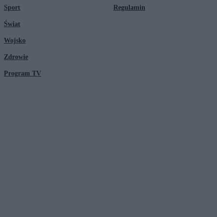
Sport
Regulamin
Świat
Wojsko
Zdrowie
Program TV
© 2026 Kanał Zero Spółka Akcyjna