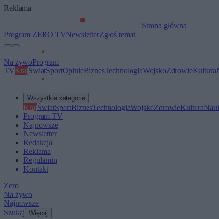
Reklama
Strona główna
Program ZERO TV
Newsletter
Zgłoś temat
Na żywo
Program
TV
Kraj
Świat
Sport
Opinie
Biznes
Technologia
Wojsko
Zdrowie
Kultura
Wszystkie kategorie
Kraj
Świat
Sport
Biznes
Technologia
Wojsko
Zdrowie
Kultura
Nau
Program TV
Najnowsze
Newsletter
Redakcja
Reklama
Regulamin
Kontakt
Zero
Na żywo
Najnowsze
Szukaj
Więcej