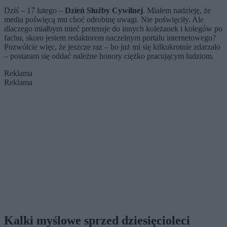
Dziś – 17 lutego –
Dzień Służby Cywilnej
. Miałem nadzieję, że
media poświęcą mu choć odrobinę uwagi. Nie poświęciły. Ale
dlaczego miałbym mieć pretensje do innych koleżanek i kolegów po
fachu, skoro jestem redaktorem naczelnym portalu internetowego?
Pozwólcie więc, że jeszcze raz – bo już mi się kilkukrotnie zdarzało
– postaram się oddać należne honory ciężko pracującym ludziom.
Reklama
Reklama
Kalki myślowe sprzed dziesięcioleci