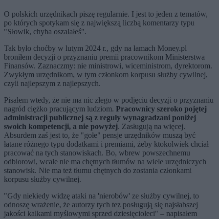
O polskich urzędnikach piszę regularnie. I jest to jeden z tematów,
po których spotykam się z największą liczbą komentarzy typu
"Słowik, chyba oszalałeś".
Tak było choćby w lutym 2024 r., gdy na łamach Money.pl
broniłem decyzji o przyznaniu premii pracownikom Ministerstwa
Finansów. Zaznaczmy: nie ministrowi, wiceministrom, dyrektorom.
Zwykłym urzędnikom, w tym członkom korpusu służby cywilnej,
czyli najlepszym z najlepszych.
Pisałem wtedy, że nie ma nic złego w podjęciu decyzji o przyznaniu
nagród ciężko pracującym ludziom.
Pracownicy szeroko pojętej
administracji publicznej są z reguły wynagradzani poniżej
swoich kompetencji, a nie powyżej
. Zasługują na więcej.
Absurdem zaś jest to, że "gołe" pensje urzędników muszą być
łatane różnego typu dodatkami i premiami, żeby ktokolwiek chciał
pracować na tych stanowiskach. Bo, wbrew powszechnemu
odbiorowi, wcale nie ma chętnych tłumów na wiele urzędniczych
stanowisk. Nie ma też tłumu chętnych do zostania członkami
korpusu służby cywilnej.
"Gdy niekiedy widzę ataki na 'nierobów' ze służby cywilnej, to
odnoszę wrażenie, że autorzy tych tez posługują się najsłabszej
jakości kalkami myślowymi sprzed dziesięcioleci" – napisałem