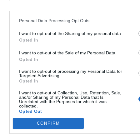
To nie tak, że uważam, iż wszystko jest idealnie. Na łamach
Wirtualnej Polski w maju 2023 r. pisałem, że łatwo jest postrzegać
pracę urzędniczą przez pryzmat pojedynczych patologii
opisywanych przez media. Bo te są, oczywiście. Niektórzy mylą się,
Personal Data Processing Opt Outs
niektórzy źle pracują, niektórzy chcieliby pracować dobrze i
skutecznie, ale jest to trudne.
I want to opt-out of the Sharing of my personal data.
"Czy możliwe jest bowiem, że w jednych urzędach występują
Opted In
przerosty zatrudnienia, a inne są skrajnie niedofinansowane?" –
pytałem.
I want to opt-out of the Sale of my Personal Data.
Opted In
I dalej wskazałem, że widzę, jak działają różnego rodzaju oddziały
terenowe państwowych inspekcji, gdzie ludzie zarabiają niewiele
I want to opt-out of processing my Personal Data for
ponad minimalną krajową i przynoszą czajniki z gwizdkiem do
Targeted Advertising.
pracy z domu, by napić się też przyniesionej herbaty. I część z nich,
Opted In
w randze inspektorów, walczy z różnej maści bandziorami. Tak
było, chociażby przez lata w inspekcji farmaceutycznej.
I want to opt-out of Collection, Use, Retention, Sale,
and/or Sharing of my Personal Data that Is
Reklama
Unrelated with the Purposes for which it was
Reklama
collected.
Opted Out
CONFIRM