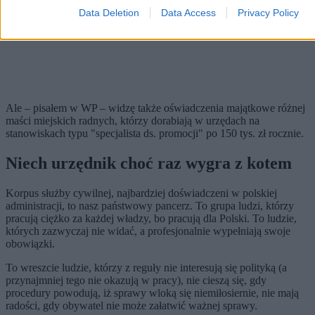
Data Deletion
Data Access
Privacy Policy
Ale – pisałem w WP – widzę także oświadczenia majątkowe różnej
maści miejskich radnych, którzy dorabiają w urzędach na
stanowiskach typu "specjalista ds. promocji" po 150 tys. zł rocznie.
Niech urzędnik choć raz wygra z kotem
Korpus służby cywilnej, najbardziej doświadczeni w polskiej
administracji, to nasz państwowy pancerz. To grupa ludzi, którzy
pracują ciężko za każdej władzy, bo pracują dla Polski. To ludzie,
których zazwyczaj nie widać, a profesjonalnie wypełniają swoje
obowiązki.
To wreszcie ludzie, którzy z reguły nie interesują się polityką (a
przynajmniej tego nie okazują w pracy), nie cieszą się, gdy
procedury powodują, iż sprawy wloką się niemiłosiernie, nie mają
radości, gdy obywatel nie może załatwić ważnej sprawy.