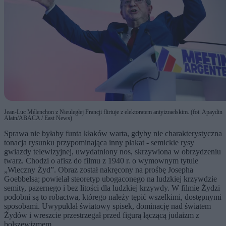
Jean-Luc Mélenchon z Nieuległej Francji flirtuje z elektoratem antyizraelskim. (fot. Apaydin
Alain/ABACA / East News)
Sprawa nie byłaby funta kłaków warta, gdyby nie charakterystyczna
tonacja rysunku przypominająca inny plakat - semickie rysy
gwiazdy telewizyjnej, uwydatniony nos, skrzywiona w obrzydzeniu
twarz. Chodzi o afisz do filmu z 1940 r. o wymownym tytule
„Wieczny Żyd”. Obraz został nakręcony na prośbę Josepha
Goebbelsa; powielał steoretyp ubogaconego na ludzkiej krzywdzie
semity, pazernego i bez litości dla ludzkiej krzywdy. W filmie Żydzi
podobni są to robactwa, którego należy tępić wszelkimi, dostępnymi
sposobami. Uwypuklał światowy spisek, dominację nad światem
Żydów i wreszcie przestrzegał przed figurą łączącą judaizm z
bolszewizmem.