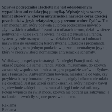
Sprawa podręcznika Hachette nie jest odosobnionym
wypadkiem ani redakcyjną pomyłką. Wpisuje się w szerszy
klimat ideowy, w którym antyizraelska narracja coraz częściej
przechodzi w język relatywizujący przemoc wobec Żydów.
Ten
sam mechanizm, który pozwala autorom podręcznika mówić o
„żydowskich osadnikach” zamiast o ofiarach terroru, działa w sferze
politycznej - gdzie skrajna lewica, na czele z Nieuległą Francją,
systematycznie rozmywa odpowiedzialność Hamasu i odmawia
nazywania go organizacją terrorystyczną. Edukacja i propaganda
spotykają się tu w jednym punkcie: w pozornie neutralnym języku,
który w rzeczywistości normalizuje antysemickie schematy.
W dłuższej perspektywie strategia Nieuległej Francji może się
okazać zgubna dla samej Francji. Młodzi muzułmanie, do których
zwraca się współczesna lewica, mają w pogardzie zarówno Żydów,
jak i Francuzów. Antysemityzmu bowiem, niezależnie od tego, czy
przybiera barwy brunatne, czy czerwone, nigdy i nikomu nie udało
się okiełznać. Jest jak uczeń czarnoksiężnika, który najpierw bawił
się niewinnie zaklęciami, przewracał księgi i mieszał mikstury.
Potem wypuścił na świat moce, których nie potrafił już zatrzymać, a
na koniec – zwróciły się one przeciwko niemu.
Reklama
Reklama