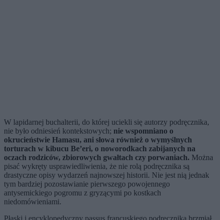
W lapidarnej buchalterii, do której uciekli się autorzy podręcznika,
nie było odniesień kontekstowych;
nie wspomniano o
okrucieństwie Hamasu, ani słowa również o wymyślnych
torturach w kibucu Be’eri, o noworodkach zabijanych na
oczach rodziców, zbiorowych gwałtach czy porwaniach.
Można
pisać wykręty usprawiedliwienia, że nie rolą podręcznika są
drastyczne opisy wydarzeń najnowszej historii. Nie jest nią jednak
tym bardziej pozostawianie pierwszego powojennego
antysemickiego pogromu z gryzącymi po kostkach
niedomówieniami.
Płaski i encyklopedyczny passus francuskiego podręcznika brzmiał