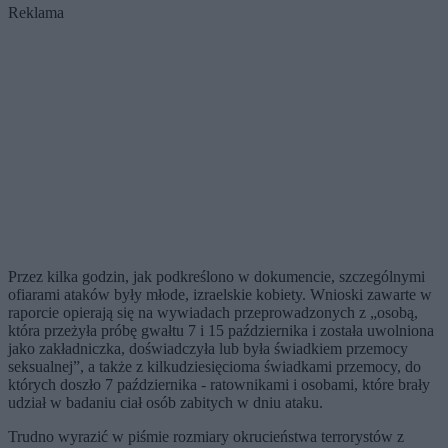
Reklama
Przez kilka godzin, jak podkreślono w dokumencie, szczególnymi
ofiarami ataków były młode, izraelskie kobiety. Wnioski zawarte w
raporcie opierają się na wywiadach przeprowadzonych z „osobą,
która przeżyła próbę gwałtu 7 i 15 października i została uwolniona
jako zakładniczka, doświadczyła lub była świadkiem przemocy
seksualnej”, a także z kilkudziesięcioma świadkami przemocy, do
których doszło 7 października - ratownikami i osobami, które brały
udział w badaniu ciał osób zabitych w dniu ataku.
Trudno wyrazić w piśmie rozmiary okrucieństwa terrorystów z