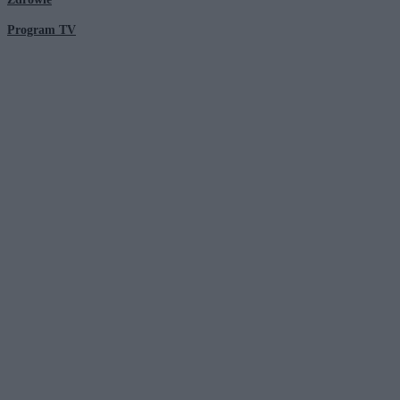
Program TV
© 2026 Kanał Zero Spółka Akcyjna