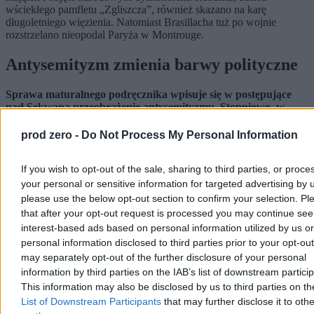
wściekłego pamfletu „Zgliszcza”, również skazano na karę
długoletniego więzienia. Natomiast Brasillacha tuż po wojnie
rozstrzelano nieopodal Paryża w Montrouge.
Antysemityzm zmienia barwy polityczne
Sprawa maturalnego podręcznika wpisuje się w postępujące
nad Sekwaną przeobrażenie antysemityzmu. Stopniowo, w
ostatnich latach, przechodzi z prawicy do lewicy.
Jego
zasadnicze założenia zostały wyłożone w słynnym raporcie pt.
prod zero -
Do Not Process My Personal Information
„Lewica. Jaka większość elektoralna w wyborach 2012 roku?”.
Raport stworzyła powiązana z socjalistami fundacja Terra Nova.
If you wish to opt-out of the sale, sharing to third parties, or proce
Proponowaną w dokumencie strategię można streścić następująco:
aby lewica mogła zwyciężać, powinna się zwracać w stronę
your personal or sensitive information for targeted advertising by 
nowego elektoratu miejskiego składającego się z „wysoko
please use the below opt-out section to confirm your selection. Pl
dyplomowanych”, „młodych ludzi” oraz „mniejszości etnicznych z
that after your opt-out request is processed you may continue see
dzielnic robotniczych”. Podkreślono, przy tym, że tradycyjny
interest-based ads based on personal information utilized by us or
„proletariat” został przez lewicę bezpowrotnie utracony na rzecz
personal information disclosed to third parties prior to your opt-ou
skrajnej prawicy. Należy zatem zwrócić się do mas migranckich, do
may separately opt-out of the further disclosure of your personal
drugiego i trzeciego pokolenia przybyszów z krajów
muzułmańskich, tradycyjnie antyizraelskich i antysemickich.
information by third parties on the IAB’s list of downstream partici
This information may also be disclosed by us to third parties on t
Reklama
List of Downstream Participants
that may further disclose it to othe
Reklama