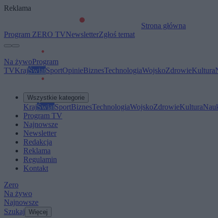
Reklama
Strona główna
Program ZERO TV
Newsletter
Zgłoś temat
Na żywo
Program
TV
Kraj
Świat
Sport
Opinie
Biznes
Technologia
Wojsko
Zdrowie
Kultura
Wszystkie kategorie
Kraj
Świat
Sport
Biznes
Technologia
Wojsko
Zdrowie
Kultura
Nau
Program TV
Najnowsze
Newsletter
Redakcja
Reklama
Regulamin
Kontakt
Zero
Na żywo
Najnowsze
Szukaj
Więcej