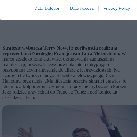
Data Deletion
Data Access
Privacy Policy
Strategię wyborczą Terry Nowej z gorliwością realizują
reprezentanci Nieuległej Francji Jean-Luca Mélenchona.
W
marcu zeszłego roku aktywiści ugrupowania zapraszali na
manifestację przeciw faszyzmowi plakatem intrygująco
przypominającym antysemickie afisze z lat trzydziestych. Na
czarnym tle twarz znanego prezentera telewizyjnego, Cyrila
Hanouny, oraz napis: „Manifestacja przeciw skrajnej prawicy, jej
ideom i… kolporterom”. Hanouna nigdy nie krył swoich korzeni.
Jego rodzice przyjechali do Francji z Tunezji pod koniec lat
sześćdziesiątych.