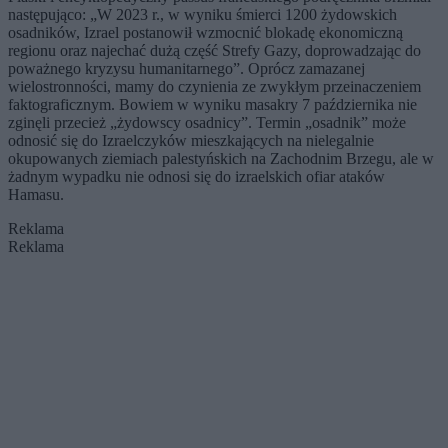
następująco: „W 2023 r., w wyniku śmierci 1200 żydowskich
osadników, Izrael postanowił wzmocnić blokadę ekonomiczną
regionu oraz najechać dużą część Strefy Gazy, doprowadzając do
poważnego kryzysu humanitarnego”. Oprócz zamazanej
wielostronności, mamy do czynienia ze zwykłym przeinaczeniem
faktograficznym. Bowiem w wyniku masakry 7 października nie
zginęli przecież „żydowscy osadnicy”. Termin „osadnik” może
odnosić się do Izraelczyków mieszkających na nielegalnie
okupowanych ziemiach palestyńskich na Zachodnim Brzegu, ale w
żadnym wypadku nie odnosi się do izraelskich ofiar ataków
Hamasu.
Reklama
Reklama