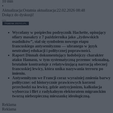
10 min
•
Aktualizacja:
Ostatnia aktualizacja:
22.02.2026 08:48
Dołącz do dyskusji!
Wycofany w pośpiechu podręcznik Hachette, opisujący
ofiary masakry z 7 października jako „żydowskich
osadników”, stał się symbolem nowego etapu
francuskiego antysemityzmu — ubranego w język
neutralnej edukacji i politycznej poprawności.
Raport Dinnah dokumentujący ludobójczy charakter
ataku Hamasu, w tym systematyczną przemoc seksualną,
brutalnie kontrastuje z relatywizującą narracją obecnej
francuskiej lewicy, która unika nazywania terroru po
imieniu.
Antysemityzm we Francji coraz wyraźniej zmienia barwy
polityczne: od historycznie prawicowych korzeni
przechodzi na lewicę, gdzie antysyjonizm, kalkulacja
wyborcza i flirt z radykalnym elektoratem migranckim
tworzą niebezpieczną mieszankę ideologiczną.
Reklama
Reklama