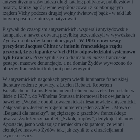
antysemityzmu zaświadcza długi katalog polityków, publicystów i
pisarzy, którzy bądź jawnie współpracowali z kolaborującym
rządem Vichy podczas drugiej wojny światowej bądź - w taki lub
innym sposób - z nim sympatyzowali.
Pisywali do czasopism antysemickich, wspierali antyżydowskie
kampanie, a nawet z otwartą przyłbicą uczestniczyli w wywózkach
Żydów do obozów koncentracyjnych.
W 1995 r. ówczesny
prezydent Jacques Chirac w imieniu francuskiego rządu
przyznał, że za łapankę w Vel d’Hiv odpowiedzialni systemowo
byli Francuzi.
Przyczynili się do dramatu
en masse
francuskie
gestapo, masowe denuncjacje, a na domiar Żydów wywożono do
obozów francuskimi kolejami państwowymi.
W antysemickich nagonkach prym wiedli luminarze francuskiej
literatury rodem z prawicy, z Lucien Rebatet, Robertem
Brasillachem i Louis-Ferdinandem Célinem na czele. Ten ostatni w
liście z 1937 r. do Wilhelma Straussa informował bez owijania w
bawełnę: „Właśnie opublikowałem tekst niesamowicie antysemicki.
Załączam go. Jestem wrogiem numerem jeden Żydów”. Mowa o
„Bagateli dla masakry”, najcięższego z grzechów francuskiego
pisarza. Żydożerczy pamflet, „Szkołę trupów”, dedykuje Julianowi
Apostacie, jasno wskazując niemieckim okupantom, że winni
ciemiężyć masowo Żydów tak, jak czynił to z chrześcijanami
rzymski cesarz.