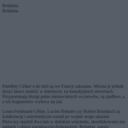
Reklama
Reklama
Pamflety Céline’a do dziś są we Francji zakazane. Można je jednak
dosyć łatwo znaleźć w internecie, na kanadyjskich serwerach.
Przypominają bluzgi pełne nienawistnych wyziewów, są zjadliwe, a
z ich fragmentów wylewa się jad.
Louis-Ferdinand Céline, Lucien Rebatet czy Robert Brasillach za
kolaborację i antysemityzm zostali po wojnie srogo ukarani.
Pierwszy spędził dwa lata w duńskim więzieniu, skonfiskowano mu
majątek i objęto narodowym dyshonorem. Rebateta, autora