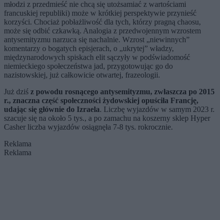
młodzi z przedmieść nie chcą się utożsamiać z wartościami
francuskiej republiki) może w krótkiej perspektywie przynieść
korzyści. Chociaż pobłażliwość dla tych, którzy pragną chaosu,
może się odbić czkawką. Analogia z przedwojennym wzrostem
antysemityzmu narzuca się nachalnie. Wzrost „niewinnych”
komentarzy o bogatych episjerach, o „ukrytej” władzy,
międzynarodowych spiskach elit sączyły w podświadomość
niemieckiego społeczeństwa jad, przygotowując go do
nazistowskiej, już całkowicie otwartej, frazeologii.
Już dziś
z powodu rosnącego antysemityzmu, zwłaszcza po 2015
r., znaczna część społeczności żydowskiej opuściła Francję,
udając się głównie do Izraela
. Liczbę wyjazdów w samym 2023 r.
szacuje się na około 5 tys., a po zamachu na koszerny sklep Hyper
Casher liczba wyjazdów osiągnęła 7-8 tys. rokrocznie.
Reklama
Reklama