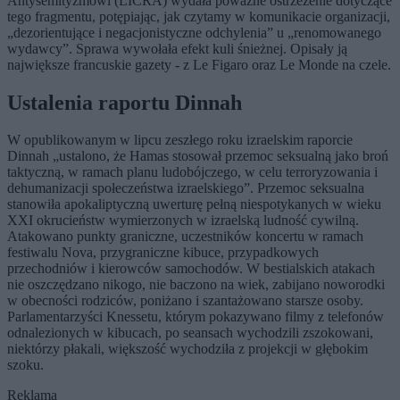
Antysemityzmowi (LICRA) wydała poważne ostrzeżenie dotyczące
tego fragmentu, potępiając, jak czytamy w komunikacie organizacji,
„dezorientujące i negacjonistyczne odchylenia” u „renomowanego
wydawcy”. Sprawa wywołała efekt kuli śnieżnej. Opisały ją
największe francuskie gazety - z Le Figaro oraz Le Monde na czele.
Ustalenia raportu Dinnah
W opublikowanym w lipcu zeszłego roku izraelskim raporcie
Dinnah „ustalono, że Hamas stosował przemoc seksualną jako broń
taktyczną, w ramach planu ludobójczego, w celu terroryzowania i
dehumanizacji społeczeństwa izraelskiego”. Przemoc seksualna
stanowiła apokaliptyczną uwerturę pełną niespotykanych w wieku
XXI okrucieństw wymierzonych w izraelską ludność cywilną.
Atakowano punkty graniczne, uczestników koncertu w ramach
festiwalu Nova, przygraniczne kibuce, przypadkowych
przechodniów i kierowców samochodów. W bestialskich atakach
nie oszczędzano nikogo, nie baczono na wiek, zabijano noworodki
w obecności rodziców, poniżano i szantażowano starsze osoby.
Parlamentarzyści Knessetu, którym pokazywano filmy z telefonów
odnalezionych w kibucach, po seansach wychodzili zszokowani,
niektórzy płakali, większość wychodziła z projekcji w głębokim
szoku.
Reklama