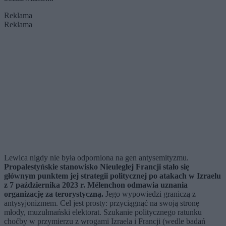
Reklama
Reklama
Lewica nigdy nie była odporniona na gen antysemityzmu.
Propalestyńskie stanowisko Nieuległej Francji stało się
głównym punktem jej strategii politycznej po atakach w Izraelu
z 7 października 2023 r. Mélenchon odmawia uznania
organizację za terorystyczną.
Jego wypowiedzi graniczą z
antysyjonizmem. Cel jest prosty: przyciągnąć na swoją stronę
młody, muzułmański elektorat. Szukanie politycznego ratunku
choćby w przymierzu z wrogami Izraela i Francji (wedle badań