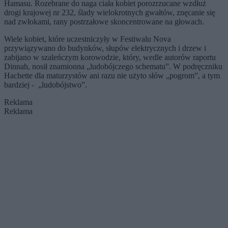
Hamasu. Rozebrane do naga ciała kobiet porozrzucane wzdłuż
drogi krajowej nr 232, ślady wielokrotnych gwałtów, znęcanie się
nad zwłokami, rany postrzałowe skoncentrowane na głowach.
Wiele kobiet, które uczestniczyły w Festiwalu Nova
przywiązywano do budynków, słupów elektrycznych i drzew i
zabijano w szaleńczym korowodzie, który, wedle autorów raportu
Dinnah, nosił znamionna „ludobójczego schematu”. W podręczniku
Hachette dla maturzystów ani razu nie użyto słów „pogrom”, a tym
bardziej - „ludobójstwo”.
Reklama
Reklama