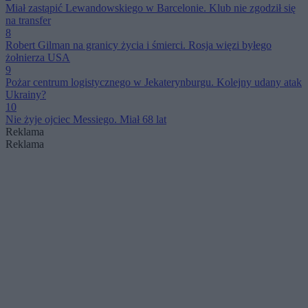
Miał zastąpić Lewandowskiego w Barcelonie. Klub nie zgodził się
na transfer
8
Robert Gilman na granicy życia i śmierci. Rosja więzi byłego
żołnierza USA
9
Pożar centrum logistycznego w Jekaterynburgu. Kolejny udany atak
Ukrainy?
10
Nie żyje ojciec Messiego. Miał 68 lat
Reklama
Reklama