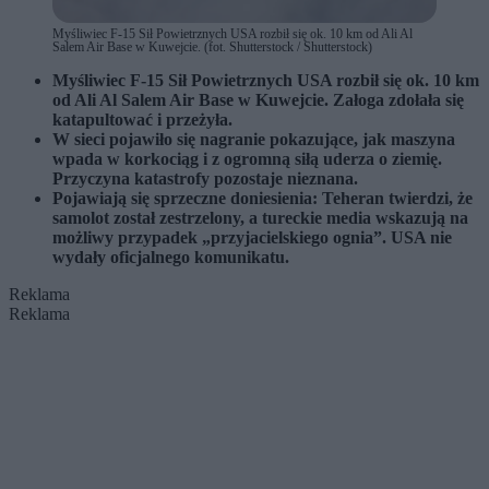
Myśliwiec F-15 Sił Powietrznych USA rozbił się ok. 10 km od Ali Al
Salem Air Base w Kuwejcie. (fot. Shutterstock / Shutterstock)
Myśliwiec F-15 Sił Powietrznych USA rozbił się ok. 10 km
od Ali Al Salem Air Base w Kuwejcie. Załoga zdołała się
katapultować i przeżyła.
W sieci pojawiło się nagranie pokazujące, jak maszyna
wpada w korkociąg i z ogromną siłą uderza o ziemię.
Przyczyna katastrofy pozostaje nieznana.
Pojawiają się sprzeczne doniesienia: Teheran twierdzi, że
samolot został zestrzelony, a tureckie media wskazują na
możliwy przypadek „przyjacielskiego ognia”. USA nie
wydały oficjalnego komunikatu.
Reklama
Reklama