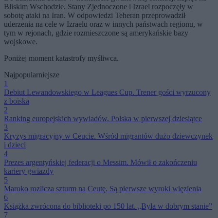
Bliskim Wschodzie. Stany Zjednoczone i Izrael rozpoczęły w
sobotę ataki na Iran. W odpowiedzi Teheran przeprowadził
uderzenia na cele w Izraelu oraz w innych państwach regionu, w
tym w rejonach, gdzie rozmieszczone są amerykańskie bazy
wojskowe.
Poniżej moment katastrofy myśliwca.
Najpopularniejsze
1
Debiut Lewandowskiego w Leagues Cup. Trener gości wyrzucony
z boiska
2
Ranking europejskich wywiadów. Polska w pierwszej dziesiątce
3
Kryzys migracyjny w Ceucie. Wśród migrantów dużo dziewczynek
i dzieci
4
Prezes argentyńskiej federacji o Messim. Mówił o zakończeniu
kariery gwiazdy
5
Maroko rozlicza szturm na Ceutę. Są pierwsze wyroki więzienia
6
Książka zwrócona do biblioteki po 150 lat. „Była w dobrym stanie”
7