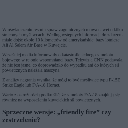
W oświadczeniu resortu spraw zagranicznych mowa nawet o kilku
strąconych myśliwcach. Według wstępnych informacji do zdarzenia
miało dojść około 10 kilometrów od amerykańskiej bazy lotniczej
Ali Al Salem Air Base w Kuwejcie.
Wcześniej media informowały o katastrofie jednego samolotu
bojowego w rejonie wspomnianej bazy. Telewizja CNN podawała,
że nie jest jasne, co doprowadziło do wypadku ani do których sił
powietrznych należała maszyna.
Z analizy nagrania wynika, że mógł to być myśliwiec typu F-15E
Strike Eagle lub F/A-18 Hornet.
Warto z ostrożnością podkreślić, że samoloty F/A-18 znajdują się
również na wyposażeniu kuwejckich sił powietrznych.
Sprzeczne wersje: „friendly fire” czy
zestrzelenie?