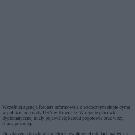
Wcześniej agencja Reuters informowała o widocznym słupie dymu
w pobliżu ambasady USA w Kuwejcie. W rejonie placówki
dyplomatycznej miały pojawić się karetki pogotowia oraz wozy
straży pożarnej.
Do zdarzenia doszło w kontekście gwałtownej eskalacji napięć na