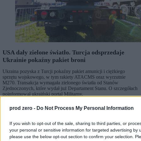
USA dały zielone światło. Turcja odsprzedaje
Ukrainie pokaźny pakiet broni
Ukraina pozyska z Turcji pokaźny pakiet amunicji i ciężkiego
sprzętu wojskowego, w tym rakiety ATACMS oraz wyrzutnie
M270. Transakcja wymagała zielonego światła od Stanów
Zjednoczonych, które wydał już Departament Stanu. O szczegółach
poinformował ukraiński portal Militarny.
prod zero -
Do Not Process My Personal Information
Agnieszka Waś-Turecka
If you wish to opt-out of the sale, sharing to third parties, or proce
Dzisiaj 12:37
2 min
your personal or sensitive information for targeted advertising by 
Reklama
please use the below opt-out section to confirm your selection. Pl