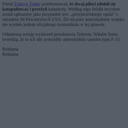
Portal
Turkiye Today
poinformował,
że dwaj piloci zdołali się
katapultować i przeżyli
katastrofę. Według tego źródła incydent
został zgłoszony jako przypadek tzw. „przyjacielskiego ognia” z
udziałem Sił Powietrznych USA. Do tej pory amerykańskie wojsko
nie wydało jednak oficjalnego komunikatu w tej sprawie.
Odmienną wersję wydarzeń przedstawia Teheran. Władze Iranu
twierdzą, że to ich siły zestrzeliły amerykański samolot typu F-15.
Reklama
Reklama