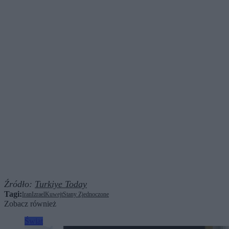
Źródło:
Turkiye Today
Tagi:
Iran
Izrael
Kuwejt
Stany Zjednoczone
Zobacz również
Świat