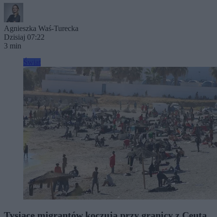
Agnieszka Waś-Turecka
Dzisiaj 07:22
3 min
Świat
Tysiące migrantów koczują przy granicy z Ceutą.