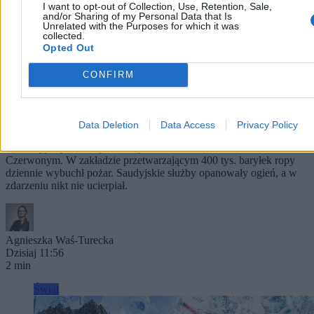
I want to opt-out of Collection, Use, Retention, Sale,
and/or Sharing of my Personal Data that Is
Unrelated with the Purposes for which it was
collected.
Opted Out
CONFIRM
Atak na rafinerię Aramco. Huti uderzyli w
saudyjskiego giganta
Data Deletion
Data Access
Privacy Policy
Jemeńscy rebelianci Huti ogłosili, że przeprowadzili atak dronowy
na saudyjską rafinerię naftową Aramco w Dżizanie nad Morzem
Czerwonym. W zakładzie przetwarzającym 400 tys. baryłek ropy
dziennie wybuchł pożar. Saudyjskie służby opanowały ogień, a w
zdarzeniu nikt nie ucierpiał.
Agnieszka Waś-Turecka
Dzisiaj 11:56
2 min
Świat