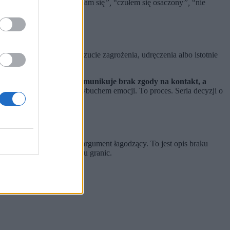
uga strona odpowiada: “bałam się
”,
“czułem się osaczony
”,
“nie
dzonego uzasadnione poczucie zagrożenia, udręczenia albo istotnie
gdy druga osoba jasno komunikuje brak zgody na kontakt, a
e, że stalking nie jest wybuchem emocji. To proces. Seria decyzji o
wstrzymać” – to nie jest argument łagodzący. To jest opis braku
je się decyzją o naruszaniu granic.