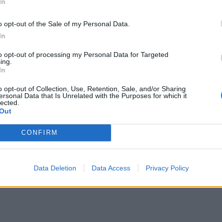
In
wiedza codziennie, jak wyjaśnia “przez przypadek”. I niemal zawsze dr
zo realna granica odpowiedzialności karnej.
o opt-out of the Sale of my Personal Data.
 ego
In
 po rozstaniu. Penalizuje uporczywe nękanie, które wywołuje u pokrzyw
to opt-out of processing my Personal Data for Targeted
ing.
raz skutek po stronie ofiary.
In
owy nie czynią z nikogo przestępcy.
Problem zaczyna się w chwili, 
 dialogiem, lecz z naruszeniem granic. W orzecznictwie widać wyraźni
o opt-out of Collection, Use, Retention, Sale, and/or Sharing
ersonal Data that Is Unrelated with the Purposes for which it
lected.
Out
CONFIRM
mu prawa do wchodzenia w cudze życie. Stwierdzenie: „Nie mogłem się po
akt jest niechciany i powtarzalny, tęsknota przestaje być uczuciem. Sta
Data Deletion
Data Access
Privacy Policy