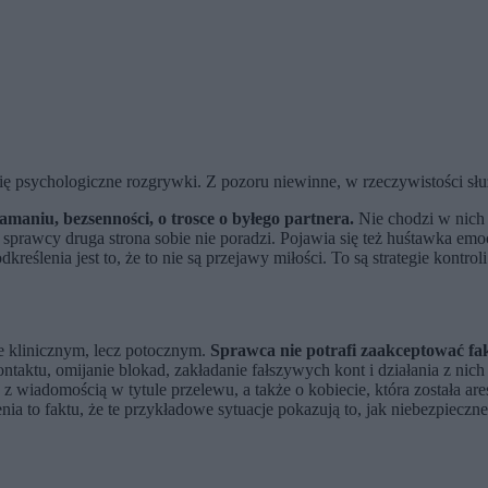
się psychologiczne rozgrywki. Z pozoru niewinne, w rzeczywistości słu
łamaniu, bezsenności, o trosce o byłego partnera.
Nie chodzi w nich 
 sprawcy druga strona sobie nie poradzi. Pojawia się też huśtawka emocjo
eślenia jest to, że to nie są przejawy miłości. To są strategie kontroli
e klinicznym, lecz potocznym.
Sprawca nie potrafi zaakceptować fakt
ntaktu, omijanie blokad, zakładanie fałszywych kont i działania z nic
a z wiadomością w tytule przelewu, a także o kobiecie, która została 
ienia to faktu, że te przykładowe sytuacje pokazują to, jak niebezpiec