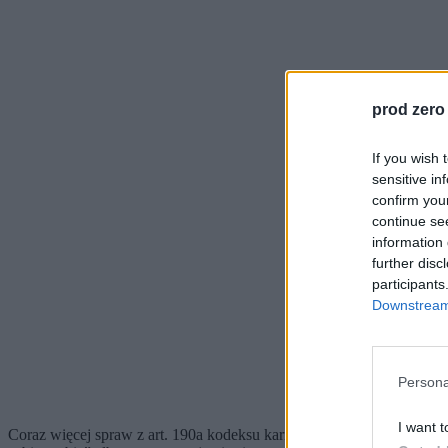
prod zero
If you wish 
sensitive in
confirm you
continue se
information 
further disc
participants
Downstream 
Persona
I want t
Coraz więcej spraw z art. 190a kodeksu karnego, czyli
uporczywego