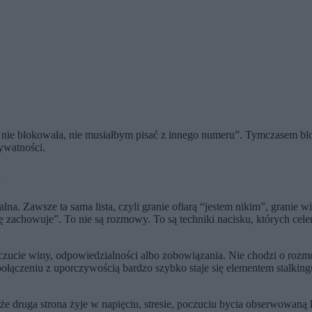
e nie blokowała, nie musiałbym pisać z innego numeru”. Tymczasem bl
ywatności.
m
alna. Zawsze ta sama lista, czyli granie ofiarą “jestem nikim”, grani
się zachowuje”. To nie są rozmowy. To są techniki nacisku, których cel
oczucie winy, odpowiedzialności albo zobowiązania. Nie chodzi o rozm
ołączeniu z uporczywością bardzo szybko staje się elementem stalkingu
, że druga strona żyje w napięciu, stresie, poczuciu bycia obserwowaną 