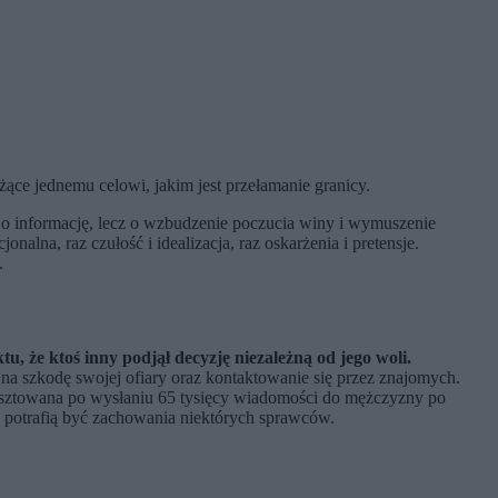
żące jednemu celowi, jakim jest przełamanie granicy.
o informację, lecz o wzbudzenie poczucia winy i wymuszenie
nalna, raz czułość i idealizacja, raz oskarżenia i pretensje.
.
u, że ktoś inny podjął decyzję niezależną od jego woli.
h na szkodę swojej ofiary oraz kontaktowanie się przez znajomych.
aresztowana po wysłaniu 65 tysięcy wiadomości do mężczyzny po
zne potrafią być zachowania niektórych sprawców.