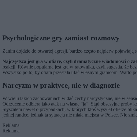
Psychologiczne gry zamiast rozmowy
Zanim dojdzie do otwartej agresji, bardzo często najpierw pojawiają 
Najczęstsza jest gra w ofiarę, czyli dramatyczne wiadomości o za
reakcji. Równie popularna jest gra w ratownika, czyli sugestia, że bez
Wszystko po to, by ofiara przestała ufać własnym granicom. Warto podkr
Narcyzm w praktyce, nie w diagnozie
W wielu takich zachowaniach widać cechy narcystyczne, nie w sensi
Odrzucenie odbiera jako atak na własne “ja”. Stąd obsesyjne próby ko
Słyszałem nawet o przypadkach, w których ktoś wysyłał ofierze blik
jednej randce, jednak ta sytuacja nie miała miejsca w Polsce. Nie zm
Reklama
Reklama