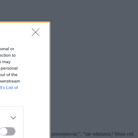
sonal or
ection to
ou may
 personal
out of the
 downstream
B’s List of
 zdanie: “ja tylko chciałem porozmawiać
”
, “nie odpiszesz? Może coś