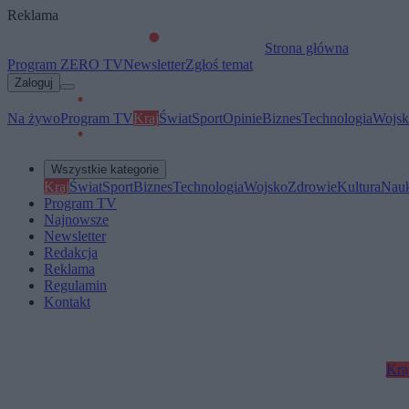
Reklama
Strona główna
Program ZERO TV
Newsletter
Zgłoś temat
Zaloguj
Na żywo
Program TV
Kraj
Świat
Sport
Opinie
Biznes
Technologia
Wojsk
Wszystkie kategorie
Kraj
Świat
Sport
Biznes
Technologia
Wojsko
Zdrowie
Kultura
Nau
Program TV
Najnowsze
Newsletter
Redakcja
Reklama
Regulamin
Kontakt
Kra