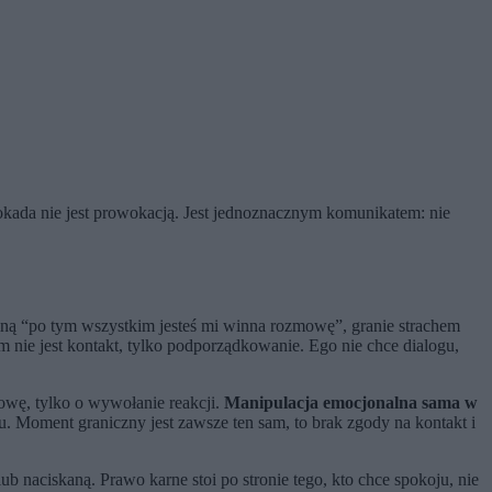
okada nie jest prowokacją. Jest jednoznacznym komunikatem: nie
e winą “po tym wszystkim jesteś mi winna rozmowę”, granie strachem
em nie jest kontakt, tylko podporządkowanie. Ego nie chce dialogu,
owę, tylko o wywołanie reakcji.
Manipulacja emocjonalna sama w
. Moment graniczny jest zawsze ten sam, to brak zgody na kontakt i
lub naciskaną. Prawo karne stoi po stronie tego, kto chce spokoju, nie