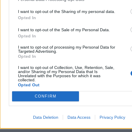
prezentację" - czytamy.
I want to opt-out of the Sharing of my personal data.
Złośliwie mógłbym spytać, czy potrzebujące matki oraz kobiety po
Opted In
chorobach nowotworowych potrzebują pasji w głosie, czy działania.
I ilu z nich pomogła red. Waloch.
Ale idźmy dalej: "Zapytana o wzór patrioty podała Jana Pawła II.
I want to opt-out of the Sale of my Personal Data.
To znów klisza taka, jaką widzimy w sondach ulicznych: gdy się
Opted In
Polaków pyta, co ostatnio czytali, ci, którzy mają kłopot z pytaniem,
zawsze mówią, że Sienkiewicza, bo tylko to pamiętają ze szkoły,
I want to opt-out of processing my Personal Data for
gdy mieli ostatni raz książkę w ręku".
Targeted Advertising.
Opted In
A zatem zapytano Martę Nawrocką o wzór patrioty. Ta
odpowiedziała tak, jak myśli. Ale myśli źle. Powinna inaczej. Nie
I want to opt-out of Collection, Use, Retention, Sale,
godzi się przecież, żeby wzorem dla niej był Jan Paweł II. To zbyt
and/or Sharing of my Personal Data that Is
Unrelated with the Purposes for which it was
pospolite. Milcz, kobieto.
collected.
Opted Out
Reklama
Reklama
CONFIRM
Data Deletion
Data Access
Privacy Policy