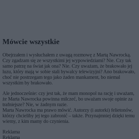
Mówcie wszystkie
Obejrzałem i wysłuchałem z uwagą rozmowę z Martą Nawrocką.
Czy zgadzam się ze wszystkimi jej wypowiedziami? Nie. Czy tak
samo patrzę na świat jak ona? Nie. Czy uważam, że brakowało jej
luzu, który mają w sobie stali bywalcy telewizyjni? Ano brakowało,
choć nie postrzegam tego jako żaden mankament, bo niemal
wszystkim by brakowało.
Ale jednocześnie: czy jest tak, że mam monopol na rację i uważam,
że Marta Nawrocka powinna milczeć, bo uważam swoje opinie za
trafniejsze? Nie, w żadnym razie.
Marta Nawrocka ma prawo mówić. Autorzy (i autorki) felietonów,
którzy chcieliby jej tego zabronić – także. Przynajmniej dzięki temu
wiemy, z kim mamy do czynienia.
Reklama
Reklama