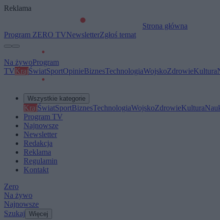
Reklama
Strona główna
Program ZERO TV
Newsletter
Zgłoś temat
Na żywo
Program
TV
Kraj
Świat
Sport
Opinie
Biznes
Technologia
Wojsko
Zdrowie
Kultura
Wszystkie kategorie
Kraj
Świat
Sport
Biznes
Technologia
Wojsko
Zdrowie
Kultura
Nau
Program TV
Najnowsze
Newsletter
Redakcja
Reklama
Regulamin
Kontakt
Zero
Na żywo
Najnowsze
Szukaj
Więcej