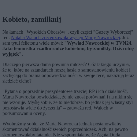
Kobieto, zamilknij
Na łamach "Wysokich Obcasów", czyli części "Gazety Wyborczej",
red.
Natalia Waloch zrecenzowała występ Marty Nawrockiej
. Już
sam tytuł felietonu wiele mówi:
"Wywiad Nawrockiej w TVN24.
Jako feministka rzadko radzę kobietom, by zamilkły. Dziś robię
wyjątek"
.
Dlaczego pierwsza dama powinna milczeć? Cóż takiego uczyniła,
że te, które na sztandarach noszą hasła o samostanowieniu kobiet i
zachęcają do brania odpowiedzialności w swoje ręce, nakazują teraz
siedzieć cicho?
"Pytana o poprzednie prezydentowe trzeciej RP i ich działalność,
Marta Nawrocka powiedziała, że nie znosi porównań i na nikim się
nie wzoruje. Myślę sobie, że to niedobrze, bo jednak jej własny styl
pozostawia wiele do życzenia" – zauważa red. Waloch w
podsumowaniu oceny.
Wyobraźmy sobie, że Marta Nawrocka jednak postanowiłaby
skomentować działalność swoich poprzedniczek. Ach, na pewno
skomentowałaby fatalnie. Nie wspomniałaby, że Agata Duda