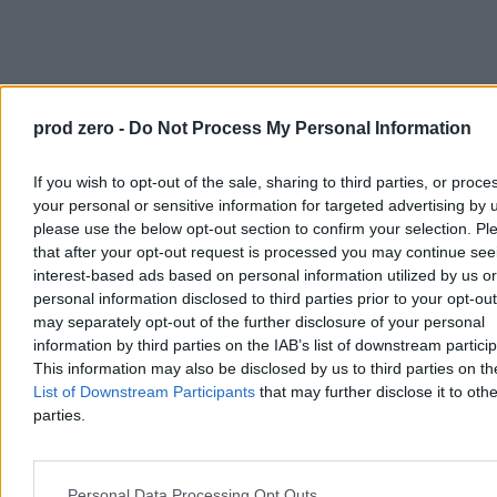
prod zero -
Do Not Process My Personal Information
If you wish to opt-out of the sale, sharing to third parties, or proce
your personal or sensitive information for targeted advertising by 
please use the below opt-out section to confirm your selection. Pl
that after your opt-out request is processed you may continue see
interest-based ads based on personal information utilized by us or
personal information disclosed to third parties prior to your opt-ou
Pomaga, ale bez pasji
may separately opt-out of the further disclosure of your personal
information by third parties on the IAB’s list of downstream partici
This information may also be disclosed by us to third parties on t
Ba, Marta Nawrocka – tak przynajmniej twierdzi jej medialna
doradczyni z "Wysokich Obcasów" – nie potrafiła nawet
List of Downstream Participants
that may further disclose it to othe
opowiedzieć o swojej planowanej działalności charytatywnej.
parties.
"
O projektach dla matek dzieci z niepełnosprawnościami oraz
kobiet po chorobie nowotworowej mówiła sztywno, bez pasji
,
jak uczennica, która wykuła mało interesujący ją temat na
Personal Data Processing Opt Outs