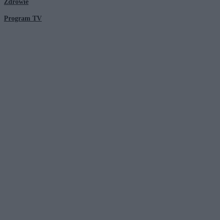
Zdrowie
Program TV
© 2026 Kanał Zero Spółka Akcyjna