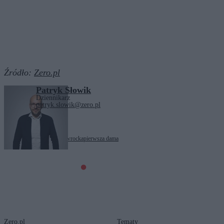
Źródło:
Zero.pl
Patryk Słowik
Dziennikarz
patryk.slowik@zero.pl
Tagi:
feminizm
Marta Nawrocka
pierwsza dama
Zero.pl
Tematy