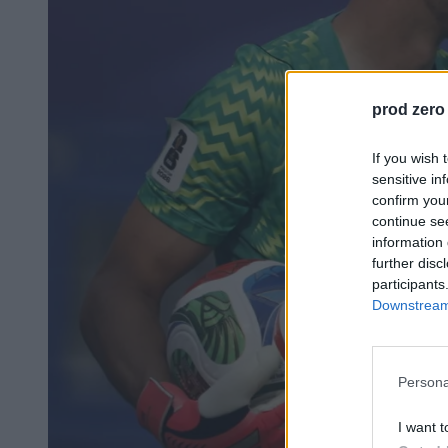
prod zero
If you wish 
sensitive in
confirm you
continue se
information 
further disc
participants
Downstream 
Persona
I want t