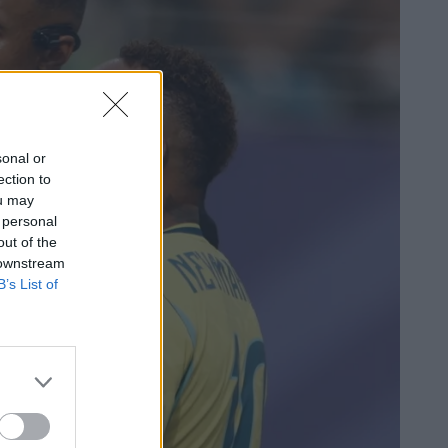
sonal or
ection to
ou may
 personal
out of the
 downstream
B’s List of