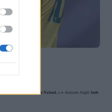
sujący się w bramce
Oerjan Nyland
, a w drużynie Anglii
Jude