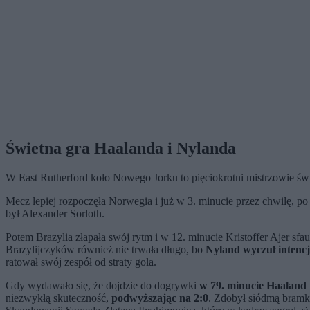
Świetna gra Haalanda i Nylanda
W East Rutherford koło Nowego Jorku to pięciokrotni mistrzowie świa
Mecz lepiej rozpoczęła Norwegia i już w 3. minucie przez chwilę, po 
był Alexander Sorloth.
Potem Brazylia złapała swój rytm i w 12. minucie Kristoffer Ajer s
Brazylijczyków również nie trwała długo, bo
Nyland wyczuł intenc
ratował swój zespół od straty gola.
Gdy wydawało się, że dojdzie do dogrywki
w 79. minucie Haaland 
niezwykłą skuteczność,
podwyższając na 2:0
. Zdobył siódmą bramkę