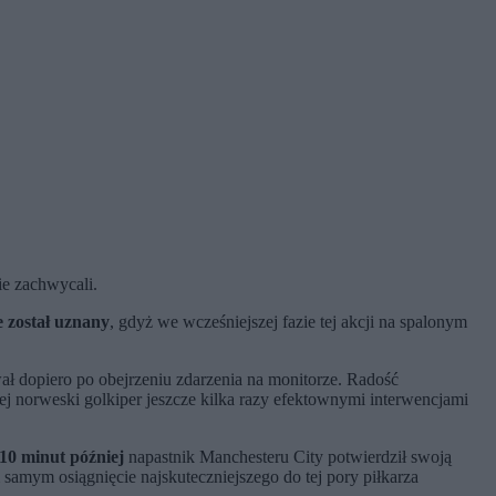
ie zachwycali.
e został uznany
, gdyż we wcześniejszej fazie tej akcji na spalonym
ał dopiero po obejrzeniu zdarzenia na monitorze. Radość
iej norweski golkiper jeszcze kilka razy efektownymi interwencjami
10 minut później
napastnik Manchesteru City potwierdził swoją
samym osiągnięcie najskuteczniejszego do tej pory piłkarza