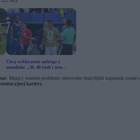
122 razy.
Chcą wykluczenia sędziego z
mundialu. „30, 40 fauli i zero
żółtych kartek”
mar
. Mający ostatnio problemy zdrowotne brazylijski napastnik zosta
zentacyjnej kariery.