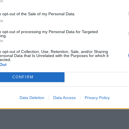
In
o opt-out of the Sale of my Personal Data.
In
to opt-out of processing my Personal Data for Targeted
ing.
In
o opt-out of Collection, Use, Retention, Sale, and/or Sharing
ersonal Data that Is Unrelated with the Purposes for which it
czu (fot. WILL OLIVER / PAP / EPA)
lected.
Out
jnym zwycięstwie 2:1 nad Brazylią.
w akcji na stadionie Azteca.
ialu.
CONFIRM
kiem.
Data Deletion
Data Access
Privacy Policy
to autor dwóch efektownych trafień
Erling Haaland
oraz świetnie spi