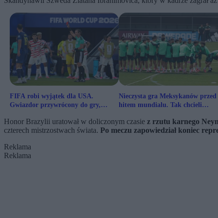
Skandynawii Szweda Zlatana Ibrahimovica, który w kadrze zagrał aż 
FIFA robi wyjątek dla USA.
Nieczysta gra Meksykanów przed
Gwiazdor przywrócony do gry,
hitem mundialu. Tak chcieli
Trump dziękuje
zaszkodzić rywalowi
Honor Brazylii uratował w doliczonym czasie
z rzutu karnego Ney
czterech mistrzostwach świata.
Po meczu zapowiedział koniec repre
Reklama
Reklama