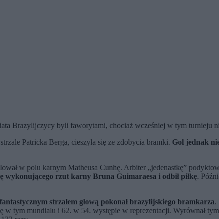
ta Brazylijczycy byli faworytami, chociaż wcześniej w tym turnieju n
strzale Patricka Berga, cieszyła się ze zdobycia bramki.
Gol jednak ni
faulował w polu karnym Matheusa Cunhę. Arbiter „jedenastkę” podyktow
ję wykonującego rzut karny Bruna Guimaraesa i odbił piłkę
. Późn
fantastycznym strzałem głową pokonał brazylijskiego bramkarza
.
 w tym mundialu i 62. w 54. występie w reprezentacji. Wyrównał tym 