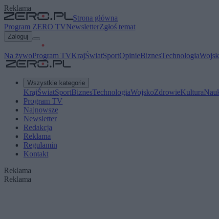
Reklama
Strona główna
Program ZERO TV
Newsletter
Zgłoś temat
Zaloguj
Na żywo
Program TV
Kraj
Świat
Sport
Opinie
Biznes
Technologia
Wojsk
Wszystkie kategorie
Kraj
Świat
Sport
Biznes
Technologia
Wojsko
Zdrowie
Kultura
Nau
Program TV
Najnowsze
Newsletter
Redakcja
Reklama
Regulamin
Kontakt
Reklama
Reklama