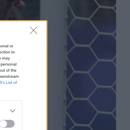
sonal or
ection to
ou may
 personal
out of the
 downstream
B’s List of