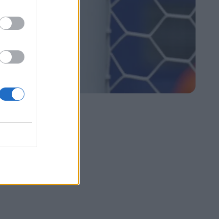
owcem.
ie.