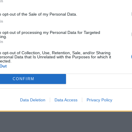
In
o opt-out of the Sale of my Personal Data.
In
to opt-out of processing my Personal Data for Targeted
ing.
In
o opt-out of Collection, Use, Retention, Sale, and/or Sharing
ersonal Data that Is Unrelated with the Purposes for which it
lected.
Out
ener Stale Solbakken przyznał, że mecz był prawdziwym dreszcz
ał swoje wysokie umiejętności strzeleckie „darem od Boga”.
rzegrana to dopiero początek nowej przygody.
CONFIRM
ziękuje
rat, co mogło się zemścić. Ostatecznie wszystko skończyło się pozytywn
Data Deletion
Data Access
Privacy Policy