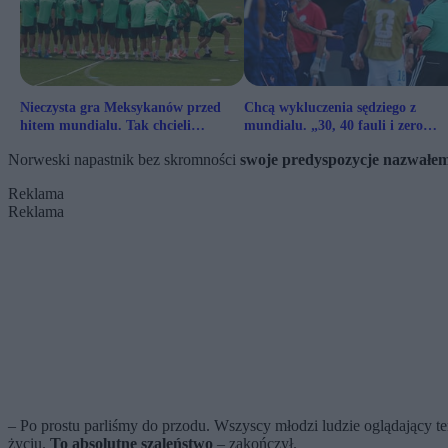
Nieczysta gra Meksykanów przed
Chcą wykluczenia sędziego z
hitem mundialu. Tak chcieli
mundialu. „30, 40 fauli i zero
zaszkodzić rywalowi
żółtych kartek”
Norweski napastnik bez skromności
swoje predyspozycje nazwałe
Reklama
Reklama
– Po prostu parliśmy do przodu. Wszyscy młodzi ludzie oglądający t
życiu.
To absolutne szaleństwo
– zakończył.