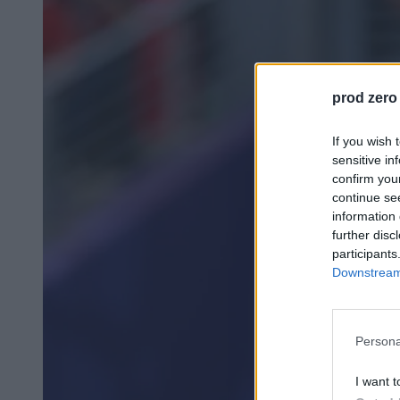
prod zero
If you wish 
sensitive in
confirm you
continue se
information 
further disc
participants
Downstream 
Persona
I want t