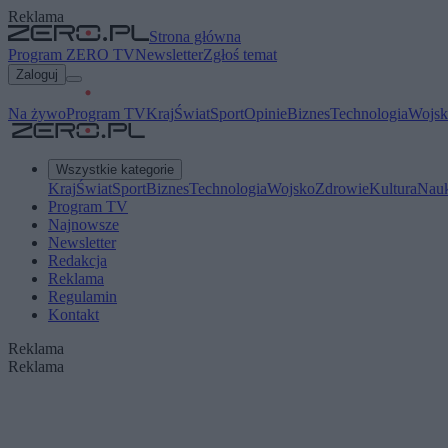
Reklama
Strona główna
Program ZERO TV
Newsletter
Zgłoś temat
Zaloguj
Na żywo
Program TV
Kraj
Świat
Sport
Opinie
Biznes
Technologia
Wojsk
Wszystkie kategorie
Kraj
Świat
Sport
Biznes
Technologia
Wojsko
Zdrowie
Kultura
Nau
Program TV
Najnowsze
Newsletter
Redakcja
Reklama
Regulamin
Kontakt
Reklama
Reklama