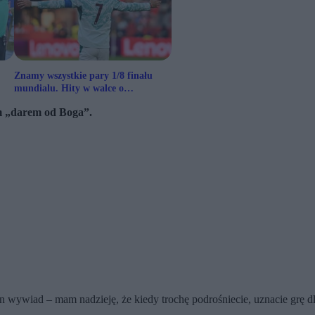
Znamy wszystkie pary 1/8 finału
mundialu. Hity w walce o
ćwierćfinał
m „darem od Boga”.
en wywiad – mam nadzieję, że kiedy trochę podrośniecie, uznacie grę d