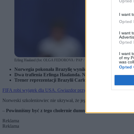
Opted 
I want t
Opted 
I want 
Advertis
Opted 
I want t
of my P
Erling Haaland (fot. OLGA FEDOROVA / PAP / EPA)
was col
Opted 
Norwegia pokonała Brazylię wynikiem dwa do jednego. Tr
Dwa trafienia Erlinga Haalanda. Norweski napastnik nazw
Trener reprezentacji Brazylii Carlo Ancelotti uważa, że p
FIFA robi wyjątek dla USA. Gwiazdor przywrócony do gry, Trump d
Norweski szkoleniowiec nie ukrywał, że jego zespół zaliczył kilka st
–
Powinniśmy być z tego cholernie dumni
– powiedział.
Reklama
Reklama