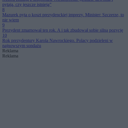
pytają, czy jeszcze istnieją”
8
Mazurek pyta o koszt prezydenckiej imprezy. Minister: Szczerze, to
nie wiem
9
Prezydent zmarnował ten rok. A i tak zbudował sobie silną pozycję
10
Rok prezydentury Karola Nawrockiego. Polacy podzieleni w
najnowszym sondażu
Reklama
Reklama