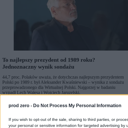
To najlepszy prezydent od 1989 roku?
Jednoznaczny wynik sondażu
44,7 proc. Polaków uważa, że dotychczas najlepszym prezydentem
Polski po 1989 r. był Aleksander Kwaśniewski – wynika z sondażu
przeprowadzonego dla Wirtualnej Polski. Najgorzej w badaniu
wypadł Lech Wałęsa i Wojciech Jaruzelski.
prod zero -
Do Not Process My Personal Information
Paweł Żurek
If you wish to opt-out of the sale, sharing to third parties, or proce
Dzisiaj 12:42
3 min
your personal or sensitive information for targeted advertising by 