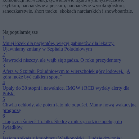
szybkim, narciarstwie alpejskim, narciarstwie wysokogórskim,
saneczkarstwie, short tracku, skokach narciarskich i snowboardzie.
Najpopularniejsze
1
Mniej łóżek dla pacjentów, więcej gabinetów dla lekarzy.
Ujawniamy zmiany w Szpitalu Południowym
2
Nawrocki niszczy, ale wajb się zgadza. O roku prezydentury
3
Afera w Szpitalu Południowym to wierzchołek góry lodowej. „A
góra może być całkiem spora”
4
Upały do 38 stopni i nawałnice. IMGW i RCB wydały alerty dla
Polski
5
Chwila ochłody, ale potem lato nie odpuści. Mamy nową wakacyjną
prognozę
6
Tragiczna śmierć 15-latki. Śledczy milczą, rodzice apelują do
świadków
7
Jeziora znikają z krajobrazu Wielkopolski. „Ludzie dzwonią i