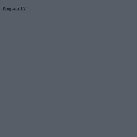
Program TV
© 2026 Kanał Zero Spółka Akcyjna