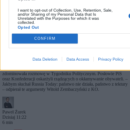
I want to opt-out of Collection, Use, Retention, Sale,
and/or Sharing of my Personal Data that Is
Unrelated with the Purposes for which it was
collected.
Opted Out
CONFIRM
Kłótnia polityków o rakietę. Zembaczyński ostro
zaatakował PiS i Konfederację
Data Deletion
Data Access
Privacy Policy
Kwestia niedziałających systemów ostrzegania oraz rakiety Ch-101,
która w ubiegłym tygodniu eksplodowała w woj. lubelskim,
zdominowała rozmowę w Tygodniku Politycznym. Posłowie PiS
oraz Konfederacji oskarżyli rządzących o okłamywanie obywateli. –
Jakbym słuchał Russia Today: państwo nie działa, państwo z tektury
– odpierał te argumenty Witold Zembaczyński z KO.
Paweł Żurek
Dzisiaj 11:22
6 min