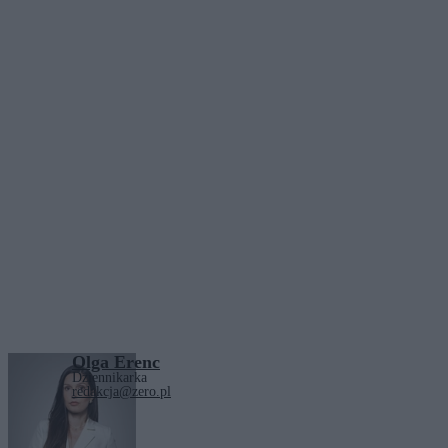
Olga Erenc
Dziennikarka
redakcja@zero.pl