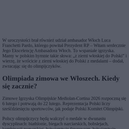
W uroczystości brał również udział ambasador Włoch Luca
Franchetti Pardo, którego powitał Prezydent RP – Witam serdecznie
Jego Ekscelencję Ambasadora Włoch. To wspaniałe igrzyska.
Mamy w polskim hymnie takie słowa: „z ziemi włoskiej do Polski” i
wierzę, że wrócicie z ziemi włoskiej do Polski z medalami – dodał,
zwracając się do olimpijczyków.
Olimpiada zimowa we Włoszech. Kiedy
się zacznie?
Zimowe Igrzyska Olimpijskie Mediolan-Cortina 2026 rozpoczną się
6 lutego i potrwają do 22 lutego. Reprezentacja Polski liczy
sześćdziesięciu sportowców, jak podaje Polski Komitet Olimpijski.
Polscy olimpijczycy będą walczyć o medale w dwunastu
dyscyplinach: biathlonie, biegach narciarskich, bobslejach,
kombinacji norweskiej, łyżwiarstwie figurowym, łyżwiarstwie