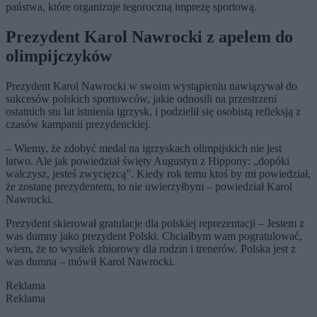
państwa, które organizuje tegoroczną imprezę sportową.
Prezydent Karol Nawrocki z apelem do
olimpijczyków
Prezydent Karol Nawrocki w swoim wystąpieniu nawiązywał do
sukcesów polskich sportowców, jakie odnosili na przestrzeni
ostatnich stu lat istnienia igrzysk, i podzielił się osobistą refleksją z
czasów kampanii prezydenckiej.
– Wiemy, że zdobyć medal na igrzyskach olimpijskich nie jest
łatwo. Ale jak powiedział święty Augustyn z Hippony: „dopóki
walczysz, jesteś zwycięzcą”. Kiedy rok temu ktoś by mi powiedział,
że zostanę prezydentem, to nie uwierzyłbym – powiedział Karol
Nawrocki.
Prezydent skierował gratulacje dla polskiej reprezentacji – Jestem z
was dumny jako prezydent Polski. Chciałbym wam pogratulować,
wiem, że to wysiłek zbiorowy dla rodzin i trenerów. Polska jest z
was dumna – mówił Karol Nawrocki.
Reklama
Reklama