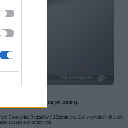
w użytkowaniu przestrzeni powietrznej.
dztwo Operacyjne Rodzajów Sił Zbrojnych. „Lot wszystkich obiektów
 mediach społecznościowych