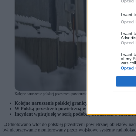
Opted 
I want t
Opted 
I want 
Advertis
Opted 
I want t
of my P
was col
Opted 
Kolejne naruszenie polskiej przestrzeni powietrznej. Dowództwo Operacyjne Rodza
Kolejne naruszenie polskiej granicy z Białorusią – infor
W Polską przestrzeń powietrzną wleciały tajemnicze obie
Incydent wpisuje się w serię podobnych zdarzeń o charakte
„Odnotowano wlot do polskiej przestrzeni powietrznej obiektów na
był nieprzerwanie monitorowany przez wojskowe systemy radiolok