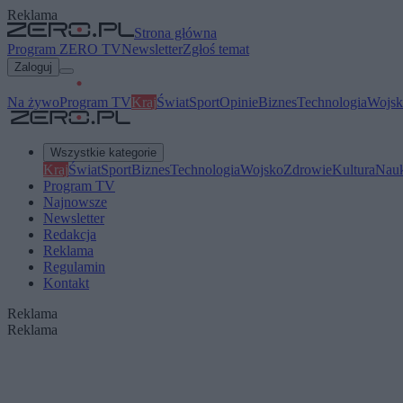
Reklama
Strona główna
Program ZERO TV
Newsletter
Zgłoś temat
Zaloguj
Na żywo
Program TV
Kraj
Świat
Sport
Opinie
Biznes
Technologia
Wojsk
Wszystkie kategorie
Kraj
Świat
Sport
Biznes
Technologia
Wojsko
Zdrowie
Kultura
Nau
Program TV
Najnowsze
Newsletter
Redakcja
Reklama
Regulamin
Kontakt
Reklama
Reklama