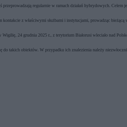
ruś przeprowadzają regularnie w ramach działań hybrydowych. Celem je
kontakcie z właściwymi służbami i instytucjami, prowadząc bieżącą 
Wigilię, 24 grudnia 2025 r., z terytorium Białorusi wleciało nad Pols
e się do takich obiektów. W przypadku ich znalezienia należy niezwłoc