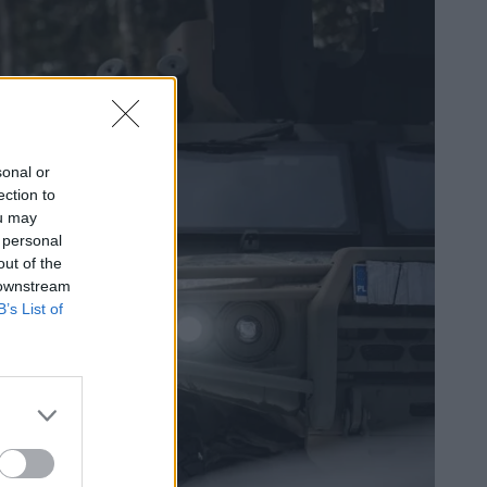
sonal or
ection to
ou may
 personal
out of the
 downstream
B’s List of