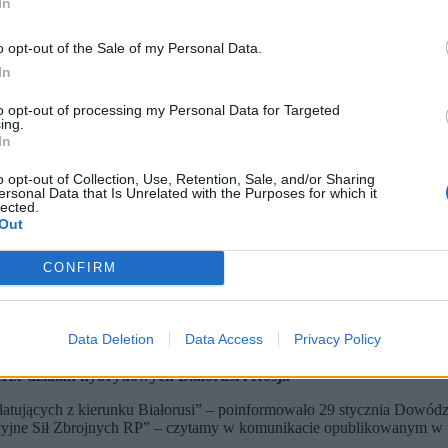
In
o opt-out of the Sale of my Personal Data.
In
to opt-out of processing my Personal Data for Targeted
ing.
In
o opt-out of Collection, Use, Retention, Sale, and/or Sharing
ersonal Data that Is Unrelated with the Purposes for which it
lected.
Out
CONFIRM
jów Sił Zbrojnych (fot. Dowództwo Operacyjne Rodzajów Sił Zbrojnych / Inne)
Data Deletion
Data Access
Privacy Policy
muje Dowództwo Operacyjne Rodzajów Sił Zbrojnych.
kty – prawdopodobnie balony. Wprowadzono czasowe ograniczenia 
rze działań hybrydowych Białorusi i Rosji.
dlatujących z kierunku Białorusi” – poinformowało 29 stycznia Dowó
acyjne Sił Zbrojnych RP” – czytamy w komunikacie opublikowanym w