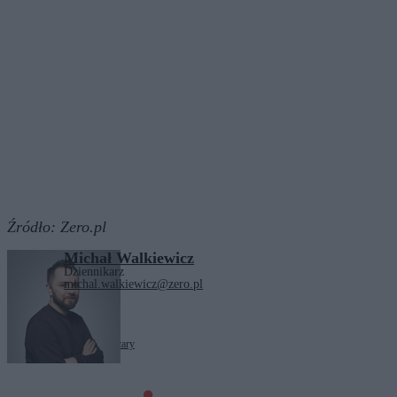
Źródło:
Zero.pl
Michał Walkiewicz
Dziennikarz
michal.walkiewicz@zero.pl
Tagi:
Hollywood
kino
Oscary