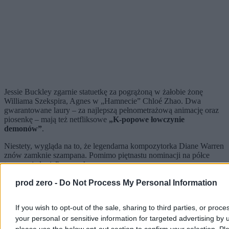
Jessie Buckley zgarnie statuetkę za pogrążoną w żałobie żonę
Williama Szekspira, Agnes w „Hamnecie”
Chloé Zhao
. Dwa
gwarantowane laury – za najlepszą pełnometrażową animację oraz
piosenkę – mają też netfliksowe
„K-popowe łowczynie
demonów”
.
Niestety, wygląda na to, że legendarna kompozytorka Diane Warren
znów zamknie szampana. Pomimo piętnastu nominacji na półce
trzyma „jedynie” oscara honorowego.
Cieszy obecność nieanglojęzycznego kina w głównych kategoriach
prod zero -
Do Not Process My Personal Information
– „Tajny agent” Brazylijczyka Klebera
Mendonçi
Filho (kryminał
rozegrany w spalonym słońcem i trzymanym w żelaznym uścisku
If you wish to opt-out of the sale, sharing to third parties, or proce
dyktatury mieście Recife to w moim przekonaniu najlepszy film
your personal or sensitive information for targeted advertising by 
ubiegłego roku) zmierzy się z „Wartością sentymentalną” Norwega
Joachima Triera (napędzanej przepięknymi kompozycjami Hani