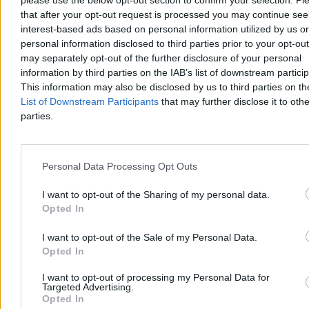
please use the below opt-out section to confirm your selection. Pl
Rani).
that after your opt-out request is processed you may continue see
interest-based ads based on personal information utilized by us or
A kto wie, być może kawałek torciku podkradnie im Jafar Panahi?
personal information disclosed to third parties prior to your opt-ou
Za film „To był zwykły przypadek” irański dysydent zdobył w
may separately opt-out of the further disclosure of your personal
ubiegłym roku Złotą Palmę w Cannes.
information by third parties on the IAB’s list of downstream partici
Polka nominowana do Oscara
This information may also be disclosed by us to third parties on t
List of Downstream Participants
that may further disclose it to othe
parties.
Nominowana za najlepsze kostiumy Polka, Małgosia
Turzańska, ubrała Williama i Agnes Szekspirów tak, by nikt nie
miał wątpliwości co do symboliki ich relacji.
On chadza w
błękicie, jest chłodny, racjonalny, szuka odpowiedzi w sztuce. Ona
Personal Data Processing Opt Outs
to gorejąca czerwień – targana namiętnościami, osuwająca się w
otchłań żalu po stracie dziecka.
I want to opt-out of the Sharing of my personal data.
Reklama
Opted In
Reklama
I want to opt-out of the Sale of my Personal Data.
Opted In
I want to opt-out of processing my Personal Data for
Targeted Advertising.
Opted In