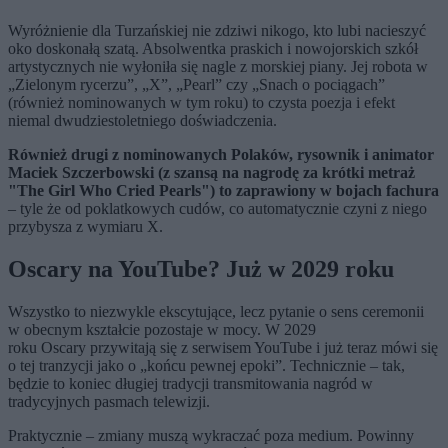
Wyróżnienie dla Turzańskiej nie zdziwi nikogo, kto lubi nacieszyć
oko doskonałą szatą. Absolwentka praskich i nowojorskich szkół
artystycznych nie wyłoniła się nagle z morskiej piany. Jej robota w
„Zielonym rycerzu”, „X”, „Pearl” czy „Snach o pociągach”
(również nominowanych w tym roku) to czysta poezja i efekt
niemal dwudziestoletniego doświadczenia.
Również drugi z nominowanych Polaków, rysownik i animator
Maciek Szczerbowski (z szansą na nagrodę za krótki metraż
"The Girl Who Cried Pearls") to zaprawiony w bojach fachura
– tyle że od poklatkowych cudów, co automatycznie czyni z niego
przybysza z wymiaru X.
Oscary
na YouTube? Już w 2029 roku
Wszystko to niezwykle ekscytujące, lecz pytanie o sens ceremonii
w obecnym kształcie pozostaje w mocy. W 2029
roku
Oscary
przywitają się z serwisem YouTube i już teraz mówi się
o tej tranzycji jako o „końcu pewnej epoki”. Technicznie – tak,
będzie to koniec długiej tradycji transmitowania nagród w
tradycyjnych pasmach telewizji.
Praktycznie – zmiany muszą wykraczać poza medium. Powinny