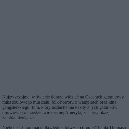
Najzwyczajniej w świecie dobrze widzieć na Oscarach gatunkowy
miks soulowego musicalu, folk-horroru o wampirach oraz kina
gangsterskiego; film, który uszlachetnia każdy z tych gatunków
opowieścią o dziedzictwie czarnej Ameryki, zaś przy okazji –
zarabia pieniądze.
Nieliche 13 nominacji dla „Jednej bitwy po drugiej” Paula Thomasa