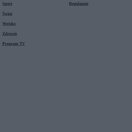
Sport
Regulamin
Świat
Wojsko
Zdrowie
Program TV
© 2026 Kanał Zero Spółka Akcyjna