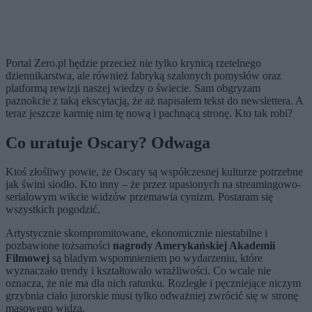
Portal Zero.pl będzie przecież nie tylko krynicą rzetelnego
dziennikarstwa, ale również fabryką szalonych pomysłów oraz
platformą rewizji naszej wiedzy o świecie. Sam obgryzam
paznokcie z taką ekscytacją, że aż napisałem tekst do newslettera. A
teraz jeszcze karmię nim tę nową i pachnącą stronę. Kto tak robi?
Co uratuje
Oscary
? Odwaga
Ktoś złośliwy powie, że
Oscary
są współczesnej kulturze potrzebne
jak świni siodło. Kto inny – że przez upasionych na streamingowo-
serialowym wikcie widzów przemawia cynizm. Postaram się
wszystkich pogodzić.
Artystycznie skompromitowane, ekonomicznie niestabilne i
pozbawione tożsamości
nagrody Amerykańskiej Akademii
Filmowej
są bladym wspomnieniem po wydarzeniu, które
wyznaczało trendy i kształtowało wrażliwości. Co wcale nie
oznacza, że nie ma dla nich ratunku. Rozległe i pęczniejące niczym
grzybnia ciało jurorskie musi tylko odważniej zwrócić się w stronę
masowego widza.