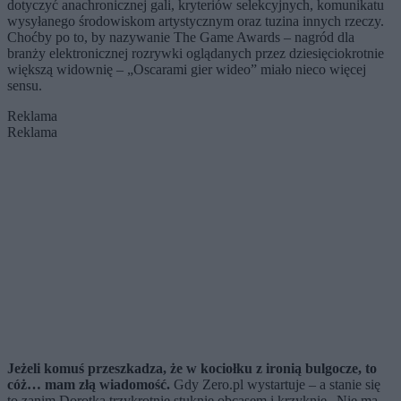
dotyczyć anachronicznej gali, kryteriów selekcyjnych, komunikatu
wysyłanego środowiskom artystycznym oraz tuzina innych rzeczy.
Choćby po to, by nazywanie The Game Awards – nagród dla
branży elektronicznej rozrywki oglądanych przez dziesięciokrotnie
większą widownię – „Oscarami gier wideo” miało nieco więcej
sensu.
Reklama
Reklama
Jeżeli komuś przeszkadza, że w kociołku z ironią bulgocze, to
cóż… mam złą wiadomość.
Gdy Zero.pl wystartuje – a stanie się
to zanim Dorotka trzykrotnie stuknie obcasem i krzyknie „Nie ma