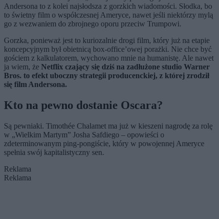
Andersona to z kolei najsłodsza z gorzkich wiadomości. Słodka, bo
to świetny film o współczesnej Ameryce, nawet jeśli niektórzy mylą
go z wezwaniem do zbrojnego oporu przeciw Trumpowi.
Gorzka, ponieważ jest to kuriozalnie drogi film, który już na etapie
koncepcyjnym był obietnicą box-office’owej porażki. Nie chce być
gościem z kalkulatorem, wychowano mnie na humanistę. Ale nawet
ja wiem, że
Netflix czający się dziś na zadłużone studio Warner
Bros. to efekt uboczny strategii producenckiej, z której zrodził
się film Andersona.
Kto na pewno dostanie Oscara?
Są pewniaki. Timothée Chalamet ma już w kieszeni nagrodę za rolę
w „Wielkim Martym” Josha Safdiego – opowieści o
zdeterminowanym ping-pongiście, który w powojennej Ameryce
spełnia swój kapitalistyczny sen.
Reklama
Reklama