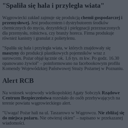
"Spaliła się hala i przyległa wiata"
Wągrowiecki zakład zajmuje się produkcją
chemii gospodarczej i
przemysłowej.
Jest producentem i dystrybutorem środków
chemicznych do mycia, dezynfekcji i pielęgnacji przeznaczonych
dla przemysłu, rolnictwa, czy branży horeca. Firma produkuje
również kanistry i granulat z polietylenu.
"Spaliła się hala i przyległa wiata, w których znajdowały się
maszyny
do produkcji plastikowych pojemników wraz z
surowcem. Pożar objął łącznie ok. 1,6 tys. m kw. Po godz. 16.30
opanowano żywioł" – poinformowano na facebookowym profilu
Komendy Wojewódzkiej Państwowej Straży Pożarnej w Poznaniu.
Alert RCB
Na wniosek wojewody wielkopolskiej Agaty Sobczyk
Rządowe
Centrum Bezpieczeństwa
rozesłało do osób przebywających na
terenie powiatu wągrowieckiego alert.
"Uwaga! Pożar hali na ul. Taszarowo w Wągrowcu.
Nie zbliżaj się
do miejsca pożaru.
Nie otwieraj okien" – napisano w przekazanej
wiadomości.