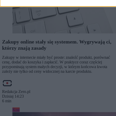
Zakupy online stały się systemem. Wygrywają ci,
którzy znają zasady
Zakupy w internecie miały być proste: znaleźć produkt, porównać
cenę, dodać do koszyka i zapłacić. W praktyce coraz częściej
przypominają system małych decyzji, w którym końcowa kwota
zależy nie tylko od ceny widocznej na karcie produktu.
Redakcja Zero.pl
Dzisiaj 14:23
6 min
Kraj