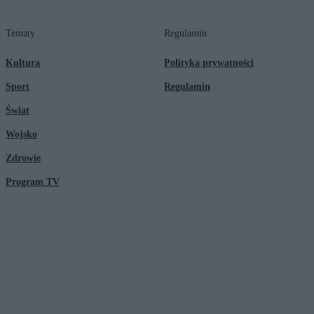
Tematy
Regulamin
Kultura
Polityka prywatności
Sport
Regulamin
Świat
Wojsko
Zdrowie
Program TV
© 2026 Kanał Zero Spółka Akcyjna