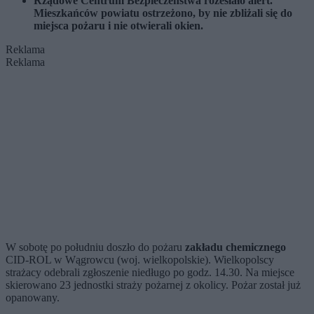
Rządowe Centrum Bezpieczeństwa rozesłało alert.
Mieszkańców powiatu ostrzeżono, by nie zbliżali się do
miejsca pożaru i nie otwierali okien.
Reklama
Reklama
W sobotę po południu doszło do pożaru
zakładu chemicznego
CID-ROL w Wągrowcu (woj. wielkopolskie). Wielkopolscy
strażacy odebrali zgłoszenie niedługo po godz. 14.30. Na miejsce
skierowano 23 jednostki straży pożarnej z okolicy. Pożar został już
opanowany.