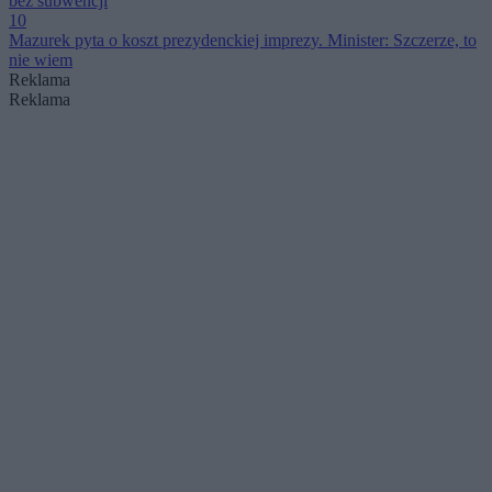
bez subwencji
10
Mazurek pyta o koszt prezydenckiej imprezy. Minister: Szczerze, to
nie wiem
Reklama
Reklama