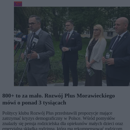
Kraj
800+ to za mało. Rozwój Plus Morawieckiego
mówi o ponad 3 tysiącach
Politycy klubu Rozwój Plus przedstawili propozycje mające
zatrzymać kryzys demograficzny w Polsce. Wśród pomysłów
znalazły się pensja rodzicielska dla opiekunów małych dzieci oraz
emerytalna składka rodzinna, która ma rekompensować rodzicom