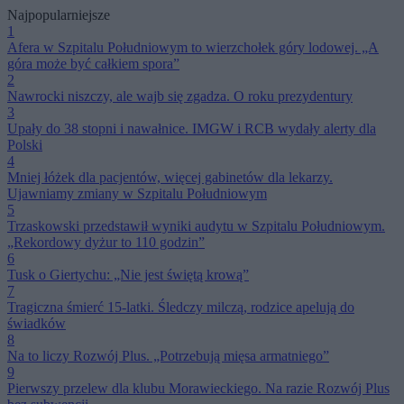
Najpopularniejsze
1
Afera w Szpitalu Południowym to wierzchołek góry lodowej. „A
góra może być całkiem spora”
2
Nawrocki niszczy, ale wajb się zgadza. O roku prezydentury
3
Upały do 38 stopni i nawałnice. IMGW i RCB wydały alerty dla
Polski
4
Mniej łóżek dla pacjentów, więcej gabinetów dla lekarzy.
Ujawniamy zmiany w Szpitalu Południowym
5
Trzaskowski przedstawił wyniki audytu w Szpitalu Południowym.
„Rekordowy dyżur to 110 godzin”
6
Tusk o Giertychu: „Nie jest świętą krową”
7
Tragiczna śmierć 15-latki. Śledczy milczą, rodzice apelują do
świadków
8
Na to liczy Rozwój Plus. „Potrzebują mięsa armatniego”
9
Pierwszy przelew dla klubu Morawieckiego. Na razie Rozwój Plus