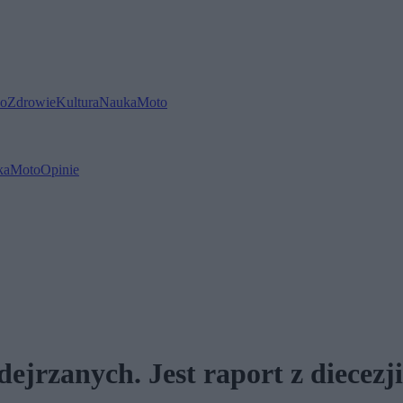
o
Zdrowie
Kultura
Nauka
Moto
ka
Moto
Opinie
ejrzanych. Jest raport z diecezj