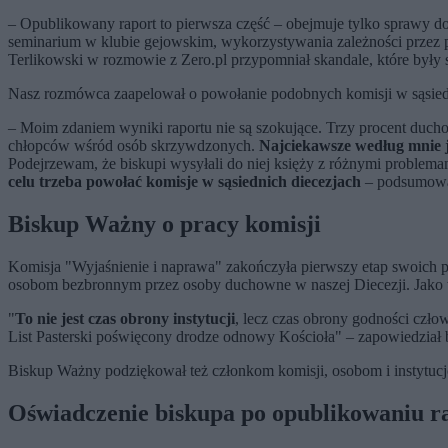
– Opublikowany raport to pierwsza część – obejmuje tylko sprawy d
seminarium w klubie gejowskim, wykorzystywania zależności przez
Terlikowski w rozmowie z Zero.pl przypomniał skandale, które był
Nasz rozmówca zaapelował o powołanie podobnych komisji w sąsiedn
– Moim zdaniem wyniki raportu nie są szokujące. Trzy procent ducho
chłopców wśród osób skrzywdzonych.
Najciekawsze według mnie j
Podejrzewam, że biskupi wysyłali do niej księży z różnymi problem
celu trzeba powołać komisje w sąsiednich diecezjach
– podsumowa
Biskup Ważny o pracy komisji
Komisja "Wyjaśnienie i naprawa" zakończyła pierwszy etap swoich p
osobom bezbronnym przez osoby duchowne w naszej Diecezji. Jako w
"
To nie jest czas obrony instytucji
, lecz czas obrony godności czło
List Pasterski poświęcony drodze odnowy Kościoła" – zapowiedział 
Biskup Ważny podziękował też członkom komisji, osobom i instyt
Oświadczenie biskupa po opublikowaniu r