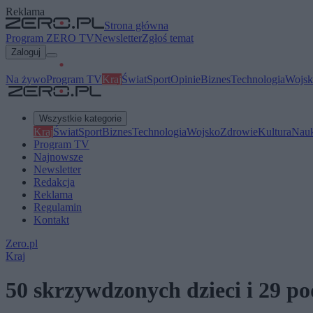
Reklama
Strona główna
Program ZERO TV
Newsletter
Zgłoś temat
Zaloguj
Na żywo
Program TV
Kraj
Świat
Sport
Opinie
Biznes
Technologia
Wojsk
Wszystkie kategorie
Kraj
Świat
Sport
Biznes
Technologia
Wojsko
Zdrowie
Kultura
Nau
Program TV
Najnowsze
Newsletter
Redakcja
Reklama
Regulamin
Kontakt
Zero.pl
Kraj
50 skrzywdzonych dzieci i 29 pod