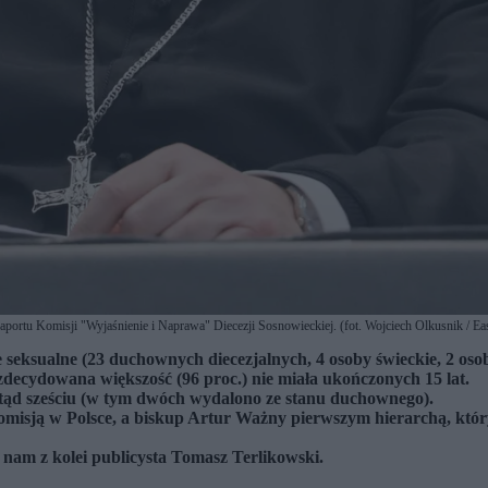
 raportu Komisji "Wyjaśnienie i Naprawa" Diecezji Sosnowieckiej. (fot. Wojciech Olkusnik / E
eksualne (23 duchownych diecezjalnych, 4 osoby świeckie, 2 osoby
 zdecydowana większość (96 proc.) nie miała ukończonych 15 lat.
tąd sześciu (w tym dwóch wydalono ze stanu duchownego).
 komisją w Polsce, a biskup Artur Ważny pierwszym hierarchą, któr
nam z kolei publicysta Tomasz Terlikowski.