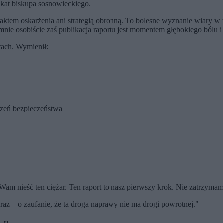
ikat biskupa sosnowieckiego.
 aktem oskarżenia ani strategią obronną. To bolesne wyznanie wiary w 
 osobiście zaś publikacja raportu jest momentem głębokiego bólu i w
tach. Wymienił:
trzeń bezpieczeństwa
 nieść ten ciężar. Ten raport to nasz pierwszy krok. Nie zatrzymamy
z – o zaufanie, że ta droga naprawy nie ma drogi powrotnej."