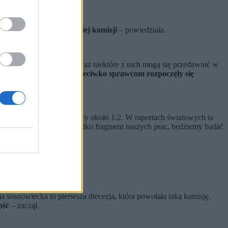
dował na powołanie takiej komisji
– powiedziała.
zybszych wyjaśnień, ponieważ niektóre z nich mogą się przedawnić w
ne dla nas jest, aby przeciwko sprawcom rozpoczęły się
 pokrzywdzonych wynoszący około 1:2. W raportach światowych ta
lejnych dokumentów. To tylko fragment naszych prac, będziemy badać
ja sosnowiecka to pierwsza diecezja, która powołała taką komisję,
ość
– zaczął.