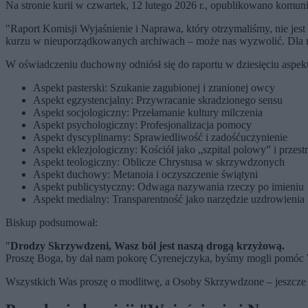
Na stronie kurii w czwartek, 12 lutego 2026 r., opublikowano komun
"Raport Komisji Wyjaśnienie i Naprawa, który otrzymaliśmy, nie jest
kurzu w nieuporządkowanych archiwach – może nas wyzwolić. Dla mnie
W oświadczeniu duchowny odniósł się do raportu w dziesięciu aspek
Aspekt pasterski: Szukanie zagubionej i zranionej owcy
Aspekt egzystencjalny: Przywracanie skradzionego sensu
Aspekt socjologiczny: Przełamanie kultury milczenia
Aspekt psychologiczny: Profesjonalizacja pomocy
Aspekt dyscyplinarny: Sprawiedliwość i zadośćuczynienie
Aspekt eklezjologiczny: Kościół jako „szpital polowy” i przes
Aspekt teologiczny: Oblicze Chrystusa w skrzywdzonych
Aspekt duchowy: Metanoia i oczyszczenie świątyni
Aspekt publicystyczny: Odwaga nazywania rzeczy po imieniu
Aspekt medialny: Transparentność jako narzędzie uzdrowienia
Biskup podsumował:
"
Drodzy Skrzywdzeni, Wasz ból jest naszą drogą krzyżową.
Proszę Boga, by dał nam pokorę Cyrenejczyka, byśmy mogli pomóc Wam
Wszystkich Was proszę o modlitwę, a Osoby Skrzywdzone – jeszcze ra