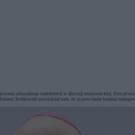
wania seksualnego małoletnich w diecezji sosnowieckiej. Zero.pl roz
sta Tomasz Terlikowski powiedział nam, że za powołanie komisji bisku