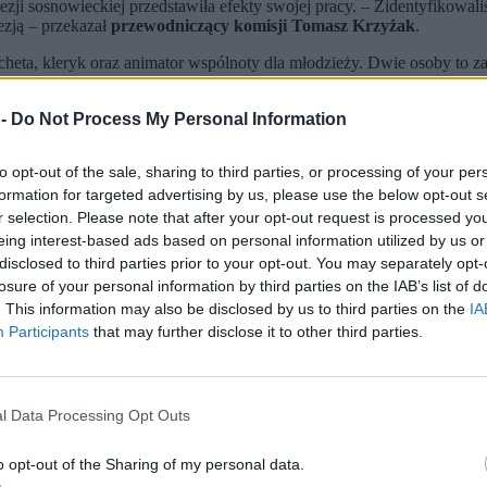
ji sosnowieckiej przedstawiła efekty swojej pracy.
– Zidentyfikowali
ezją – przekazał
przewodniczący komisji Tomasz Krzyżak
.
cheta, kleryk oraz animator wspólnoty dla młodzieży. Dwie osoby to za
 -
Do Not Process My Personal Information
rawców przestępstw, w trzech przypadkach toczą się sprawy w świeck
je. Dla kolejnych pięciu zgłoszeń nie stwierdzono popełnienia przest
to opt-out of the sale, sharing to third parties, or processing of your per
nia dotyczące podejrzenia popełnienia przestępstwa przez osiem osób
formation for targeted advertising by us, please use the below opt-out s
r selection. Please note that after your opt-out request is processed y
o skrzywdzonych
. W 96 proc. przypadków poszkodowane to osoby poniże
eing interest-based ads based on personal information utilized by us or
disclosed to third parties prior to your opt-out. You may separately opt-
je, jakie spotkały duchownych, w przypadku których potwierdzono pop
losure of your personal information by third parties on the IAB’s list of
eden otrzymał dożywotni zakaz posługi kapłańskiej i zakaz kontaktu 
. This information may also be disclosed by us to third parties on the
IA
 i kontaktu z dziećmi. Ostatni z sześciu został ukarany przez organy 
Participants
that may further disclose it to other third parties.
nowieckiej –
od momentu jej powstania do końca stycznia 2026 r.
W 
 z teczkami personalnymi duchownych, korespondencją, aktami postępo
ej, z dokumentami znajdującymi się w Instytucie Pamięci Narodowej
l Data Processing Opt Outs
osnowieckiej
o opt-out of the Sharing of my personal data.