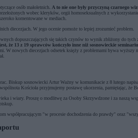
otyczące osób małoletnich.
A to nie one były przyczyną czarnego wiz
 przełożonych wobec kleryków, orgii homoseksualnych z wykorzystan
y szeroko komentowane w mediach.
ich diecezjach. W jego ocenie pomoże to lepiej zrozumieć problem.
wnych dopuszczających się takich czynów to wynik zbliżony do tych z
est, że 13 z 19 sprawców kończyło inne niż sosnowieckie seminari
ami. W nowych diecezjach odsetek księży z problemami bywa wyższy ni
ł.
rac. Biskup sosnowiecki Artur Ważny w komunikacie z 8 lutego napis
spólnota Kościoła przyjmujemy postawę ukorzenia, pamiętając, że Bó
wieka i wiary. Proszę o modlitwę za Osoby Skrzywdzone i za naszą wspó
biskup.
ucjom współpracującym "w procesie dochodzenia do prawdy" oraz "w
aportu