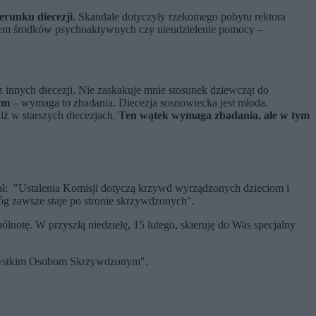
erunku diecezji
. Skandale dotyczyły rzekomego pobytu rektora
iem środków psychoaktywnych czy nieudzielenie pomocy –
 innych diecezji. Nie zaskakuje mnie stosunek dziewcząt do
um
– wymaga to zbadania. Diecezja sosnowiecka jest młoda.
ż w starszych diecezjach.
Ten wątek wymaga zbadania, ale w tym
ał: "Ustalenia Komisji dotyczą krzywd wyrządzonych dzieciom i
g zawsze staje po stronie skrzywdzonych".
lnotę. W przyszłą niedzielę, 15 lutego, skieruję do Was specjalny
szystkim Osobom Skrzywdzonym".