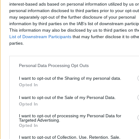
interest-based ads based on personal information utilized by us or
W piątek wieczorem przy ul. Księcia Bolka w Kamiennej Górze 15-
personal information disclosed to third parties prior to your opt-ou
latek został zraniony ostrym przedmiotem. W poważnym stanie trafił
do szpitala. Policja bada okoliczności zdarzenia, przesłuchuje
may separately opt-out of the further disclosure of your personal
świadków i zabezpiecza dowody, by ustalić sprawcę lub sprawców
information by third parties on the IAB’s list of downstream partici
napaści.
This information may also be disclosed by us to third parties on t
List of Downstream Participants
that may further disclose it to othe
parties.
Tomasz Pałasz
Wczoraj 21:41
2 min
Personal Data Processing Opt Outs
Reklama
Reklama
I want to opt-out of the Sharing of my personal data.
Opted In
I want to opt-out of the Sale of my Personal Data.
Opted In
I want to opt-out of processing my Personal Data for
Targeted Advertising.
Opted In
I want to opt-out of Collection, Use, Retention, Sale,