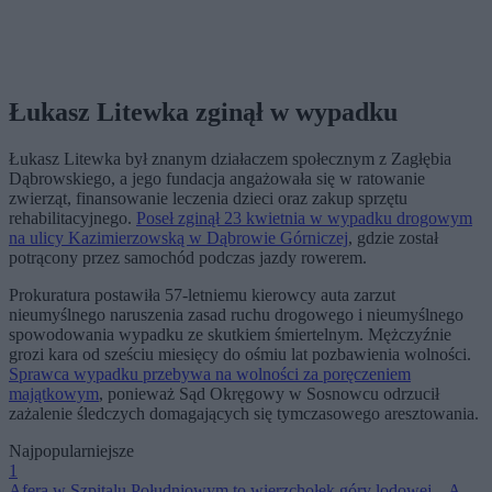
Łukasz Litewka zginął w wypadku
Łukasz Litewka był znanym działaczem społecznym z Zagłębia
Dąbrowskiego, a jego fundacja angażowała się w ratowanie
zwierząt, finansowanie leczenia dzieci oraz zakup sprzętu
rehabilitacyjnego.
Poseł zginął 23 kwietnia w wypadku drogowym
na ulicy Kazimierzowską w Dąbrowie Górniczej
, gdzie został
potrącony przez samochód podczas jazdy rowerem.
Prokuratura postawiła 57-letniemu kierowcy auta zarzut
nieumyślnego naruszenia zasad ruchu drogowego i nieumyślnego
spowodowania wypadku ze skutkiem śmiertelnym. Mężczyźnie
grozi kara od sześciu miesięcy do ośmiu lat pozbawienia wolności.
Sprawca wypadku przebywa na wolności za poręczeniem
majątkowym
, ponieważ Sąd Okręgowy w Sosnowcu odrzucił
zażalenie śledczych domagających się tymczasowego aresztowania.
Najpopularniejsze
1
Afera w Szpitalu Południowym to wierzchołek góry lodowej. „A