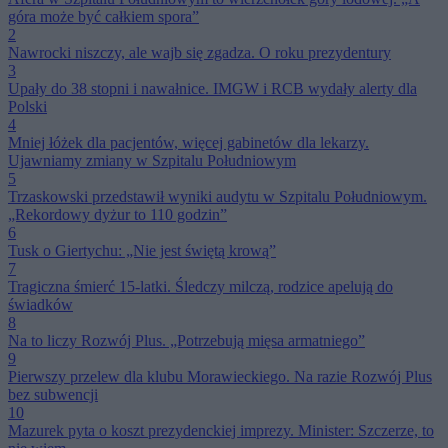
góra może być całkiem spora”
2
Nawrocki niszczy, ale wajb się zgadza. O roku prezydentury
3
Upały do 38 stopni i nawałnice. IMGW i RCB wydały alerty dla
Polski
4
Mniej łóżek dla pacjentów, więcej gabinetów dla lekarzy.
Ujawniamy zmiany w Szpitalu Południowym
5
Trzaskowski przedstawił wyniki audytu w Szpitalu Południowym.
„Rekordowy dyżur to 110 godzin”
6
Tusk o Giertychu: „Nie jest świętą krową”
7
Tragiczna śmierć 15-latki. Śledczy milczą, rodzice apelują do
świadków
8
Na to liczy Rozwój Plus. „Potrzebują mięsa armatniego”
9
Pierwszy przelew dla klubu Morawieckiego. Na razie Rozwój Plus
bez subwencji
10
Mazurek pyta o koszt prezydenckiej imprezy. Minister: Szczerze, to