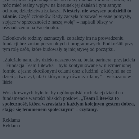
móc mieć realny wpływ na kierunek jej działań i tym samym
ochronę dziedzictwa Łukasza.
Niestety, nie wszyscy podzielili to
zdanie
. Część członków Rady zaczęła forsować własne pomysły,
stojące w sprzeczności z naszą wolą” – napisali bliscy w
oświadczeniu na Facebooku.
Członkowie rodziny zaznaczyli, że zależy im na prowadzeniu
fundacji bez zmian personalnych i programowych. Podkreślili przy
tym rolę osób, które budowały tę inicjatywę od początku.
„Zależało nam, aby dzieło naszego syna, brata, partnera, przyjaciela
– Fundacja Team Litewka – było kontynuowane w niezmienionej
formie, z jasno określonymi celami oraz z ludźmi, z którymi na co
dzień ją tworzył, ufał i którym my również ufamy” – wskazano w
liście.
Wolą krewnych było to, by ogólnopolski ruch dalej działał na
fundamencie wartości bliskich posłowi. „
Team Litewka to
społeczność, która wzrastała z każdym kolejnym gestem dobra,
stając się fenomenem społecznym” – czytamy
.
Reklama
Reklama