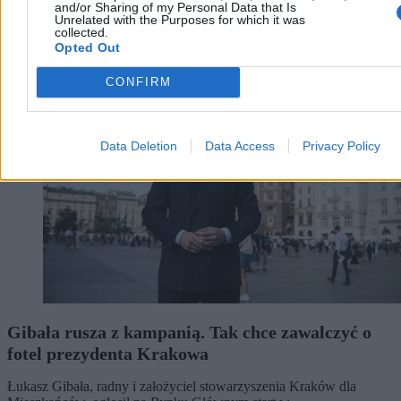
and/or Sharing of my Personal Data that Is
Unrelated with the Purposes for which it was
collected.
Opted Out
Kraj
CONFIRM
Data Deletion
Data Access
Privacy Policy
Gibała rusza z kampanią. Tak chce zawalczyć o
fotel prezydenta Krakowa
Łukasz Gibała, radny i założyciel stowarzyszenia Kraków dla