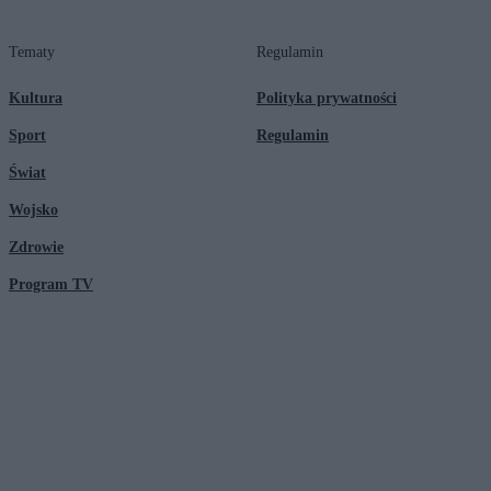
Tematy
Regulamin
Kultura
Polityka prywatności
Sport
Regulamin
Świat
Wojsko
Zdrowie
Program TV
© 2026 Kanał Zero Spółka Akcyjna