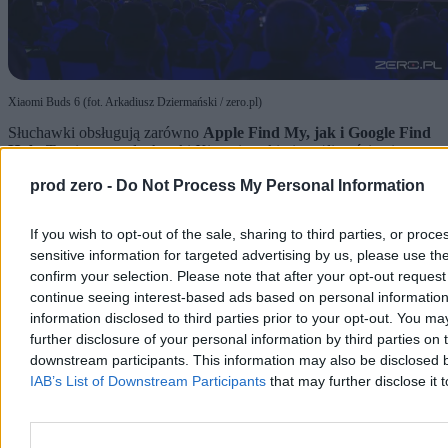
Xiaomi Buds 6 (fot. Arkadiusz Dziermański / zero.pl)
Słuchawki obsługują zarówno
Apple Find My, jak i Google Find
Hub
. To pierwsze słuchawki Xiaomi z takimi możliwościami.
Xiaomi Buds 6 będą dostępne w Polsce za
499 zł
w kolorze
prod zero -
Do Not Process My Personal Information
czarnym, białym, szarym i purpurowym.
If you wish to opt-out of the sale, sharing to third parties, or proc
Najpopularniejsze
1
sensitive information for targeted advertising by us, please use th
Boli mnie nagonka na hulajnogi elektryczne. Nie każdy kierujący
confirm your selection. Please note that after your opt-out reque
jest idiotą
continue seeing interest-based ads based on personal information 
2
information disclosed to third parties prior to your opt-out. You ma
Asana, Slack, Toggl i Excel w jednym? Największe polskie firmy
further disclosure of your personal information by third parties on th
wybierają IC Project
downstream participants. This information may also be disclosed by
3
Samsung chce zdradzić Wear OS. To może być dobry pomysł
IAB’s List of Downstream Participants
that may further disclose it t
4
Adobe Lightroom dostał jedną z najlepszych funkcji Photoshopa i
smartfonów