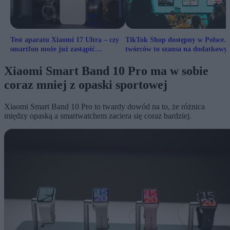
Test aparatu Xiaomi 17 Ultra – czy
TikTok Shop dostępny w Polsce. 
smartfon może już zastąpić
twórców to szansa na dodatkowy
klasyczny aparat?
zarobek
Xiaomi Smart Band 10 Pro ma w sobie
coraz mniej z opaski sportowej
Xiaomi Smart Band 10 Pro to twardy dowód na to, że różnica
między opaską a smartwatchem zaciera się coraz bardziej.