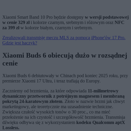
Xiaomi Smart Band 10 Pro będzie dostępny
w wersji podstawowej
w cenie 329 zł
i kolorze czarnym, srebrnym i różowym oraz
NFC
za 399 zł
w kolorze białym, czarnym i srebrnym.
Zrealizowali transmisję meczu MLS za pomocą iPhone'ów 17 Pro.
Gdzie jest haczyk?
Xiaomi Buds 6 obiecują dużo w rozsądnej
cenie
Xiaomi Buds 6 debiutowały w Chinach pod koniec 2025 roku, przy
premierze Xiaomi 17 Ultra, i teraz trafiają do Europy.
Zaczniemy od brzmienia, za które odpowiada
11-milimetrowy
dynamiczny przetwornik z potrójnym magnesem i membraną
pokrytą 24-karatowym złotem
. Złoto w nazwie brzmi jak chwyt
marketingowy, ale teoretycznie ma uzasadnienie techniczne.
Zwiększa czułość wysokich tonów o 30 proc., co ma mieć
przełożenie na ich czystość i szczegółowość brzmienia. Transmisja
dźwięku odbywa się z wykorzystaniem
kodeku Qualcomm aptX
Lossless.