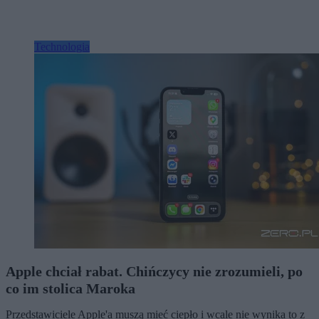
Technologia
Apple chciał rabat. Chińczycy nie zrozumieli, po
co im stolica Maroka
Przedstawiciele Apple'a muszą mieć ciepło i wcale nie wynika to z