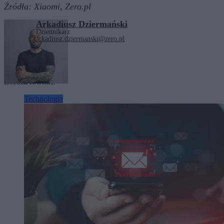
Źródła:
Xiaomi,
Zero.pl
Arkadiusz Dziermański
Dziennikarz
arkadiusz.dziermanski@zero.pl
Tagi:
technologia
Zobacz również
Technologia