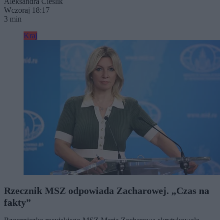
Aleksandra Cieślik
Wczoraj 18:17
3 min
Kraj
Rzecznik MSZ odpowiada Zacharowej. „Czas na
fakty”