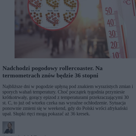
Nadchodzi pogodowy rollercoaster. Na
termometrach znów będzie 36 stopni
Najbliższe dni w pogodzie upłyną pod znakiem wyrazistych zmian i
sporych wahań temperatury. Choć początek tygodnia przyniesie
krótkotrwały, gorący epizod z temperaturami przekraczającymi 30
st. C, to już od wtorku czeka nas wyraźne ochłodzenie. Sytuacja
ponownie zmieni się w weekend, gdy do Polski wróci afrykański
upał. Słupki rtęci mogą pokazać aż 36 kresek.