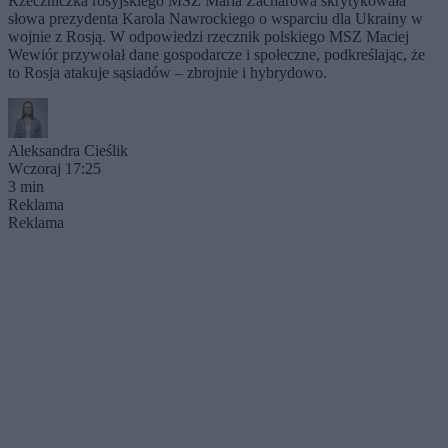
Rzeczniczka rosyjskiego MSZ Maria Zacharowa skrytykowała
słowa prezydenta Karola Nawrockiego o wsparciu dla Ukrainy w
wojnie z Rosją. W odpowiedzi rzecznik polskiego MSZ Maciej
Wewiór przywołał dane gospodarcze i społeczne, podkreślając, że
to Rosja atakuje sąsiadów – zbrojnie i hybrydowo.
Aleksandra Cieślik
Wczoraj 17:25
3 min
Reklama
Reklama