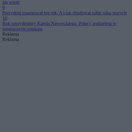
nie wiem
9
Prezydent zmarnował ten rok. A i tak zbudował sobie silną pozycję
10
Rok prezydentury Karola Nawrockiego. Polacy podzieleni w
najnowszym sondażu
Reklama
Reklama