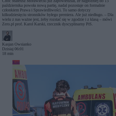
Choć Mateusz Morawiecki już zapowiedział, że najpóźniej do 15
października powoła nową partię, nadal pozostaje on formalnie
członkiem Prawa i Sprawiedliwości. To samo dotyczy
kilkudziesięciu stronników byłego premiera. Ale już niedługo. – Dla
wielu z nas ważne jest, żeby rozstać się w zgodzie i z klasą – mówi
Zero.pl prof. Karol Karski, rzecznik dyscyplinarny PiS.
Kasjan Owsianko
Dzisiaj 06:01
18 min
Kraj