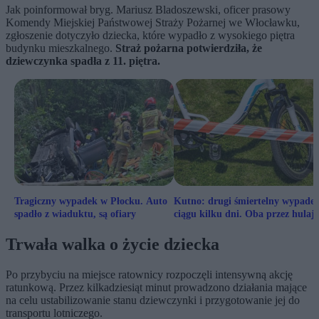
Jak poinformował bryg. Mariusz Bladoszewski, oficer prasowy
Komendy Miejskiej Państwowej Straży Pożarnej we Włocławku,
zgłoszenie dotyczyło dziecka, które wypadło z wysokiego piętra
budynku mieszkalnego.
Straż pożarna potwierdziła, że
dziewczynka spadła z 11. piętra.
Tragiczny wypadek w Płocku. Auto
Kutno: drugi śmiertelny wypade
spadło z wiaduktu, są ofiary
ciągu kilku dni. Oba przez hulaj
elektryczne
Trwała walka o życie dziecka
Po przybyciu na miejsce ratownicy rozpoczęli intensywną akcję
ratunkową. Przez kilkadziesiąt minut prowadzono działania mające
na celu ustabilizowanie stanu dziewczynki i przygotowanie jej do
transportu lotniczego.