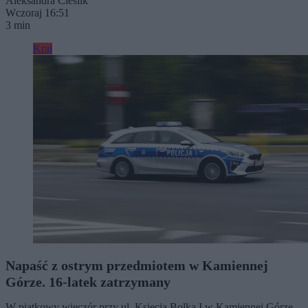
Aleksandra Cieślik
Wczoraj 16:51
3 min
Kraj
Napaść z ostrym przedmiotem w Kamiennej
Górze. 16-latek zatrzymany
W piątkowy wieczór przy ul. Księcia Bolka I w Kamiennej Górze