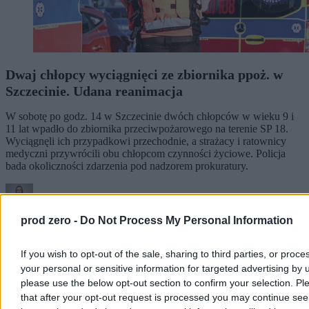
Dwaj chłopcy wyciągnięci ze zbiornika ppoż. w
Szczecinie. Udana reanimacja
W sobotę po godz. 14 w Szczecinie dwóch chłopców w wieku 9 i
11 lat wpadło do zbiornika przeciwpożarowego na terenie SP 18.
Wyciągnęli ich przypadkowi przechodnie, a strażacy i ratownicy
medyczni przywrócili obu chłopcom czynności życiowe. Policja
bada okoliczności zdarzenia pod nadzorem prokuratury.
Aleksandra Cieślik
prod zero -
Do Not Process My Personal Information
Wczoraj 20:06
3 min
If you wish to opt-out of the sale, sharing to third parties, or proce
Reklama
your personal or sensitive information for targeted advertising by 
Reklama
please use the below opt-out section to confirm your selection. Pl
that after your opt-out request is processed you may continue see