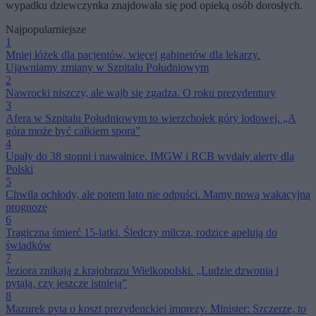
wypadku dziewczynka znajdowała się pod opieką osób dorosłych.
Najpopularniejsze
1
Mniej łóżek dla pacjentów, więcej gabinetów dla lekarzy.
Ujawniamy zmiany w Szpitalu Południowym
2
Nawrocki niszczy, ale wajb się zgadza. O roku prezydentury
3
Afera w Szpitalu Południowym to wierzchołek góry lodowej. „A
góra może być całkiem spora”
4
Upały do 38 stopni i nawałnice. IMGW i RCB wydały alerty dla
Polski
5
Chwila ochłody, ale potem lato nie odpuści. Mamy nową wakacyjną
prognozę
6
Tragiczna śmierć 15-latki. Śledczy milczą, rodzice apelują do
świadków
7
Jeziora znikają z krajobrazu Wielkopolski. „Ludzie dzwonią i
pytają, czy jeszcze istnieją”
8
Mazurek pyta o koszt prezydenckiej imprezy. Minister: Szczerze, to