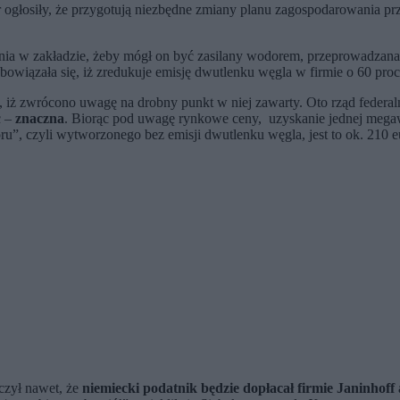
r ogłosiły, że przygotują niezbędne zmiany planu zagospodarowania pr
zenia w zakładzie, żeby mógł on być zasilany wodorem, przeprowadzana
wiązała się, iż zredukuje emisję dwutlenku węgla w firmie o 60 proc. 
, iż zwrócono uwagę na drobny punkt w niej zawarty. Oto rząd federal
c –
znaczna
. Biorąc pod uwagę rynkowe ceny, uzyskanie jednej megaw
u”, czyli wytworzonego bez emisji dwutlenku węgla, jest to ok. 210 
zył nawet, że
niemiecki podatnik będzie dopłacał firmie Janinhoff