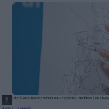
Robert Habeck, ówczesny niemiecki minister gospodarki, przedstawia plany dotyczą
Andrzej Krajewski