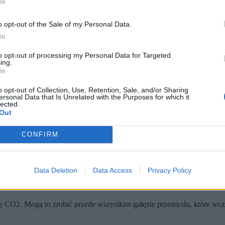
In
ięki ich inicjatywie
cegielnia
ma stać się
pierwszym w RFN przedsi
o opt-out of the Sale of my Personal Data.
a: na jedną tonę potrzeba około 1,7 megawatogodziny energii. Gaz zie
In
n CO2” – doniósł portal „chip.de” 27 listopada 2025 r. Ale to ma się w
to opt-out of processing my Personal Data for Targeted
ing.
ntującym słuchaczom tę wzorcową cegielnię.
In
o opt-out of Collection, Use, Retention, Sale, and/or Sharing
ersonal Data that Is Unrelated with the Purposes for which it
lected.
Out
CONFIRM
Data Deletion
Data Access
Privacy Policy
ę CO2. Mogą to zrobić przede wszystkim gałęzie przemysłu, które wcze