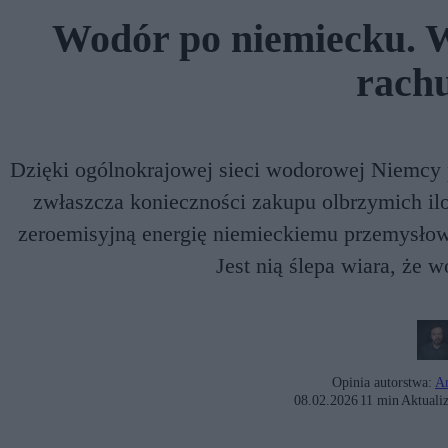
Wodór po niemiecku. Wi
rach
Dzięki ogólnokrajowej sieci wodorowej Niemcy p
zwłaszcza konieczności zakupu olbrzymich ilo
zeroemisyjną energię niemieckiemu przemysłow
Jest nią ślepa wiara, że w
Opinia autorstwa:
An
08.02.2026
11 min
Aktualiz