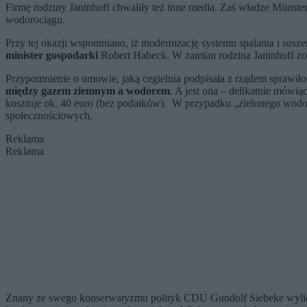
Firmę rodziny Janinhoff chwaliły też inne media. Zaś władze Münste
wodorociągu.
Przy tej okazji wspomniano, iż modernizację systemu spalania i sus
minister gospodarki
Robert Habeck. W zamian rodzina Janinhoff zobo
Przypomnienie o umowie, jaką cegielnia podpisała z rządem sprawiło
między gazem ziemnym a wodorem
. A jest ona – delikatnie mówią
kosztuje ok. 40 euro (bez podatków). W przypadku „zielonego wodor
społecznościowych.
Reklama
Reklama
Znany ze swego konserwatyzmu polityk CDU Gundolf Siebeke wylic