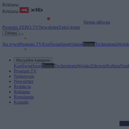
Reklama
Reklama
Strona główna
Program ZERO TV
Newsletter
Zgłoś temat
Zaloguj
Na żywo
Program TV
Kraj
Świat
Sport
Opinie
Biznes
Technologia
Wojsk
Wszystkie kategorie
Kraj
Świat
Sport
Biznes
Technologia
Wojsko
Zdrowie
Kultura
Nau
Program TV
Najnowsze
Newsletter
Redakcja
Reklama
Regulamin
Kontakt
Bizn