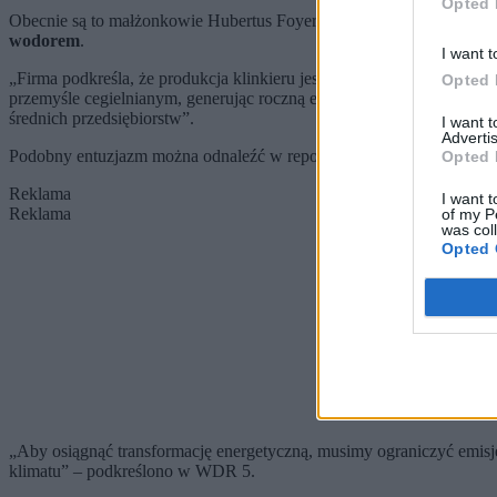
Opted 
Obecnie są to małżonkowie Hubertus Foyer i Ute Janinhoff-Foyer. Dz
wodorem
.
I want t
„Firma podkreśla, że ​​produkcja klinkieru jest bardzo energochłonn
Opted 
przemyśle cegielnianym, generując roczną emisję około 1,74 miliona to
średnich przedsiębiorstw”.
I want 
Advertis
Podobny entuzjazm można odnaleźć w reportażu radia WDR 5, preze
Opted 
Reklama
I want t
Reklama
of my P
was col
Opted 
„Aby osiągnąć transformację energetyczną, musimy ograniczyć emisj
klimatu” – podkreślono w WDR 5.