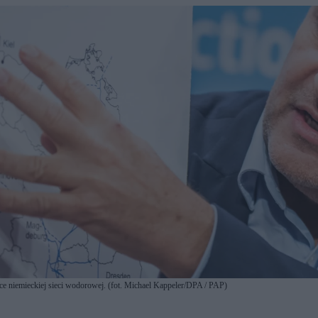
ce niemieckiej sieci wodorowej. (fot. Michael Kappeler/DPA / PAP)