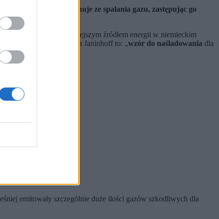
ębiorstwem
, które
zrezygnuje ze spalania gazu, zastępując go
mny był dotychczas najważniejszym źródłem energii w niemieckim
krótce zmienić i cegielnia Janinhoff to: „
wzór do naśladowania
dla
śniej emitowały szczególnie duże ilości gazów szkodliwych dla