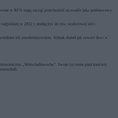
ektrownie w RFN mają zacząć przechodzić na wodór jako podstawowy
ę najpóźniej w 2032 r. podłączyć do tzw. wodorowej sieci
powiednim ich zmodernizowaniu. Jednak diabeł jak zawsze tkwi w
ekonomiczny „Wirtschaftswoche”. Swoje życzenie pani kanclerz
ssenschaft.