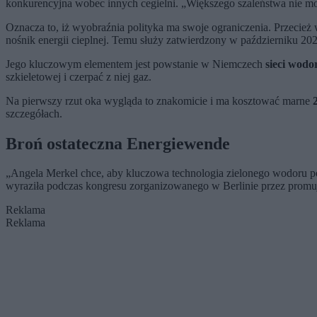
konkurencyjna wobec innych cegielni. „Większego szaleństwa nie możn
Oznacza to, iż wyobraźnia polityka ma swoje ograniczenia. Przecież
nośnik energii cieplnej. Temu służy zatwierdzony w październiku 202
Jego kluczowym elementem jest powstanie w Niemczech
sieci wodo
szkieletowej i czerpać z niej gaz.
Na pierwszy rzut oka wygląda to znakomicie i ma kosztować marne
2
szczegółach.
Broń ostateczna
Energiewende
„Angela Merkel chce, aby kluczowa technologia zielonego wodoru p
wyraziła podczas kongresu zorganizowanego w Berlinie przez promuj
Reklama
Reklama