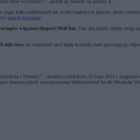
a sobie wyobrazić!” – pieklił się Siebeke na portalu X.
 w ciągu kilku najbliższych lat, wedle rządowych planów, firmy i el
4 r.
projekt Kernnetz
.
rociagów o łącznej długości 9040 km
. Tak, aby każdy chętny mógł si
0 mld euro
, bo większość sieci będą tworzyły stare gazociągi po od
ochodziła z Niemiec” – doniósł czytelnikom 19 maja 2021 r. magazyn 
ące innowacyjność stowarzyszenia Stifterverband für die Deutsche Wi