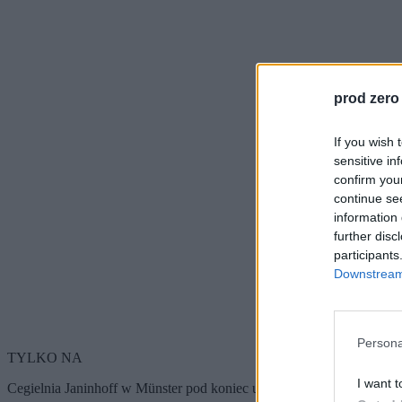
prod zero
If you wish 
sensitive in
confirm you
continue se
information 
further disc
participants
Downstream 
Persona
TYLKO NA
I want t
Cegielnia Janinhoff w Münster pod koniec ubiegłego roku stała się n