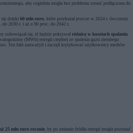
zestrzennego, aby cegielnia mogła bez problemu zostać podłączona do
 się dzięki
60 mln euro
, które przekazał jeszcze w 2024 r. ówczesny
do 2030 r. i aż o 90 proc. do 2042 r.
ny zobowiązał się, iż będzie pokrywał
różnicę w kosztach spalania
atogodziny (MWh) energii cieplnej ze spalenia gazu ziemnego
euro. Ten fakt zauważyli i zaczęli krytykować użytkownicy mediów
 aż 25 mln euro rocznie
, by po zmianie źródła energii mogła pozostać