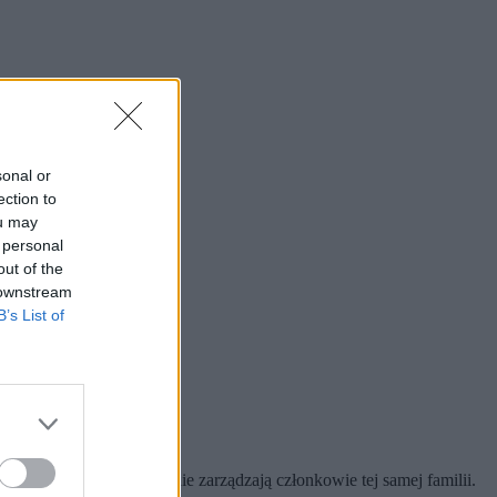
sonal or
ection to
ou may
 personal
out of the
 downstream
B’s List of
m z pokolenia na pokolenie zarządzają członkowie tej samej familii.