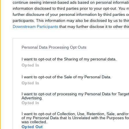
continue seeing interest-based ads based on personal informatio
information disclosed to third parties prior to your opt-out. You 
further disclosure of your personal information by third parties 
participants. This information may also be disclosed by us to thi
Downstream Participants
that may further disclose it to other thi
Zero.pl
Tematy
Personal Data Processing Opt Outs
Redakcja
Biznes
I want to opt-out of the Sharing of my personal data.
Opted In
Newsletter
Opinie
I want to opt-out of the Sale of my Personal Data.
Newsroom
Technologia
Opted In
Reklama
Kraj
I want to opt-out of processing my Personal Data for Targe
Kontakt
Moto
Advertising.
Opted In
Nauka
I want to opt-out of Collection, Use, Retention, Sale, and/o
of my Personal Data that Is Unrelated with the Purposes for
was collected.
Tematy
Regulamin
Opted Out