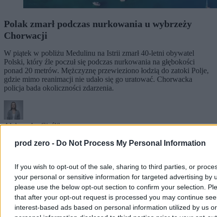
Polak zmarł podczas nurkowania u wybrzeży
Chorwacji
W piątek w pobliżu Medulinu na Istrii zmarł 40-letni obywatel
Polski, który źle poczuł się podczas nurkowania na głębokości
ponad 20 metrów. Mężczyznę przewieziono łodzią do zatoki Polje,
gdzie mimo reanimacji nie udało się go uratować. Chorwacka
policja bada okoliczności zdarzenia.
Aleksandra Cieślik
Wczoraj 19:08
prod zero -
Do Not Process My Personal Information
2 min
Reklama
Reklama
If you wish to opt-out of the sale, sharing to third parties, or proce
your personal or sensitive information for targeted advertising by 
please use the below opt-out section to confirm your selection. Pl
that after your opt-out request is processed you may continue see
interest-based ads based on personal information utilized by us or