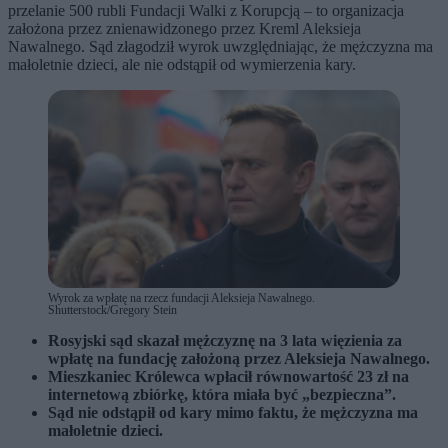
przelanie 500 rubli Fundacji Walki z Korupcją – to organizacja
założona przez znienawidzonego przez Kreml Aleksieja
Nawalnego. Sąd złagodził wyrok uwzględniając, że mężczyzna ma
małoletnie dzieci, ale nie odstąpił od wymierzenia kary.
Wyrok za wpłatę na rzecz fundacji Aleksieja Nawalnego.
Shutterstock/Gregory Stein
Rosyjski sąd skazał mężczyznę na 3 lata więzienia za
wpłatę na fundację założoną przez Aleksieja Nawalnego.
Mieszkaniec Królewca wpłacił równowartość 23 zł na
internetową zbiórkę, która miała być „bezpieczna”.
Sąd nie odstąpił od kary mimo faktu, że mężczyzna ma
małoletnie dzieci.