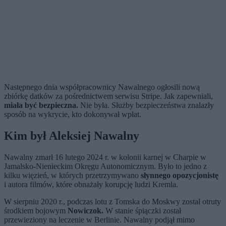
Następnego dnia współpracownicy Nawalnego ogłosili nową
zbiórkę datków za pośrednictwem serwisu Stripe. Jak zapewniali,
miała być bezpieczna.
Nie była. Służby bezpieczeństwa znalazły
sposób na wykrycie, kto dokonywał wpłat.
Kim był Aleksiej Nawalny
Nawalny zmarł 16 lutego 2024 r. w kolonii karnej w Charpie w
Jamalsko-Nienieckim Okręgu Autonomicznym. Było to jedno z
kilku więzień, w których przetrzymywano
słynnego opozycjonistę
i autora filmów, które obnażały korupcję ludzi Kremla.
W sierpniu 2020 r., podczas lotu z Tomska do Moskwy został otruty
środkiem bojowym
Nowiczok.
W stanie śpiączki został
przewieziony na leczenie w Berlinie. Nawalny podjął mimo