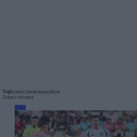
Tagi:
Aleksiej Nawalny
korupcja
Rosja
Zobacz również
Świat