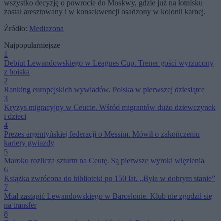
wszystko decyzję o powrocie do Moskwy, gdzie już na lotnisku
został aresztowany i w konsekwencji osadzony w kolonii karnej.
Źródło:
Mediazona
Najpopularniejsze
1
Debiut Lewandowskiego w Leagues Cup. Trener gości wyrzucony
z boiska
2
Ranking europejskich wywiadów. Polska w pierwszej dziesiątce
3
Kryzys migracyjny w Ceucie. Wśród migrantów dużo dziewczynek
i dzieci
4
Prezes argentyńskiej federacji o Messim. Mówił o zakończeniu
kariery gwiazdy
5
Maroko rozlicza szturm na Ceutę. Są pierwsze wyroki więzienia
6
Książka zwrócona do biblioteki po 150 lat. „Była w dobrym stanie”
7
Miał zastąpić Lewandowskiego w Barcelonie. Klub nie zgodził się
na transfer
8