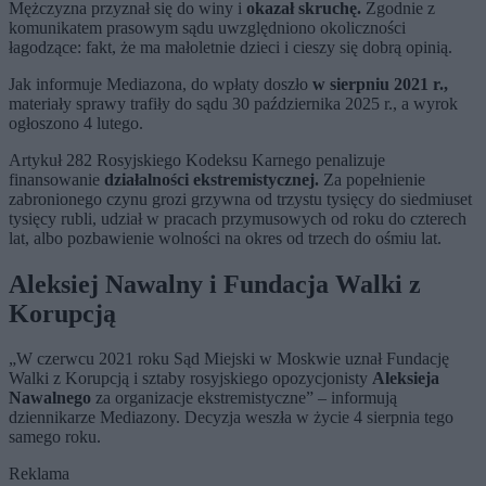
Mężczyzna przyznał się do winy i
okazał skruchę.
Zgodnie z
komunikatem prasowym sądu uwzględniono okoliczności
łagodzące: fakt, że ma małoletnie dzieci i cieszy się dobrą opinią.
Jak informuje Mediazona, do wpłaty doszło
w sierpniu 2021 r.,
materiały sprawy trafiły do sądu 30 października 2025 r., a wyrok
ogłoszono 4 lutego.
Artykuł 282 Rosyjskiego Kodeksu Karnego penalizuje
finansowanie
działalności ekstremistycznej.
Za popełnienie
zabronionego czynu grozi grzywna od trzystu tysięcy do siedmiuset
tysięcy rubli, udział w pracach przymusowych od roku do czterech
lat, albo pozbawienie wolności na okres od trzech do ośmiu lat.
Aleksiej Nawalny i Fundacja Walki z
Korupcją
„W czerwcu 2021 roku Sąd Miejski w Moskwie uznał Fundację
Walki z Korupcją i sztaby rosyjskiego opozycjonisty
Aleksieja
Nawalnego
za organizacje ekstremistyczne” – informują
dziennikarze Mediazony. Decyzja weszła w życie 4 sierpnia tego
samego roku.
Reklama