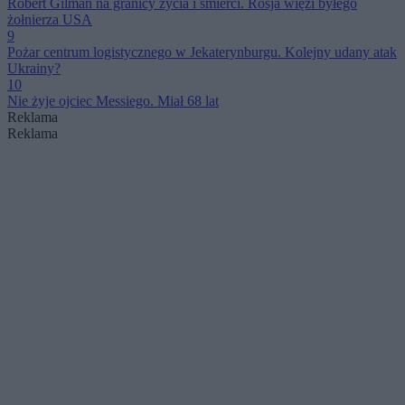
Robert Gilman na granicy życia i śmierci. Rosja więzi byłego
żołnierza USA
9
Pożar centrum logistycznego w Jekaterynburgu. Kolejny udany atak
Ukrainy?
10
Nie żyje ojciec Messiego. Miał 68 lat
Reklama
Reklama