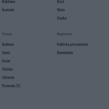
Reklama
Kraj
Kontakt
Moto
Nauka
Tematy
Regulamin
Kultura
Polityka prywatności
Sport
Regulamin
Świat
Wojsko
Zdrowie
Program TV
© 2026 Kanał Zero Spółka Akcyjna