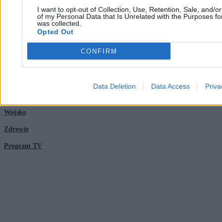
Nauka
I want to opt-out of Collection, Use, Retention, Sale, and/o
of my Personal Data that Is Unrelated with the Purposes for
was collected.
Opted Out
Tematy
Regulamin
CONFIRM
Kultura
Polityka prywatności
Sport
Regulamin
Data Deletion
Data Access
Priva
Świat
Wojsko
Zdrowie
Program TV
© 2026 Kanał Zero Spółka Akcyjna