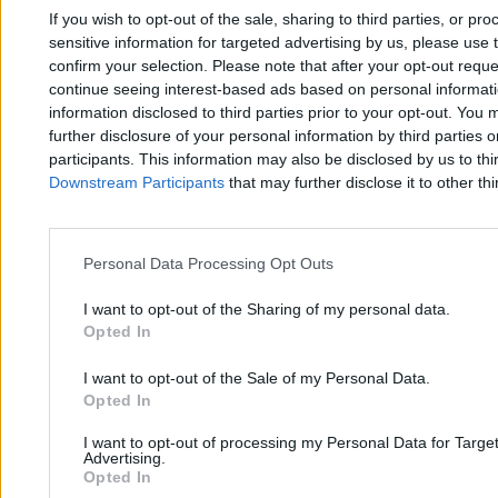
14 min
If you wish to opt-out of the sale, sharing to third parties, or pr
Najpopularniejsze
sensitive information for targeted advertising by us, please use 
1
confirm your selection. Please note that after your opt-out req
Siedem lat pracy i tylko 309 zł brutto podwyżki. Frustracja w
continue seeing interest-based ads based on personal informatio
sądach rośnie
information disclosed to third parties prior to your opt-out. You 
further disclosure of your personal information by third parties 
participants. This information may also be disclosed by us to thi
Downstream Participants
that may further disclose it to other thi
Personal Data Processing Opt Outs
Zero.pl
Tematy
I want to opt-out of the Sharing of my personal data.
Redakcja
Biznes
Opted In
Newsletter
Opinie
I want to opt-out of the Sale of my Personal Data.
Opted In
Newsroom
Technologia
Reklama
Kraj
I want to opt-out of processing my Personal Data for Targe
Advertising.
Opted In
Kontakt
Moto