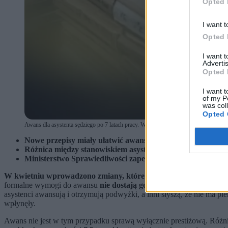
Opted 
I want t
Opted 
I want 
Advertis
Opted 
I want t
of my P
was col
Opted 
Awans dla asystenta sędziego po 7 latach pracy. W wielu sądach odmowy (fot. Zero.
Nowe przepisy miały ułatwić awans asystentów sędziów po
Różnica między stanowiskiem asystenta i starszego asystenta
Ministerstwo Sprawiedliwości zapewnia, że środki na wzr
W kwietniu wprowadzono zmiany, które miały zwiększyć atrakcy
formalne wymogi do awansu
nie dostają go z powodu braku pienię
asystenci awansują i otrzymują podwyżki, a inni słyszą, że nie ma p
wpłynęły.
Awans nie jest w tym przypadku sprawą wyłącznie prestiżową. Różni