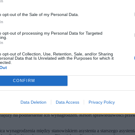
In
o opt-out of the Sale of my Personal Data.
In
to opt-out of processing my Personal Data for Targeted
ing.
In
o opt-out of Collection, Use, Retention, Sale, and/or Sharing
ersonal Data that Is Unrelated with the Purposes for which it
lected.
Out
pl)
CONFIRM
 siedmiu latach pracy. W praktyce część sądów odmawia podwyże
 to średnio około 1,5 tys. zł brutto. Zdarzają się jednak podwyżki 
ost wynagrodzeń zostały zabezpieczone. Sądy wskazują jednak na
Data Deletion
Data Access
Privacy Policy
jność zawodu asystenta sędziego.
Już po miesiącu widać, że rzeczyw
dzy.
Nie dotyczy to wszystkich sądów, a to tylko pogłębia poczucie ch
ieniędzy na podniesienie ich wynagrodzeń. Resort sprawiedliwości prz
ca wynagrodzenia między stanowiskiem asystenta a starszego asystent