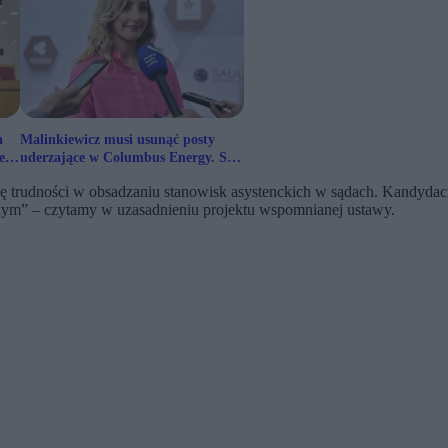
a
Malinkiewicz musi usunąć posty
e
uderzające w Columbus Energy. Sąd
wydał zabezpieczenie
ię trudności w obsadzaniu stanowisk asystenckich w sądach. Kandydaci
nym” – czytamy w uzasadnieniu projektu wspomnianej ustawy.