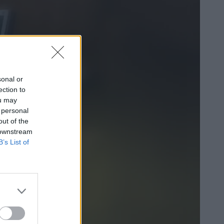
sonal or
ection to
ou may
 personal
out of the
 downstream
B’s List of