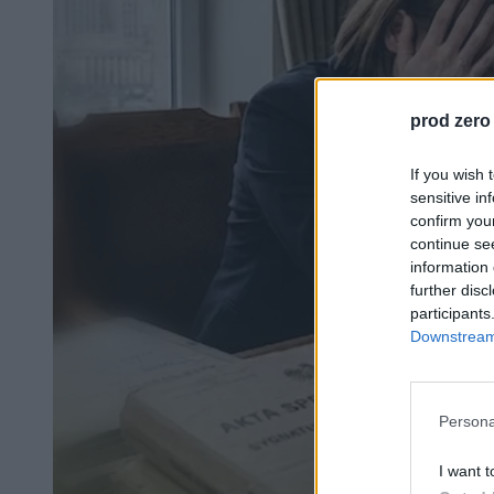
prod zero
If you wish 
sensitive in
confirm you
continue se
information 
further disc
participants
Downstream 
Persona
I want t