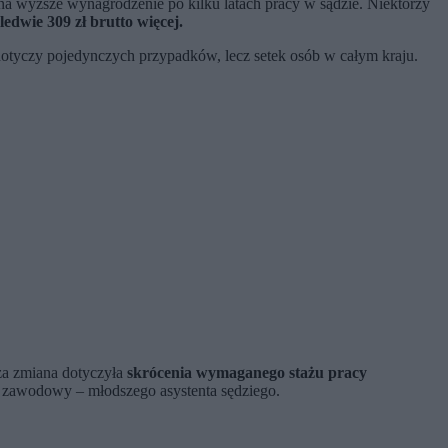
 na wyższe wynagrodzenie po kilku latach pracy w sądzie. Niektórzy
ledwie 309 zł brutto więcej.
 dotyczy pojedynczych przypadków, lecz setek osób w całym kraju.
za zmiana dotyczyła
skrócenia wymaganego stażu pracy
 zawodowy – młodszego asystenta sędziego.