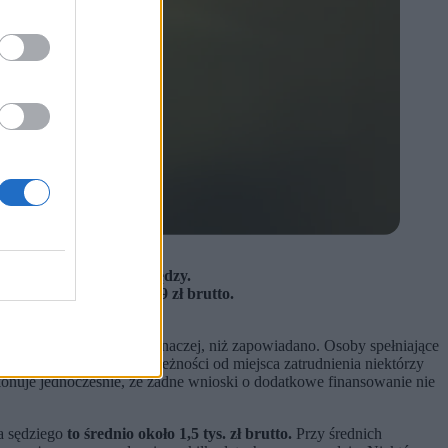
k z powodu braku pieniędzy.
dużo niższe, nawet o 309 zł brutto.
 problemy budżetowe.
istość wygląda zupełnie inaczej, niż zapowiadano. Osoby spełniające
aosu i nierówności. W zależności od miejsca zatrudnienia niektórzy
ekonuje jednocześnie, że żadne wnioski o dodatkowe finansowanie nie
a sędziego
to średnio około 1,5 tys. zł brutto.
Przy średnich