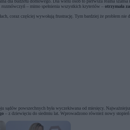
żalna dla budżetu domowego. Dla wielu osób to pierwsza realna szansa
ch rozmówczyń – mimo spełnienia wszystkich kryteriów –
otrzymała za
ach, coraz częściej wywołują frustrację. Tym bardziej że problem nie
oju sądów powszechnych była wyczekiwana od miesięcy. Najważniejs
go
– z dziewięciu do siedmiu lat. Wprowadzono również nowy stopień