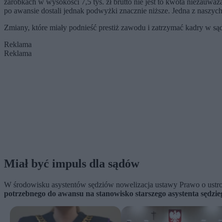
zarobkach w wysokości 7,5 tys. zł brutto nie jest to kwota niezauwa
po awansie dostali jednak podwyżki znacznie niższe. Jedna z naszy
Zmiany, które miały podnieść prestiż zawodu i zatrzymać kadry w sąd
Reklama
Reklama
Miał być impuls dla sądów
W środowisku asystentów sędziów nowelizacja ustawy Prawo o ustr
potrzebnego do awansu na stanowisko starszego asystenta sędzie