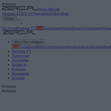
Reklama
Strona główna
Program ZERO TV
Newsletter
Zgłoś temat
Zaloguj
Na żywo
Program TV
Kraj
Świat
Sport
Opinie
Biznes
Technologia
Wojsk
Wszystkie kategorie
Kraj
Świat
Sport
Biznes
Technologia
Wojsko
Zdrowie
Kultura
Nau
Program TV
Najnowsze
Newsletter
Redakcja
Reklama
Regulamin
Kontakt
Reklama
Reklama