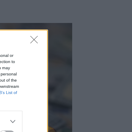
sonal or
ection to
ou may
 personal
out of the
 downstream
B’s List of