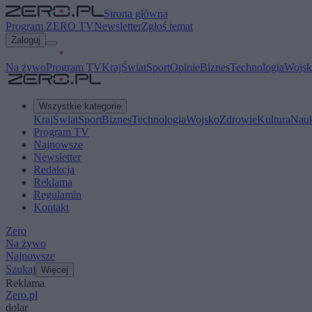
Strona główna
Program ZERO TV
Newsletter
Zgłoś temat
Zaloguj
Na żywo
Program TV
Kraj
Świat
Sport
Opinie
Biznes
Technologia
Wojsk
Wszystkie kategorie
Kraj
Świat
Sport
Biznes
Technologia
Wojsko
Zdrowie
Kultura
Nau
Program TV
Najnowsze
Newsletter
Redakcja
Reklama
Regulamin
Kontakt
Zero
Na żywo
Najnowsze
Szukaj
Więcej
Reklama
Zero.pl
dolar