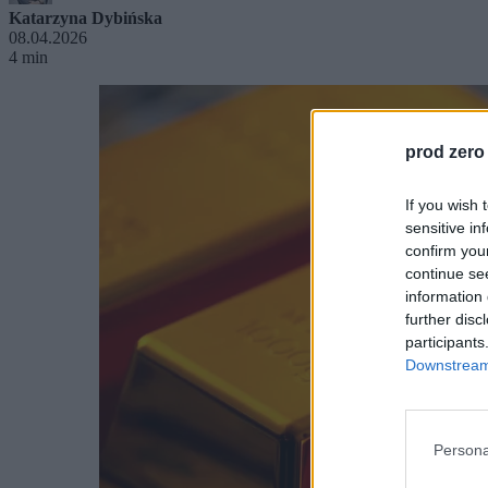
Katarzyna Dybińska
08.04.2026
4 min
prod zero
If you wish 
sensitive in
confirm you
continue se
information 
further disc
participants
Downstream 
Persona