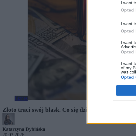
I want t
Opted 
I want t
Opted 
I want 
Advertis
Opted 
I want t
of my P
was col
Opted 
Biznes
Złoto traci swój blask. Co się dzieje ze słynną „be
Katarzyna Dybińska
20.03.2026