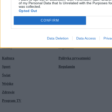
of my Personal Data that Is Unrelated with the Purposes for
Newsroom
Technologia
was collected.
Opted Out
Reklama
Kraj
CONFIRM
Kontakt
Moto
Nauka
Data Deletion
Data Access
Priva
Tematy
Regulamin
Kultura
Polityka prywatności
Sport
Regulamin
Świat
Wojsko
Zdrowie
Program TV