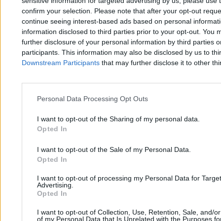
sensitive information for targeted advertising by us, please use 
Kasjan Owsianko
31.03.2026
confirm your selection. Please note that after your opt-out req
3 min
continue seeing interest-based ads based on personal informatio
information disclosed to third parties prior to your opt-out. You 
further disclosure of your personal information by third parties 
participants. This information may also be disclosed by us to thi
Downstream Participants
that may further disclose it to other thi
Personal Data Processing Opt Outs
Zero.pl
Tematy
I want to opt-out of the Sharing of my personal data.
Redakcja
Biznes
Opted In
Newsletter
Opinie
I want to opt-out of the Sale of my Personal Data.
Newsroom
Technologia
Opted In
Reklama
Kraj
I want to opt-out of processing my Personal Data for Targe
Advertising.
Kontakt
Moto
Opted In
Nauka
I want to opt-out of Collection, Use, Retention, Sale, and/o
of my Personal Data that Is Unrelated with the Purposes for