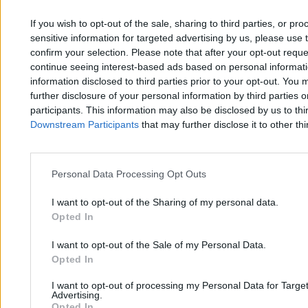
Marcin Darmas
If you wish to opt-out of the sale, sharing to third parties, or pr
02.02.2026
3 min
sensitive information for targeted advertising by us, please use 
Najpopularniejsze
confirm your selection. Please note that after your opt-out req
1
continue seeing interest-based ads based on personal informatio
Jak fundusze ograły państwo. Wielkie przejęcie na rynku aptek
information disclosed to third parties prior to your opt-out. You 
further disclosure of your personal information by third parties 
participants. This information may also be disclosed by us to thi
Downstream Participants
that may further disclose it to other thi
Personal Data Processing Opt Outs
Zero.pl
Tematy
I want to opt-out of the Sharing of my personal data.
Opted In
Redakcja
Biznes
Newsletter
Opinie
I want to opt-out of the Sale of my Personal Data.
Opted In
Newsroom
Technologia
I want to opt-out of processing my Personal Data for Targe
Reklama
Kraj
Advertising.
Opted In