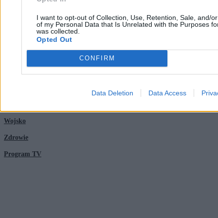
Kontakt
Moto
I want to opt-out of Collection, Use, Retention, Sale, and/o
Nauka
of my Personal Data that Is Unrelated with the Purposes for
was collected.
Opted Out
Tematy
Regulamin
CONFIRM
Kultura
Polityka prywatności
Sport
Regulamin
Data Deletion
Data Access
Priva
Świat
Wojsko
Zdrowie
Program TV
© 2026 Kanał Zero Spółka Akcyjna