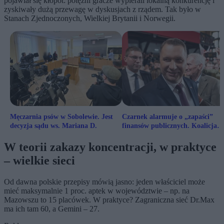
pojawiał się kłopot: potężni gracze wypierali lokalną konkurencję i
zyskiwały dużą przewagę w dyskusjach z rządem. Tak było w
Stanach Zjednoczonych, Wielkiej Brytanii i Norwegii.
Męczarnia psów w Sobolewie. Jest
Czarnek alarmuje o „zapaści”
decyzja sądu ws. Mariana D.
finansów publicznych. Koalicja
odpowiada: Wywoływanie paniki
W teorii zakazy koncentracji, w praktyce
– wielkie sieci
Od dawna polskie przepisy mówią jasno: jeden właściciel może
mieć maksymalnie 1 proc. aptek w województwie – np. na
Mazowszu to 15 placówek. W praktyce? Zagraniczna sieć Dr.Max
ma ich tam 60, a Gemini – 27.