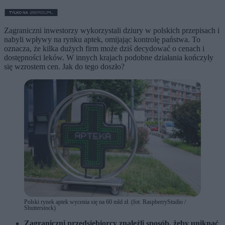
Zagraniczni inwestorzy wykorzystali dziury w polskich przepisach i
nabyli wpływy na rynku aptek, omijając kontrolę państwa. To
oznacza, że kilka dużych firm może dziś decydować o cenach i
dostępności leków. W innych krajach podobne działania kończyły
się wzrostem cen. Jak do tego doszło?
Polski rynek aptek wycenia się na 60 mld zł. (fot. RaspberryStudio /
Shutterstock)
Zagraniczni przedsiębiorcy znaleźli sposób, żeby uniknąć