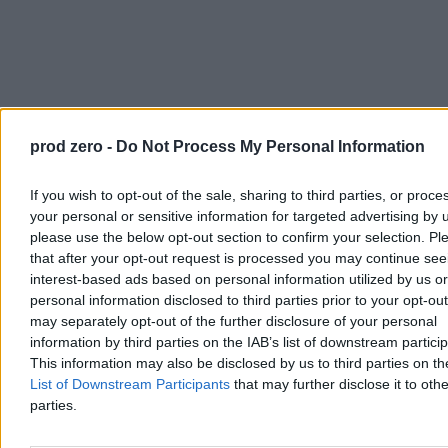
Część z nich boi się podejmować działania wobec dużej sieci, bo
w
przeszłości duże sieci apteczne potrafiły wytaczać im prywatne
prod zero -
Do Not Process My Personal Information
akty oskarżenia za rzekome przestępstwa urzędnicze.
– Gdyby ktoś ukradł jeden czołg, to natychmiast na nogi byłyby
If you wish to opt-out of the sale, sharing to third parties, or proce
postawione służby specjalne. Gdy ktoś przejmuje wielomiliardowy
your personal or sensitive information for targeted advertising by 
biznes, to do pracy wystawia się kilkunastu niedofinansowanych
please use the below opt-out section to confirm your selection. Pl
urzędników – komentuje dla Zero.pl Marek Tomków, prezes
that after your opt-out request is processed you may continue see
Naczelnej Rady Aptekarskiej.
interest-based ads based on personal information utilized by us or
Ekspert dodaje, że
trzeba być bardzo naiwnym, żeby wierzyć, że
personal information disclosed to third parties prior to your opt-ou
inspektorzy będą w stanie coś zdziałać.
may separately opt-out of the further disclosure of your personal
information by third parties on the IAB’s list of downstream partici
Najpopularniejsze
This information may also be disclosed by us to third parties on t
1
List of Downstream Participants
that may further disclose it to othe
Audyty warszawskich SOR-ów. Ratusz publikuje wyniki
2
parties.
„Jo nie chcioła, jo nie wiedzioła”, czyli była prezes Szpitala
Południowego przerwała milczenie