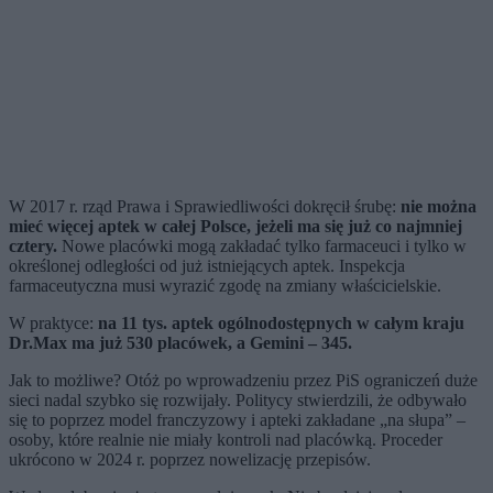
W 2017 r. rząd Prawa i Sprawiedliwości dokręcił śrubę:
nie można
mieć więcej aptek w całej Polsce, jeżeli ma się już co najmniej
cztery.
Nowe placówki mogą zakładać tylko farmaceuci i tylko w
określonej odległości od już istniejących aptek. Inspekcja
farmaceutyczna musi wyrazić zgodę na zmiany właścicielskie.
W praktyce:
na 11 tys. aptek ogólnodostępnych w całym kraju
Dr.Max ma już 530 placówek, a Gemini – 345.
Jak to możliwe? Otóż po wprowadzeniu przez PiS ograniczeń duże
sieci nadal szybko się rozwijały. Politycy stwierdzili, że odbywało
się to poprzez model franczyzowy i apteki zakładane „na słupa” –
osoby, które realnie nie miały kontroli nad placówką. Proceder
ukrócono w 2024 r. poprzez nowelizację przepisów.