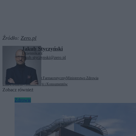
Źródło:
Zero.pl
Jakub Styczyński
Dziennikarz
jakub.styczynski@zero.pl
Tagi:
Główny Inspektorat Farmaceutyczny
Ministerstwo Zdrowia
Urząd Ochrony Konkurencji i Konsumentów
Zobacz również
Zdrowie