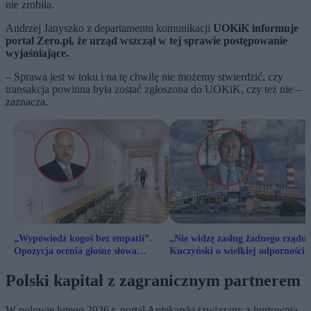
nie zrobiła.
Andrzej Janyszko z departamentu komunikacji
UOKiK informuje
portal Zero.pl, że urząd wszczął w tej sprawie postępowanie
wyjaśniające.
– Sprawa jest w toku i na tę chwilę nie możemy stwierdzić, czy
transakcja powinna była zostać zgłoszona do UOKiK, czy też nie –
zaznacza.
„Wypowiedź kogoś bez empatii”.
„Nie widzę zasług żadnego rządu”
Opozycja ocenia głośne słowa
Kuczyński o wielkiej odporności
ministra o nadwykonaniach
polskiej gospodarki
Polski kapitał z zagranicznym partnerem
W połowie lutego 2026 r. portal Aptekarski (związany z hurtownią