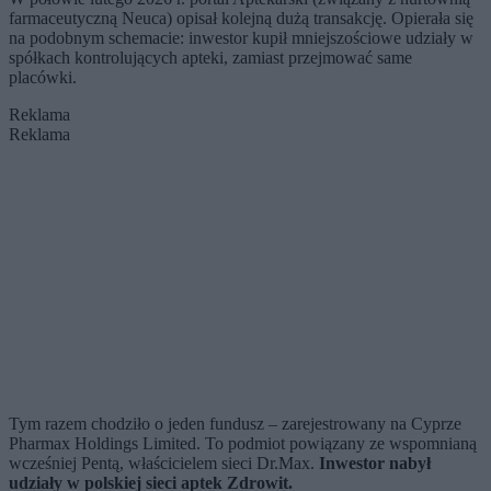
farmaceutyczną Neuca) opisał kolejną dużą transakcję. Opierała się
na podobnym schemacie: inwestor kupił mniejszościowe udziały w
spółkach kontrolujących apteki, zamiast przejmować same
placówki.
Reklama
Reklama
Tym razem chodziło o jeden fundusz – zarejestrowany na Cyprze
Pharmax Holdings Limited. To podmiot powiązany ze wspomnianą
wcześniej Pentą, właścicielem sieci Dr.Max.
Inwestor nabył
udziały w polskiej sieci aptek Zdrowit.