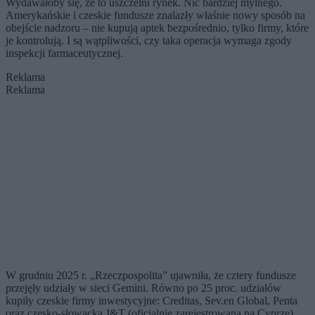
Wydawałoby się, że to uszczelni rynek. Nic bardziej mylnego.
Amerykańskie i czeskie fundusze znalazły właśnie nowy sposób na
obejście nadzoru – nie kupują aptek bezpośrednio, tylko firmy, które
je kontrolują. I są wątpliwości, czy taka operacja wymaga zgody
inspekcji farmaceutycznej.
Reklama
Reklama
W grudniu 2025 r. „Rzeczpospolita” ujawniła, że cztery fundusze
przejęły udziały w sieci Gemini. Równo po 25 proc. udziałów
kupiły czeskie firmy inwestycyjne: Creditas, Sev.en Global, Penta
oraz czesko-słowacka J&T (oficjalnie zarejestrowana na Cyprze).