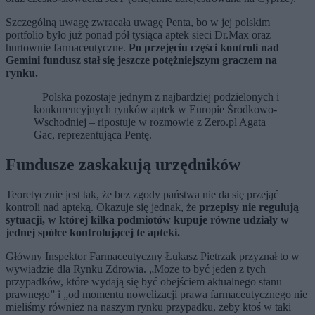
Szczególną uwagę zwracała uwagę Penta, bo w jej polskim
portfolio było już ponad pół tysiąca aptek sieci Dr.Max oraz
hurtownie farmaceutyczne.
Po przejęciu części kontroli nad
Gemini fundusz stał się jeszcze potężniejszym graczem na
rynku.
– Polska pozostaje jednym z najbardziej podzielonych i
konkurencyjnych rynków aptek w Europie Środkowo-
Wschodniej – ripostuje w rozmowie z Zero.pl Agata
Gac, reprezentująca Pentę.
Fundusze zaskakują urzędników
Teoretycznie jest tak, że bez zgody państwa nie da się przejąć
kontroli nad apteką. Okazuje się jednak, że
przepisy nie regulują
sytuacji, w której kilka podmiotów kupuje równe udziały w
jednej spółce kontrolującej te apteki.
Główny Inspektor Farmaceutyczny Łukasz Pietrzak przyznał to w
wywiadzie dla Rynku Zdrowia. „Może to być jeden z tych
przypadków, które wydają się być obejściem aktualnego stanu
prawnego” i „od momentu nowelizacji prawa farmaceutycznego nie
mieliśmy również na naszym rynku przypadku, żeby ktoś w taki