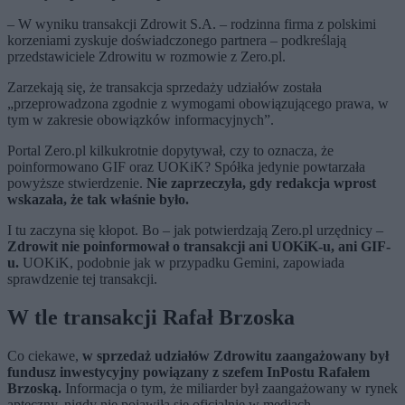
– W wyniku transakcji Zdrowit S.A. – rodzinna firma z polskimi
korzeniami zyskuje doświadczonego partnera – podkreślają
przedstawiciele Zdrowitu w rozmowie z Zero.pl.
Zarzekają się, że transakcja sprzedaży udziałów została
„przeprowadzona zgodnie z wymogami obowiązującego prawa, w
tym w zakresie obowiązków informacyjnych”.
Portal Zero.pl kilkukrotnie dopytywał, czy to oznacza, że
poinformowano GIF oraz UOKiK? Spółka jedynie powtarzała
powyższe stwierdzenie.
Nie zaprzeczyła, gdy redakcja wprost
wskazała, że tak właśnie było.
I tu zaczyna się kłopot. Bo – jak potwierdzają Zero.pl urzędnicy –
Zdrowit nie poinformował o transakcji ani UOKiK-u, ani GIF-
u.
UOKiK, podobnie jak w przypadku Gemini, zapowiada
sprawdzenie tej transakcji.
W tle transakcji Rafał Brzoska
Co ciekawe,
w sprzedaż udziałów Zdrowitu zaangażowany był
fundusz inwestycyjny powiązany z szefem InPostu Rafałem
Brzoską.
Informacja o tym, że miliarder był zaangażowany w rynek
apteczny, nigdy nie pojawiła się oficjalnie w mediach.