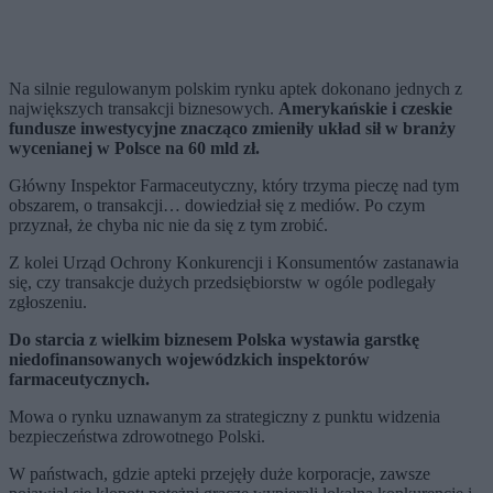
Na silnie regulowanym polskim rynku aptek dokonano jednych z
największych transakcji biznesowych.
Amerykańskie i czeskie
fundusze inwestycyjne znacząco zmieniły układ sił w branży
wycenianej w Polsce na 60 mld zł.
Główny Inspektor Farmaceutyczny, który trzyma pieczę nad tym
obszarem, o transakcji… dowiedział się z mediów. Po czym
przyznał, że chyba nic nie da się z tym zrobić.
Z kolei Urząd Ochrony Konkurencji i Konsumentów zastanawia
się, czy transakcje dużych przedsiębiorstw w ogóle podlegały
zgłoszeniu.
Do starcia z wielkim biznesem Polska wystawia garstkę
niedofinansowanych wojewódzkich inspektorów
farmaceutycznych.
Mowa o rynku uznawanym za strategiczny z punktu widzenia
bezpieczeństwa zdrowotnego Polski.
W państwach, gdzie apteki przejęły duże korporacje, zawsze