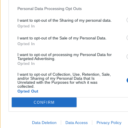
3
Upały dotarły do szpitali. Chore dzieci chłodzone lodem
Personal Data Processing Opt Outs
4
W USA zatwierdzono pierwszą szczepionkę mRNA przeciwko
I want to opt-out of the Sharing of my personal data.
grypie. Jest skuteczniejsza
Opted In
5
Powolne jedzenie a odchudzanie. Ten prosty nawyk pomaga
I want to opt-out of the Sale of my Personal Data.
regulować apetyt i poziom cukru
6
Opted In
Słodzone napoje będą droższe. Eksperci: Jednorazowa podwyżka to
za mało
I want to opt-out of processing my Personal Data for
Targeted Advertising.
7
Opted In
Oczyszczanie krwi z mikroplastiku i toksyn. Obiecujące badania
niemieckich naukowców
I want to opt-out of Collection, Use, Retention, Sale,
8
and/or Sharing of my Personal Data that Is
Czy zaleją nas reklamy aptek? Rząd nie miał wyboru
Unrelated with the Purposes for which it was
9
collected.
Bakterie w miejskich tężniach. Naukowcy ostrzegają przed
Opted Out
skażeniem
10
CONFIRM
Ujawniamy, jak pracował 28-letni lekarz milioner. Telewizja i
polityka zamiast leczenia
Reklama
Reklama
Data Deletion
Data Access
Privacy Policy