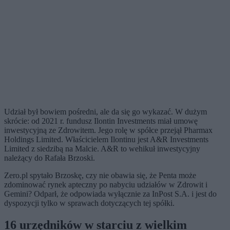
Udział był bowiem pośredni, ale da się go wykazać. W dużym
skrócie: od 2021 r. fundusz Ilontin Investments miał umowę
inwestycyjną ze Zdrowitem. Jego rolę w spółce przejął Pharmax
Holdings Limited. Właścicielem Ilontinu jest A&R Investments
Limited z siedzibą na Malcie. A&R to wehikuł inwestycyjny
należący do Rafała Brzoski.
Zero.pl spytało Brzoskę, czy nie obawia się, że Penta może
zdominować rynek apteczny po nabyciu udziałów w Zdrowit i
Gemini? Odparł, że odpowiada wyłącznie za InPost S.A. i jest do
dyspozycji tylko w sprawach dotyczących tej spółki.
16 urzędników w starciu z wielkim