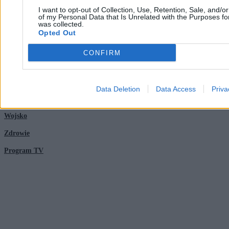
Nauka
I want to opt-out of Collection, Use, Retention, Sale, and/o
of my Personal Data that Is Unrelated with the Purposes for
was collected.
Opted Out
Tematy
Regulamin
CONFIRM
Kultura
Polityka prywatności
Sport
Regulamin
Data Deletion
Data Access
Priva
Świat
Wojsko
Zdrowie
Program TV
© 2026 Kanał Zero Spółka Akcyjna