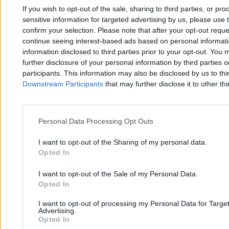
3 min
If you wish to opt-out of the sale, sharing to third parties, or pr
Najpopularniejsze
sensitive information for targeted advertising by us, please use 
1
confirm your selection. Please note that after your opt-out req
Mazurek pyta o koszt prezydenckiej imprezy. Minister: Szczerze, to
continue seeing interest-based ads based on personal informatio
nie wiem
information disclosed to third parties prior to your opt-out. You 
further disclosure of your personal information by third parties 
participants. This information may also be disclosed by us to thi
Downstream Participants
that may further disclose it to other thi
Personal Data Processing Opt Outs
Zero.pl
Tematy
I want to opt-out of the Sharing of my personal data.
Redakcja
Biznes
Opted In
Newsletter
Opinie
I want to opt-out of the Sale of my Personal Data.
Opted In
Newsroom
Technologia
Reklama
Kraj
I want to opt-out of processing my Personal Data for Targe
Advertising.
Opted In
Kontakt
Moto