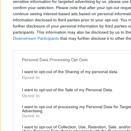
sensitive information for targeted advertising by us, please use 
confirm your selection. Please note that after your opt-out req
continue seeing interest-based ads based on personal informatio
information disclosed to third parties prior to your opt-out. You 
Zero.pl
Tematy
further disclosure of your personal information by third parties 
participants. This information may also be disclosed by us to thi
Redakcja
Biznes
Downstream Participants
that may further disclose it to other thi
Newsletter
Opinie
Newsroom
Technologia
Personal Data Processing Opt Outs
Reklama
Kraj
I want to opt-out of the Sharing of my personal data.
Kontakt
Moto
Opted In
Nauka
I want to opt-out of the Sale of my Personal Data.
Opted In
Tematy
Regulamin
I want to opt-out of processing my Personal Data for Targe
Advertising.
Kultura
Polityka prywatności
Opted In
Sport
Regulamin
I want to opt-out of Collection, Use, Retention, Sale, and/o