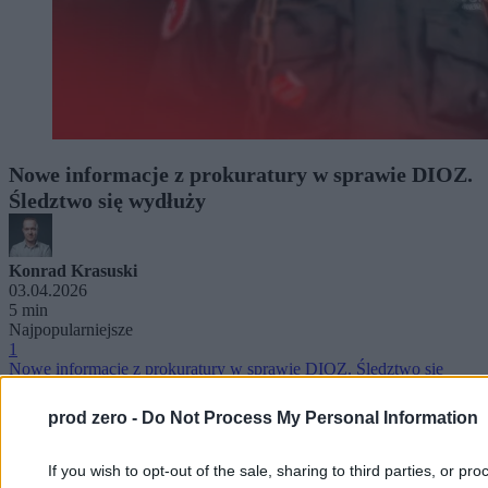
Nowe informacje z prokuratury w sprawie DIOZ.
Śledztwo się wydłuży
Konrad Krasuski
03.04.2026
5 min
Najpopularniejsze
1
Nowe informacje z prokuratury w sprawie DIOZ. Śledztwo się
wydłuży
prod zero -
Do Not Process My Personal Information
If you wish to opt-out of the sale, sharing to third parties, or pr